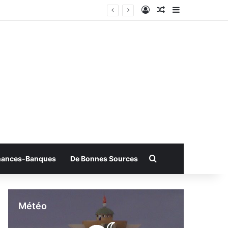
Connexion
Article Aléatoire
Sidebar (bar
Rechercher
nances-Banques
De Bonnes Sources
Météo