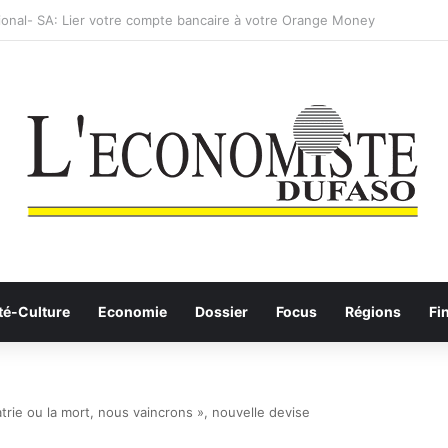
: les Etalons Dames quittent la compétition
té-Culture
Economie
Dossier
Focus
Régions
Fi
trie ou la mort, nous vaincrons », nouvelle devise