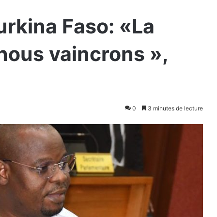
urkina Faso: «La
 nous vaincrons »,
0
3 minutes de lecture