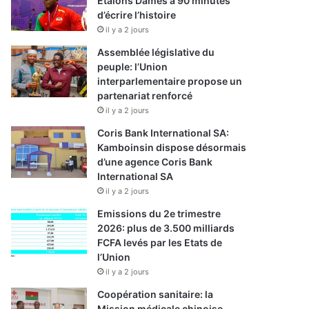
Etalons Dames à 90 minutes
d’écrire l’histoire
il y a 2 jours
Assemblée législative du
peuple: l’Union
interparlementaire propose un
partenariat renforcé
il y a 2 jours
Coris Bank International SA:
Kamboinsin dispose désormais
d’une agence Coris Bank
International SA
il y a 2 jours
Emissions du 2e trimestre
2026: plus de 3.500 milliards
FCFA levés par les Etats de
l’Union
il y a 2 jours
Coopération sanitaire: la
Mission médicale chinoise