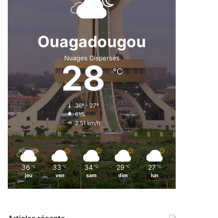
Ouagadougou
Nuages Dispersés
28
℃
36º - 27º
61%
2.51 km/h
36
33
34
29
27
℃
℃
℃
℃
℃
jeu
ven
sam
dim
lun