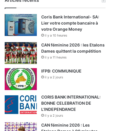
Articles récents
Coris Bank International- SA:
Lier votre compte bancaire à
votre Orange Money
il y a 10 heures
CAN féminine 2026 : les Etalons
Dames quittent la compétition
il y a 11 heures
IFPB: COMMUNIQUE
il y a 2 jours
CORIS BANK INTERNATIONAL:
BONNE CELEBRATION DE
L’INDEPENDANCE
il y a 2 jours
CAN féminine 2026 : Les