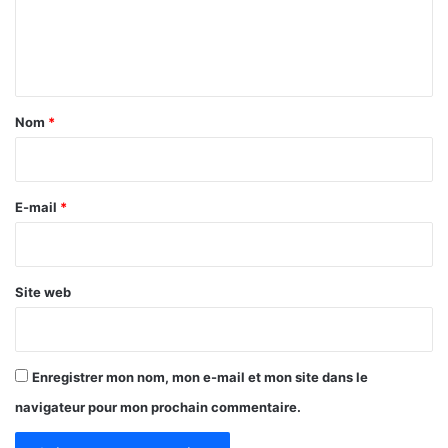
r
e
c
h
n
e
t
r
p
a
Nom
*
o
i
u
r
r
l
e
E-mail
*
e
*
d
e
r
Site web
n
i
e
r
Enregistrer mon nom, mon e-mail et mon site dans le
t
navigateur pour mon prochain commentaire.
r
i