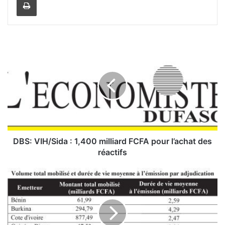
D
B
S
:
V
I
H
/
S
i
DBS: VIH/Sida : 1,400 milliard FCFA pour l’achat des
d
réactifs
a
M
:
a
1
r
,
c
4
h
0