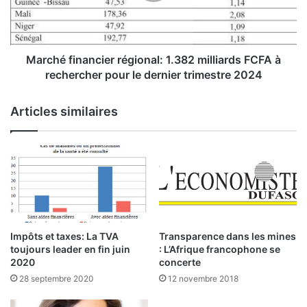
é
0
f
m
i
i
n
l
a
Marché financier régional: 1.382 milliards FCFA à
l
n
rechercher pour le dernier trimestre 2024
i
c
a
i
Articles similaires
r
e
d
r
F
r
C
é
F
g
A
i
p
o
o
n
u
a
Impôts et taxes: La TVA
Transparence dans les mines
r
l
toujours leader en fin juin
: L’Afrique francophone se
l
:
2020
concerte
’
1
28 septembre 2020
12 novembre 2018
a
.
c
3