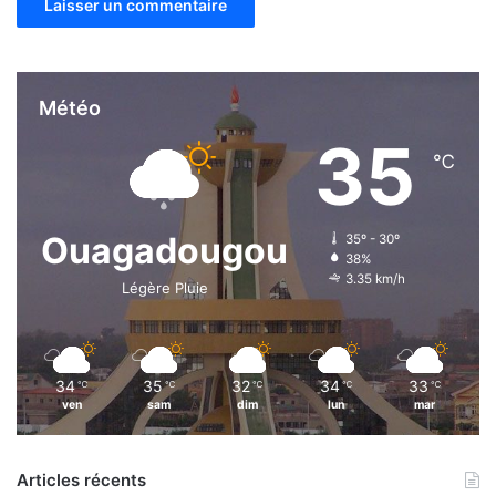
m
e
s
t
r
Météo
e
35
2
℃
0
2
4
Ouagadougou
35º - 30º
38%
3.35 km/h
Légère Pluie
34
35
32
34
33
℃
℃
℃
℃
℃
ven
sam
dim
lun
mar
Articles récents