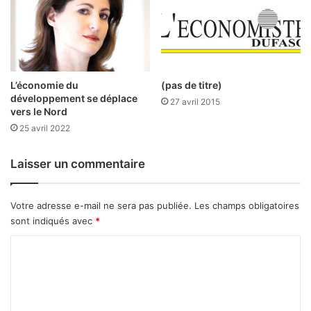
h
8
a
2
t
m
d
i
e
l
s
l
L’économie du
(pas de titre)
r
développement se déplace
i
27 avril 2015
vers le Nord
é
a
a
r
25 avril 2022
c
d
t
s
Laisser un commentaire
i
F
f
C
s
F
Votre adresse e-mail ne sera pas publiée.
Les champs obligatoires
A
sont indiqués avec
*
à
r
C
e
o
c
m
h
e
m