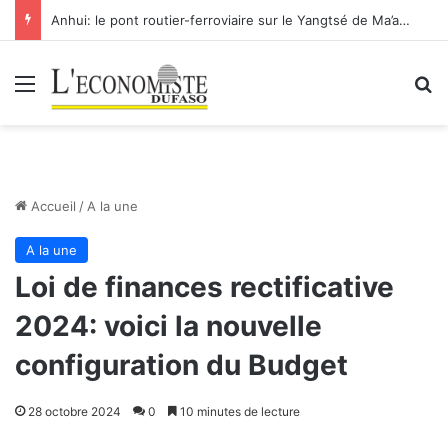
Anhui: le pont routier-ferroviaire sur le Yangtsé de Ma’anshan entre dans la phase finale en vue de sa mise en service
Menu
R
Accueil
/
A la une
A la une
Loi de finances rectificative
2024: voici la nouvelle
configuration du Budget
28 octobre 2024
0
10 minutes de lecture