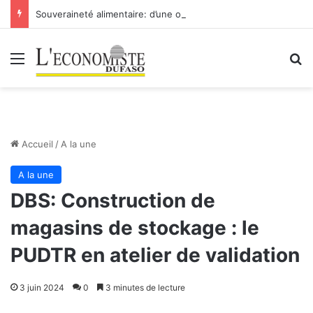
Souveraineté alimentaire: d’une offensive à une autre
Menu
R
Accueil
/
A la une
A la une
DBS: Construction de
magasins de stockage : le
PUDTR en atelier de validation
3 juin 2024
0
3 minutes de lecture