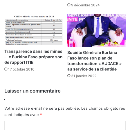
e
g
9 décembre 2024
t
a
d
t
e
o
l
i
’
r
E
e
n
p
e
Transparence dans les mines
o
Société Générale Burkina
: Le Burkina Faso prépare son
r
Faso lance son plan de
u
6e rapport ITIE
g
transformation « AUDACE »
r
au service de sa clientèle
i
17 octobre 2016
t
e
31 janvier 2022
o
:
u
f
s
Laisser un commentaire
o
1
c
e
u
t
Votre adresse e-mail ne sera pas publiée.
Les champs obligatoires
s
p
sont indiqués avec
*
s
o
u
u
C