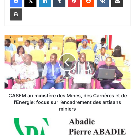
Imprimer
C
A
S
E
M
a
u
m
i
n
CASEM au ministère des Mines, des Carrières et de
i
l’Energie: focus sur l’encadrement des artisans
s
miniers
t
è
L
r
a
e
f