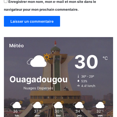
Enregistrer mon nom, mon e-mail et mon site dans le
a
n
navigateur pour mon prochain commentaire.
s
m
i
n
i
e
Météo
r
30
s
℃
Ouagadougou
36º - 29º
53%
4.41 km/h
Nuages Dispersés
36
37
30
34
32
℃
℃
℃
℃
℃
lun
mar
mer
jeu
ven