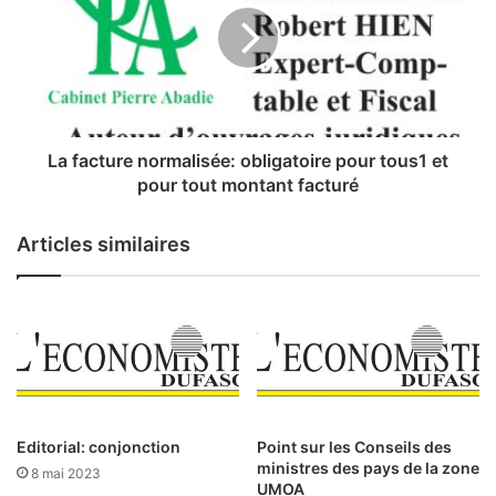
d
a
e
c
s
t
M
u
i
r
n
e
e
n
La facture normalisée: obligatoire pour tous1 et
s
o
pour tout montant facturé
,
r
d
m
Articles similaires
e
a
s
l
C
i
a
s
r
é
r
e
i
:
è
o
r
b
Editorial: conjonction
Point sur les Conseils des
e
l
ministres des pays de la zone
8 mai 2023
s
i
UMOA