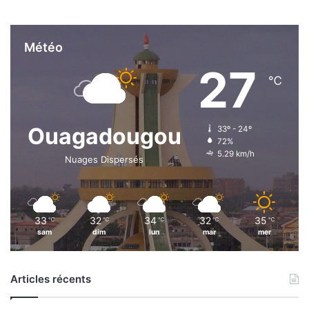
e
à
g
Météo
a
27
g
℃
n
e
r
Ouagadougou
33º - 24º
72%
5.29 km/h
Nuages Dispersés
33
32
34
32
35
℃
℃
℃
℃
℃
sam
dim
lun
mar
mer
Articles récents