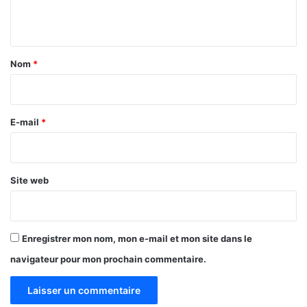
’
u
n
n
t
m
a
i
Nom
*
l
i
l
r
i
a
e
E-mail
*
r
*
d
F
C
Site web
F
A
d
e
Enregistrer mon nom, mon e-mail et mon site dans le
m
navigateur pour mon prochain commentaire.
a
n
q
u