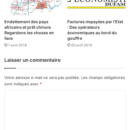
B
i
o
n
d
Endettement des pays
Factures impayées par l’Etat
africains et prêt chinois
: Des opérateurs
e
Regardons les choses en
économiques au bord du
s
face
gouffre
v
1 avril 2019
25 avril 2016
é
h
i
Laisser un commentaire
c
u
l
Votre adresse e-mail ne sera pas publiée.
Les champs obligatoires
e
sont indiqués avec
*
s
C
:
p
o
l
m
u
s
m
d
e