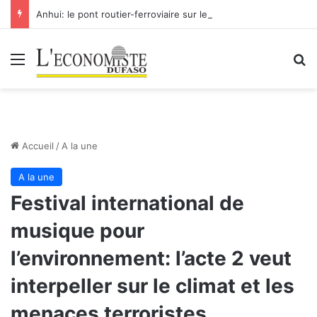
Anhui: le pont routier-ferroviaire sur le Yangtsé de Ma’anshan entre dans la phase finale en vue de sa mise en service
Menu
R
Accueil
/
A la une
A la une
Festival international de
musique pour
l’environnement: l’acte 2 veut
interpeller sur le climat et les
menaces terroristes