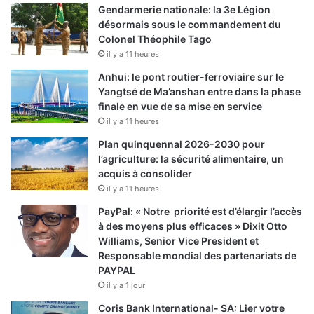
Gendarmerie nationale: la 3e Légion
désormais sous le commandement du
Colonel Théophile Tago
il y a 11 heures
Anhui: le pont routier-ferroviaire sur le
Yangtsé de Ma’anshan entre dans la phase
finale en vue de sa mise en service
il y a 11 heures
Plan quinquennal 2026-2030 pour
l’agriculture: la sécurité alimentaire, un
acquis à consolider
il y a 11 heures
PayPal: « Notre priorité est d’élargir l’accès
à des moyens plus efficaces » Dixit Otto
Williams, Senior Vice President et
Responsable mondial des partenariats de
PAYPAL
il y a 1 jour
Coris Bank International- SA: Lier votre