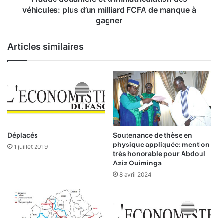
l
n
véhicules: plus d’un milliard FCFA de manque à
e
i
gagner
s
è
:
r
Articles similaires
d
e
e
e
s
t
i
d
m
’
p
i
a
m
c
m
t
a
Déplacés
Soutenance de thèse en
s
t
physique appliquée: mention
1 juillet 2019
s
r
très honorable pour Abdoul
u
i
Aziz Ouiminga
r
c
8 avril 2024
l
u
e
l
P
a
I
t