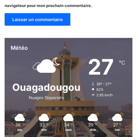
navigateur pour mon prochain commentaire.
Météo
27
℃
Ouagadougou
36º - 27º
62%
2.85 km/h
Nuages Dispersés
36
33
34
29
27
℃
℃
℃
℃
℃
jeu
ven
sam
dim
lun