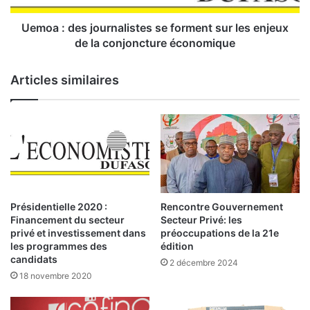
a
s
t
j
Uemoa : des journalistes se forment sur les enjeux
r
o
de la conjoncture économique
a
u
n
r
Articles similaires
s
n
i
a
t
l
i
i
o
s
n
t
v
e
e
s
r
s
Présidentielle 2020 :
Rencontre Gouvernement
s
e
Financement du secteur
Secteur Privé: les
l
f
privé et investissement dans
préoccupations de la 21e
’
o
les programmes des
édition
E
candidats
r
2 décembre 2024
C
m
18 novembre 2020
O
e
f
n