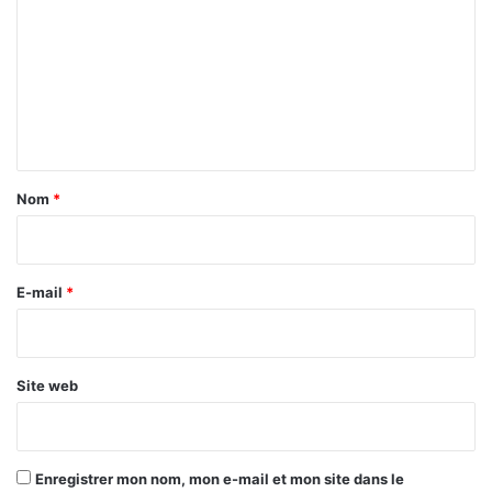
o
n
m
c
m
t
e
u
r
n
e
t
é
c
a
Nom
*
o
i
n
o
r
m
e
E-mail
*
i
*
q
u
e
Site web
Enregistrer mon nom, mon e-mail et mon site dans le