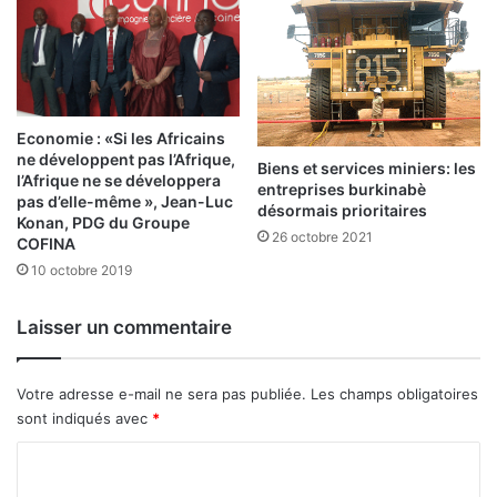
a
t
i
s
t
u
d
r
é
l
b
e
Economie : «Si les Africains
a
s
ne développent pas l’Afrique,
Biens et services miniers: les
t
e
l’Afrique ne se développera
entreprises burkinabè
à
n
pas d’elle-même », Jean-Luc
désormais prioritaires
O
j
Konan, PDG du Groupe
26 octobre 2021
u
COFINA
e
a
u
10 octobre 2019
g
x
a
d
Laisser un commentaire
d
e
o
l
u
a
Votre adresse e-mail ne sera pas publiée.
Les champs obligatoires
g
c
sont indiqués avec
*
o
o
u
n
C
j
o