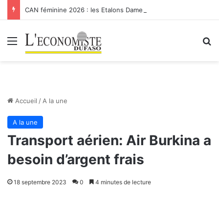
CAN féminine 2026 : les Etalons Dames quittent la compétition
Menu
R
Accueil
/
A la une
A la une
Transport aérien: Air Burkina a
besoin d’argent frais
18 septembre 2023
0
4 minutes de lecture