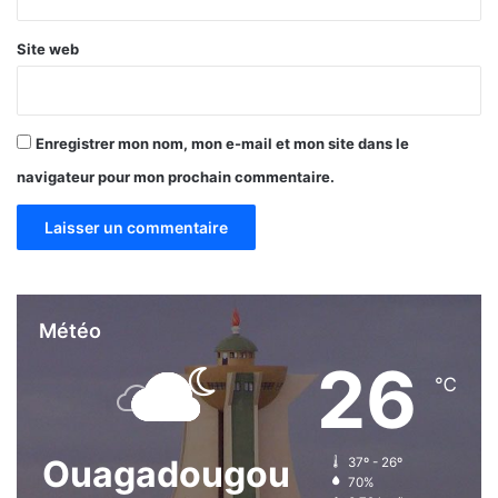
s
d
Site web
e
b
a
n
Enregistrer mon nom, mon e-mail et mon site dans le
q
navigateur pour mon prochain commentaire.
u
e
n
e
u
f
é
Météo
m
26
i
℃
s
e
n
Ouagadougou
37º - 26º
2
70%
0