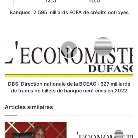
2
.
Banques: 2.595 milliards FCFA de crédits octroyés
5
9
D
5
B
m
S
i
:
l
D
l
i
i
r
a
e
r
c
d
t
DBS: Direction nationale de la BCEAO : 627 milliards
s
i
de francs de billets de banque neuf émis en 2022
F
o
C
n
Articles similaires
F
n
A
a
d
t
e
i
c
o