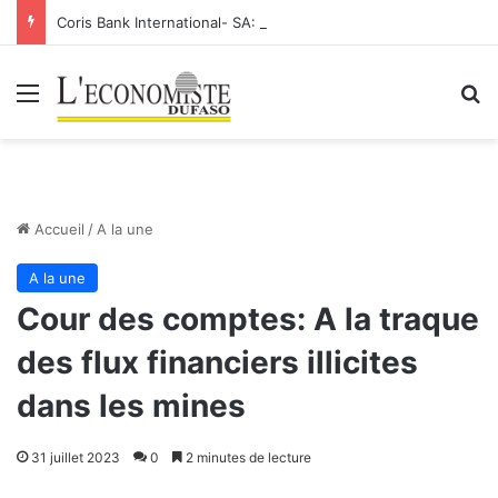
Coris Bank International- SA: Lier votre compte bancaire à votre Orange Money
Menu
R
Accueil
/
A la une
A la une
Cour des comptes: A la traque
des flux financiers illicites
dans les mines
31 juillet 2023
0
2 minutes de lecture