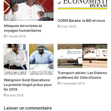
r
n
é
a
d
l
i
e
CORIS Baraka: la BID et nous
t
d
Attaques terroristes et
5 juin 2023
s
e
voyages humanitaires
o
l
1 février 2016
c
a
t
B
r
C
o
E
y
A
é
O
s
Transport aérien: Les Etalons
:
préfèrent Air Côte d’Ivoire
Wahgnion Gold Operations:
6
7 novembre 2014
Le premier lingot prévu pour
2
fin 2019
7
9 août 2018
m
i
l
Laisser un commentaire