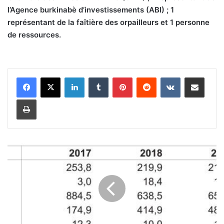
l’Agence burkinabè d’investissements (ABI) ; 1
représentant de la faîtière des orpailleurs et 1 personne
de ressources.
Linkedin
Tumblr
Pinterest
Reddit
VKontakte
Partager par email
Imprimer
B
a
n
q
u
e
s
: