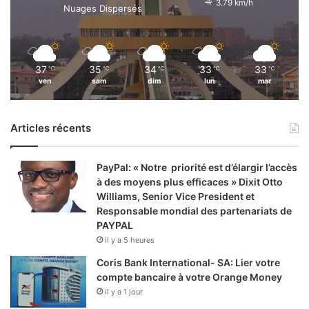
3.79 km/h
2
Nuages Dispersés
2
37
35
34
33
33
℃
℃
℃
℃
℃
ven
sam
dim
lun
mar
Articles récents
PayPal: « Notre priorité est d’élargir l’accès
à des moyens plus efficaces » Dixit Otto
Williams, Senior Vice President et
Responsable mondial des partenariats de
PAYPAL
il y a 5 heures
Coris Bank International- SA: Lier votre
compte bancaire à votre Orange Money
il y a 1 jour