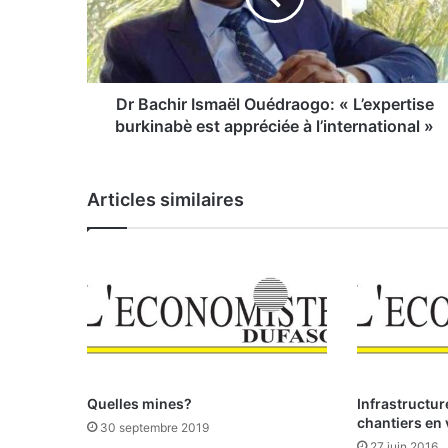
h
i
r
I
s
Dr Bachir Ismaël Ouédraogo: « L’expertise
m
burkinabè est appréciée à l’international »
a
ë
l
Articles similaires
O
u
é
d
r
a
o
g
o
:
Quelles mines?
Infrastructur
«
chantiers en
30 septembre 2019
27 juin 2016