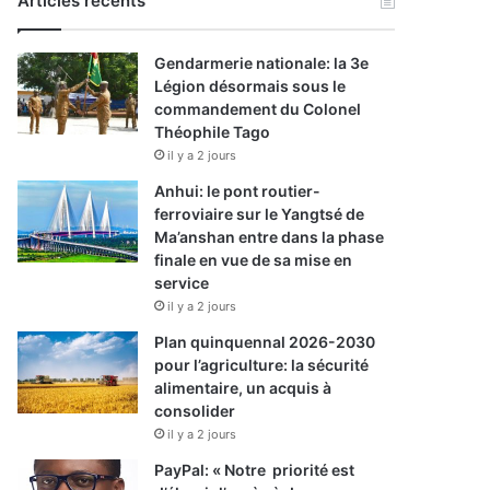
Articles récents
Gendarmerie nationale: la 3e
Légion désormais sous le
commandement du Colonel
Théophile Tago
il y a 2 jours
Anhui: le pont routier-
ferroviaire sur le Yangtsé de
Ma’anshan entre dans la phase
finale en vue de sa mise en
service
il y a 2 jours
Plan quinquennal 2026-2030
pour l’agriculture: la sécurité
alimentaire, un acquis à
consolider
il y a 2 jours
PayPal: « Notre priorité est