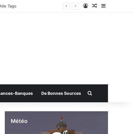
Connexion
Article Aléatoire
Sidebar (bar
hile Tago
Rechercher
nances-Banques
De Bonnes Sources
Météo