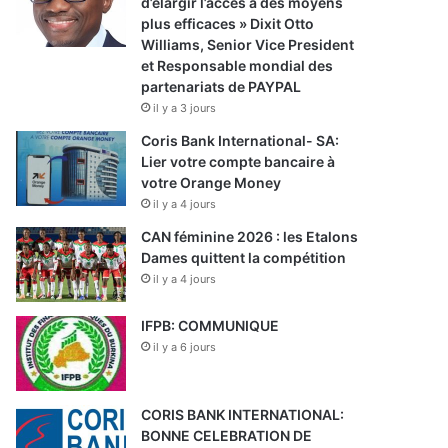
d’élargir l’accès à des moyens
plus efficaces » Dixit Otto
Williams, Senior Vice President
et Responsable mondial des
partenariats de PAYPAL
il y a 3 jours
Coris Bank International- SA:
Lier votre compte bancaire à
votre Orange Money
il y a 4 jours
CAN féminine 2026 : les Etalons
Dames quittent la compétition
il y a 4 jours
IFPB: COMMUNIQUE
il y a 6 jours
CORIS BANK INTERNATIONAL:
BONNE CELEBRATION DE