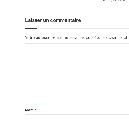
L
’
e
Laisser un commentaire
x
p
e
Votre adresse e-mail ne sera pas publiée.
Les champs obl
r
t
C
i
o
s
e
m
b
m
u
r
e
k
n
i
t
n
a
a
Nom
*
b
i
è
e
r