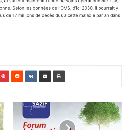
ns, et surtout maintenir l’unité de soins opérationnelle. Car,
né. Selon les données de l’OMS, d’ici 2030, il pourrait y
lus de 17 millions de décès dus à cette maladie par an dans
Pinterest
Reddit
VKontakte
Partager par email
Imprimer
E
d
i
t
o