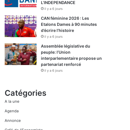
L’INDEPENDANCE
il y a 6 jours
CAN féminine 2026 : Les
Etalons Dames à 90 minutes
d’écrire l’histoire
il y a 6 jours
Assemblée législative du
peuple: l’Union
interparlementaire propose un
partenariat renforcé
il y a 6 jours
Catégories
A la une
Agenda
Annonce