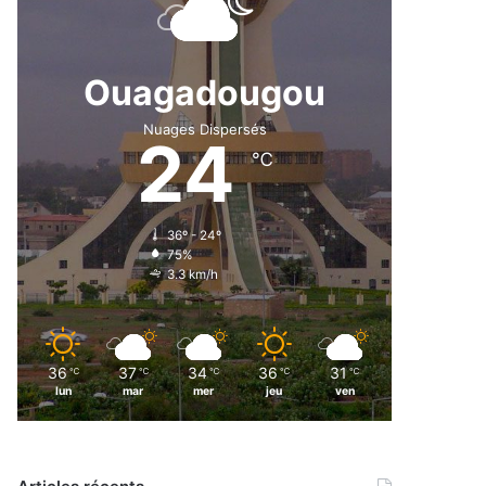
Ouagadougou
Nuages Dispersés
24
℃
36º - 24º
75%
3.3 km/h
36
37
34
36
31
℃
℃
℃
℃
℃
lun
mar
mer
jeu
ven