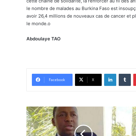
cette chaîne de solidarité, la renforcer au fil des a
le nombre de malades au Burkina Faso est insoupçon
avoir 26,4 millions de nouveaux cas de cancer et p
le monde.
o
Abdoulaye TAO
Linkedin
Tumblr
Facebook
X
D
r
B
a
c