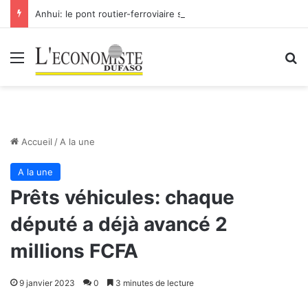
Anhui: le pont routier-ferroviaire sur le Yangtsé de Ma’anshan entre dans la phase finale en vue de sa mise en service
Menu
R
Accueil
/
A la une
A la une
Prêts véhicules: chaque
député a déjà avancé 2
millions FCFA
9 janvier 2023
0
3 minutes de lecture