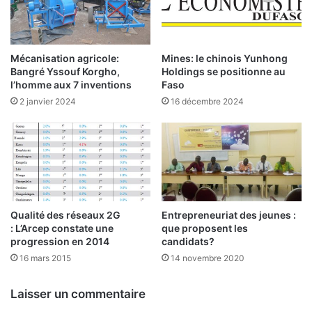
u
i
l
t
a
t
r
i
Mécanisation agricole:
Mines: le chinois Yunhong
i
F
Bangré Yssouf Korgho,
Holdings se positionne au
t
i
l’homme aux 7 inventions
Faso
é
n
2 janvier 2024
16 décembre 2024
s
a
d
n
a
c
n
e
s
s
l
d
a
é
c
m
Qualité des réseaux 2G
Entrepreneuriat des jeunes :
o
: L’Arcep constate une
que proposent les
a
progression en 2014
candidats?
l
r
l
r
16 mars 2015
14 novembre 2020
e
e
c
s
Laisser un commentaire
t
e