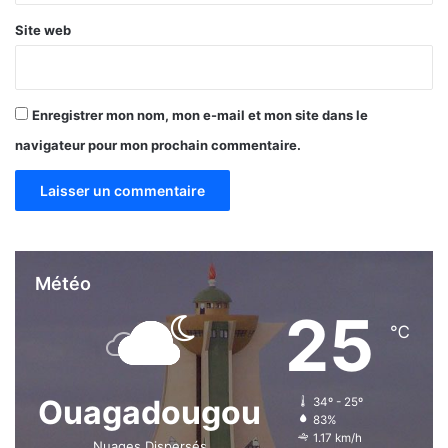
o
Site web
Enregistrer mon nom, mon e-mail et mon site dans le
navigateur pour mon prochain commentaire.
Météo
25
℃
Ouagadougou
34º - 25º
83%
1.17 km/h
Nuages Dispersés