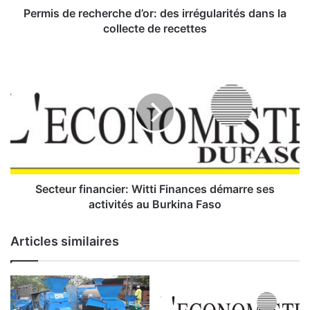
e
Permis de recherche d’or: des irrégularités dans la
c
collecte de recettes
h
e
S
r
e
c
c
h
t
e
e
d
u
’
r
o
f
r
i
:
n
Secteur financier: Witti Finances démarre ses
d
a
activités au Burkina Faso
e
n
s
c
Articles similaires
i
i
r
e
r
r
é
:
g
W