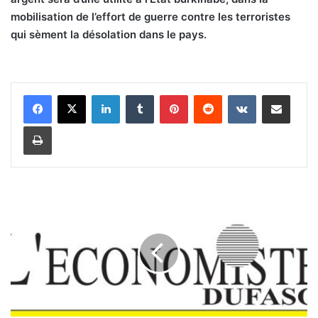
mobilisation de l’effort de guerre contre les terroristes
qui sèment la désolation dans le pays.
Linkedin
Tumblr
Pinterest
Reddit
VKontakte
Partager par email
Imprimer
P
e
r
m
i
s
d
e
r