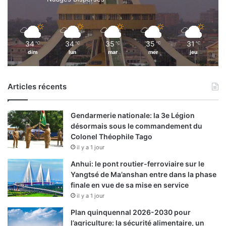
34
34
35
35
31
℃
℃
℃
℃
℃
dim
lun
mar
mer
jeu
Articles récents
Gendarmerie nationale: la 3e Légion
désormais sous le commandement du
Colonel Théophile Tago
il y a 1 jour
Anhui: le pont routier-ferroviaire sur le
Yangtsé de Ma’anshan entre dans la phase
finale en vue de sa mise en service
il y a 1 jour
Plan quinquennal 2026-2030 pour
l’agriculture: la sécurité alimentaire, un