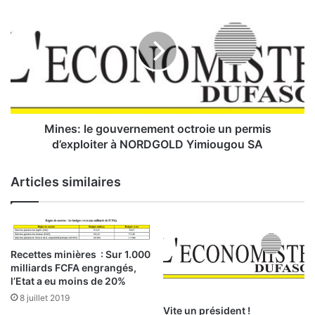
D
i
i
n
a
e
w
s
a
:
r
l
a
e
r
g
é
o
Mines: le gouvernement octroie un permis
é
u
d’exploiter à NORDGOLD Yimiougou SA
l
v
u
e
Articles similaires
p
r
o
n
u
e
r
m
u
e
Recettes minières : Sur 1.000
n
n
milliards FCFA engrangés,
s
t
l’Etat a eu moins de 20%
e
o
8 juillet 2019
c
c
Vite un président !