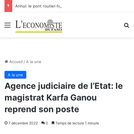
Anhui: le pont routier-ferroviaire sur le Yangtsé de Ma’anshan entre dans la phase finale en vue de sa mise en service
Menu
R
Accueil
/
A la une
A la une
Agence judiciaire de l’Etat: le
magistrat Karfa Ganou
reprend son poste
7 décembre 2022
0
Temps de lecture 1 minute