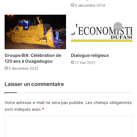
o
t
4 décembre 2014
n
r
d
o
m
i
a
e
n
u
d
n
a
p
t
e
Groupe BIA: Célébration de
Dialogue religieux
r
120 ans à Ouagadugou
17 mai 2021
m
5 décembre 2022
i
s
Laisser un commentaire
d
’
e
Votre adresse e-mail ne sera pas publiée.
Les champs obligatoires
x
sont indiqués avec
*
p
l
C
o
o
i
t