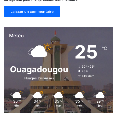
A
Météo
25
℃
Ouagadougou
30º - 25º
78%
1.18 km/h
Nuages Dispersés
30
34
35
35
29
℃
℃
℃
℃
℃
dim
lun
mar
mer
jeu