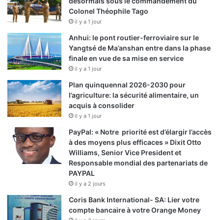
désormais sous le commandement du
Colonel Théophile Tago
il y a 1 jour
Anhui: le pont routier-ferroviaire sur le
Yangtsé de Ma’anshan entre dans la phase
finale en vue de sa mise en service
il y a 1 jour
Plan quinquennal 2026-2030 pour
l’agriculture: la sécurité alimentaire, un
acquis à consolider
il y a 1 jour
PayPal: « Notre priorité est d’élargir l’accès
à des moyens plus efficaces » Dixit Otto
Williams, Senior Vice President et
Responsable mondial des partenariats de
PAYPAL
il y a 2 jours
Coris Bank International- SA: Lier votre
compte bancaire à votre Orange Money