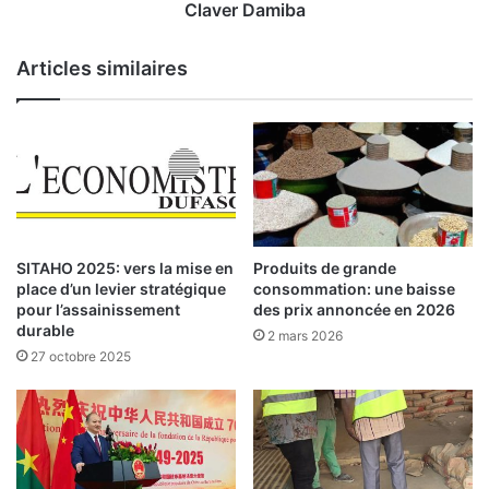
e
e
Claver Damiba
r
n
s
t
Articles similaires
i
:
o
l
n
e
d
s
u
3
m
s
i
o
n
l
i
u
Produits de grande
SITAHO 2025: vers la mise en
s
t
consommation: une baisse
place d’un levier stratégique
t
i
des prix annoncée en 2026
pour l’assainissement
é
o
durable
2 mars 2026
r
n
27 octobre 2025
e
s
e
f
n
o
c
r
h
t
a
e