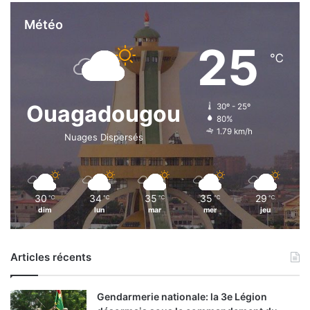
Météo
25
℃
Ouagadougou
30º - 25º
80%
1.79 km/h
Nuages Dispersés
30
34
35
35
29
℃
℃
℃
℃
℃
dim
lun
mar
mer
jeu
Articles récents
Gendarmerie nationale: la 3e Légion