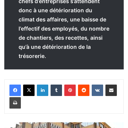
chefs d’entreprises s’attendent
donc à une détérioration du
climat des affaires, une baisse de
l’effectif des employés, du nombre
de chantiers, des recettes, ainsi
qu’à une détérioration de la
trésorerie.
Linkedin
Tumblr
Pinterest
Reddit
VKontakte
Partager par email
Imprimer
C