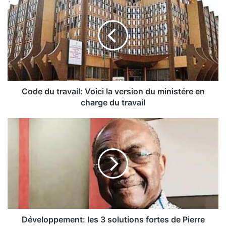
o
d
e
d
u
t
r
a
v
Code du travail: Voici la version du ministére en
a
charge du travail
i
l
D
:
é
V
v
o
e
i
l
c
o
i
p
l
p
a
e
v
m
Développement: les 3 solutions fortes de Pierre