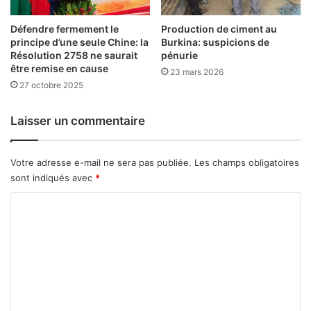
r
s
g
Défendre fermement le
Production de ciment au
d
principe d’une seule Chine: la
Burkina: suspicions de
e
e
Résolution 2758 ne saurait
pénurie
d
P
être remise en cause
u
23 mars 2026
i
27 octobre 2025
t
e
r
r
a
r
Laisser un commentaire
v
e
a
C
i
l
Votre adresse e-mail ne sera pas publiée.
Les champs obligatoires
l
a
sont indiqués avec
*
v
C
e
r
o
D
m
a
m
m
i
e
b
a
n