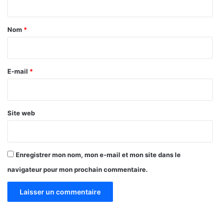
t
a
Nom
*
i
r
e
E-mail
*
*
Site web
Enregistrer mon nom, mon e-mail et mon site dans le
navigateur pour mon prochain commentaire.