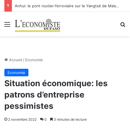
Anhui: le pont routier-ferroviaire sur le Yangtsé de Ma’anshan entre dans la phase finale en vue de sa mise en service
Menu
R
Accueil
/
Economie
Economie
Situation économique: les
patrons d’entreprise
pessimistes
2 novembre 2022
0
3 minutes de lecture