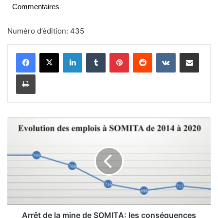
Commentaires
Numéro d’édition: 435
Linkedin
Tumblr
Pinterest
Reddit
VKontakte
Partager par email
Imprimer
A
r
r
ê
t
d
e
l
a
m
Arrêt de la mine de SOMITA: les conséquences