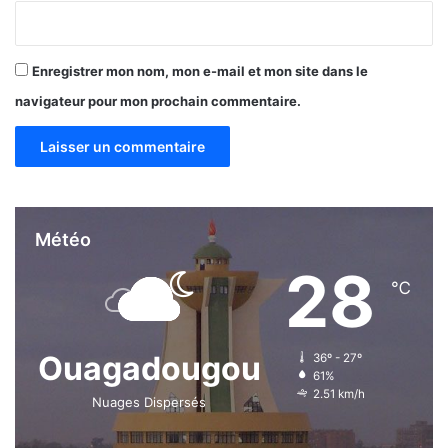
u
r
k
Enregistrer mon nom, mon e-mail et mon site dans le
i
n
navigateur pour mon prochain commentaire.
a
Météo
28
℃
Ouagadougou
36º - 27º
61%
2.51 km/h
Nuages Dispersés