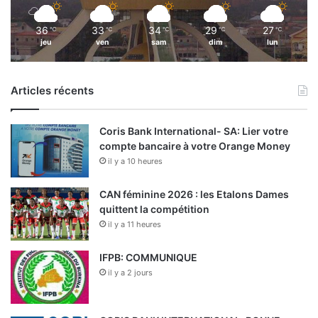
36
33
34
29
27
℃
℃
℃
℃
℃
jeu
ven
sam
dim
lun
Articles récents
Coris Bank International- SA: Lier votre
compte bancaire à votre Orange Money
il y a 10 heures
CAN féminine 2026 : les Etalons Dames
quittent la compétition
il y a 11 heures
IFPB: COMMUNIQUE
il y a 2 jours