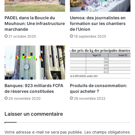
u
s
e
i
n
g
PADEL dans la Boucle du
Uemoa: des journalistes en
c
n
Mouhoun: Une infrastructure
formation sur les chantiers
e
a
marchande
de l’Union
s
t
21 octobre 2020
16 septembre 2025
p
u
r
r
é
e
v
d
i
’
s
u
i
n
b
e
Banques: 923 milliards FCFA
Produits de consommation:
l
de réserves constituées
quoi acheter ?
c
e
o
24 novembre 2020
28 novembre 2022
s
n
v
Laisser un commentaire
e
n
t
Votre adresse e-mail ne sera pas publiée.
Les champs obligatoires