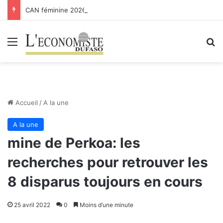
CAN féminine 2026 : les Etalons Dames quittent la compétition
Menu
R
Accueil
/
A la une
A la une
mine de Perkoa: les
recherches pour retrouver les
8 disparus toujours en cours
25 avril 2022
0
Moins d’une minute