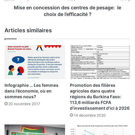
n
c
Mise en concession des centres de pesage: le
e
choix de l’efficacité ?
s
s
Articles similaires
i
o
n
d
e
s
c
e
n
Infographie … Les femmes
Promotion des filières
t
dans l’économie, où en
agricoles dans quatre
r
sommes nous?
régions du Burkina Faso:
e
113,6 milliards FCFA
20 novembre 2017
d’investissement d’ici à 2026
s
d
14 décembre 2020
e
p
e