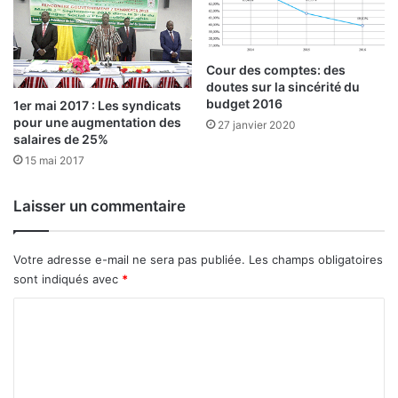
s
a
g
Cour des comptes: des
e
doutes sur la sincérité du
:
budget 2016
1er mai 2017 : Les syndicats
pour une augmentation des
27 janvier 2020
l
salaires de 25%
e
15 mai 2017
c
h
o
Laisser un commentaire
i
x
d
Votre adresse e-mail ne sera pas publiée.
Les champs obligatoires
e
sont indiqués avec
*
l
C
’
e
o
f
m
f
i
m