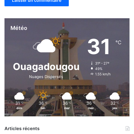
Météo
31
℃
Ouagadougou
31º - 27º
49%
1.55 km/h
Nuages Dispersés
31
36
36
36
32
℃
℃
℃
℃
℃
dim
lun
mar
mer
jeu
Articles récents