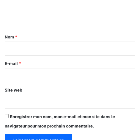
c
e
a
c
n
i
t
t
a
é
Nom
*
i
?
r
e
E-mail
*
*
Site web
Enregistrer mon nom, mon e-mail et mon site dans le
navigateur pour mon prochain commentaire.