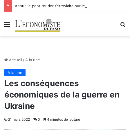
Anhui: le pont routier-ferroviaire sur le Yangtsé de Ma’anshan entre dans la phase finale en vue de sa mise en service
Menu
R
Accueil
/
A la une
A la une
Les conséquences
économiques de la guerre en
Ukraine
21 mars 2022
0
4 minutes de lecture