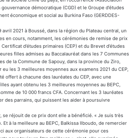
 la gouvernance démocratique (CGD) et le Groupe d’études
ement économique et social au Burkina Faso (GERDDES-
29 avril 2021 à Boussé, dans la région du Plateau central, un
tres en cours, notamment, les cérémonies de remise de prix
Certificat d’études primaires (CEP) et du Brevet d’études
leures filles admises au Baccalauréat dans les 7 Communes
lles de la Commune de Sapouy, dans la province du Ziro,
ir eu les 3 meilleures moyennes aux examens 2021 du CEP,
été offert à chacune des lauréates du CEP, avec une
illes ayant obtenu les 3 meilleures moyennes au BEPC,
 somme de 10 000 francs CFA. Concernant les 3 lauréates
er des parrains, qui puissent les aider à poursuivre
 réjouit de ce prix dont elle a bénéficié. « Je suis très
é. Et à la meilleure au BEPC, Balkissa Ilboudo, de remercier
erci aux organisateurs de cette cérémonie pour ces