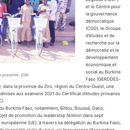
et le Centre pour
la gouvernance
démocratique
(CGD), le Groupe
d’études et de
recherche sur la
démocratie et le
développement
économique et
social au Burkina
a postérité. (DR)
Faso (GERDDES-
 dans la province du Ziro, région du Centre-Ouest, une
 admises aux examens 2021 du Certificat d’études primaires
C).
du Burkina Faso, notamment, Bittou, Boussé, Dano,
rojet de promotion du leadership féminin dans sept
européenne (UE), à travers sa délégation au Burkina Faso,
e la société civile du pays, en l’occurrence l’Association