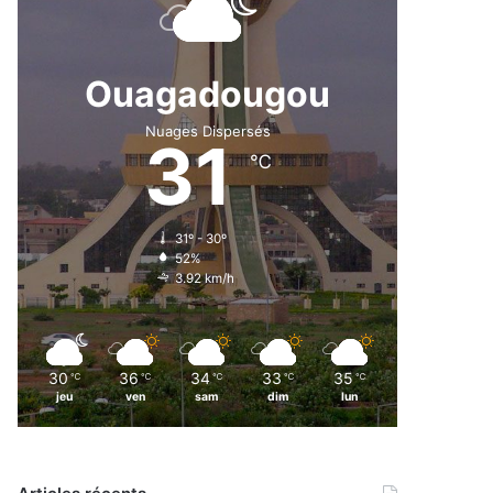
Ouagadougou
Nuages Dispersés
31
℃
31º - 30º
52%
3.92 km/h
30
36
34
33
35
℃
℃
℃
℃
℃
jeu
ven
sam
dim
lun