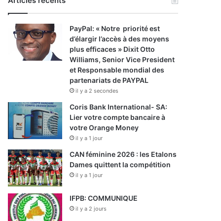
Articles récents
PayPal: « Notre priorité est
d’élargir l’accès à des moyens
plus efficaces » Dixit Otto
Williams, Senior Vice President
et Responsable mondial des
partenariats de PAYPAL
il y a 2 secondes
Coris Bank International- SA:
Lier votre compte bancaire à
votre Orange Money
il y a 1 jour
CAN féminine 2026 : les Etalons
Dames quittent la compétition
il y a 1 jour
IFPB: COMMUNIQUE
il y a 2 jours