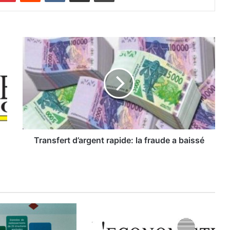
T
r
a
n
s
f
e
r
t
d
Transfert d’argent rapide: la fraude a baissé
’
a
r
g
e
n
t
r