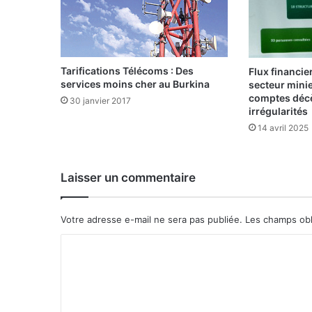
Tarifications Télécoms : Des
Flux financier
services moins cher au Burkina
secteur minie
comptes déc
30 janvier 2017
irrégularités
14 avril 2025
Laisser un commentaire
Votre adresse e-mail ne sera pas publiée.
Les champs obl
C
o
m
m