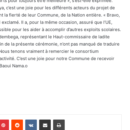
forts pour toujours être meilleure », s’est-elle exprimée.
 c’est une joie pour les différents acteurs du projet de
nt la fierté de leur Commune, de la Nation entière. « Bravo,
il exclamé. Il a, pour la même occasion, assuré que l’UE,
sible pour les aider à accomplir d’autres exploits scolaires.
 Nadembega, représentant le Haut-commissaire de ladite
ain de la présente cérémonie, n’ont pas manqué de traduire
« Nous tenons vraiment à remercier le consortium
tivité. C’est une joie pour notre Commune de recevoir
 Baoui Nama.o
Pinterest
Reddit
VKontakte
Partager par email
Imprimer