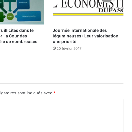
a
p
i
d
e
s illicites dans le
Journée internationale des
:
r: la Cour des
légumineuses : Leur valorisation,
l
èle de nombreuses
une priorité
a
20 février 2017
f
r
a
u
d
e
a
igatoires sont indiqués avec
*
b
a
i
s
s
é