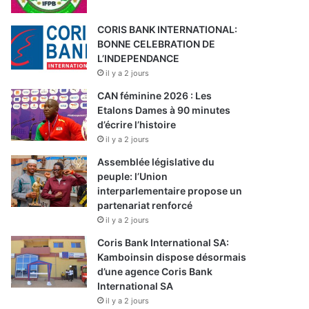
CORIS BANK INTERNATIONAL:
BONNE CELEBRATION DE
L’INDEPENDANCE
il y a 2 jours
CAN féminine 2026 : Les
Etalons Dames à 90 minutes
d’écrire l’histoire
il y a 2 jours
Assemblée législative du
peuple: l’Union
interparlementaire propose un
partenariat renforcé
il y a 2 jours
Coris Bank International SA:
Kamboinsin dispose désormais
d’une agence Coris Bank
International SA
il y a 2 jours