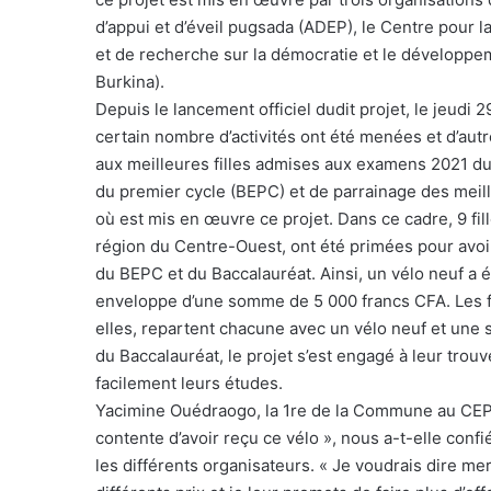
d’appui et d’éveil pugsada (ADEP), le Centre pour
et de recherche sur la démocratie et le développ
Burkina).
Depuis le lancement officiel dudit projet, le jeudi 
certain nombre d’activités ont été menées et d’au
aux meilleures filles admises aux examens 2021 du 
du premier cycle (BEPC) et de parrainage des meil
où est mis en œuvre ce projet. Dans ce cadre, 9 fi
région du Centre-Ouest, ont été primées pour avo
du BEPC et du Baccalauréat. Ainsi, un vélo neuf a 
enveloppe d’une somme de 5 000 francs CFA. Les f
elles, repartent chacune avec un vélo neuf et une
du Baccalauréat, le projet s’est engagé à leur trouv
facilement leurs études.
Yacimine Ouédraogo, la 1re de la Commune au CEP, se
contente d’avoir reçu ce vélo », nous a-t-elle confi
les différents organisateurs. « Je voudrais dire m