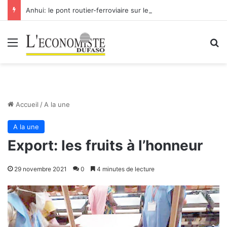
Anhui: le pont routier-ferroviaire sur le Yangtsé de Ma’anshan entre dans la phase finale en vue de sa mise en service
Menu
R
Accueil
/
A la une
A la une
Export: les fruits à l’honneur
29 novembre 2021
0
4 minutes de lecture