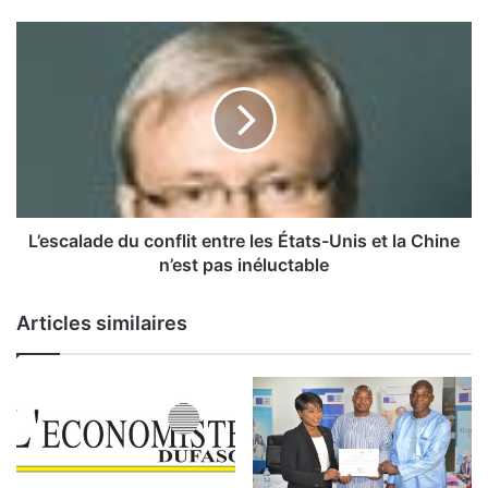
t
i
L
q
’
u
e
e
s
,
c
é
a
g
l
o
a
ï
d
s
e
L’escalade du conflit entre les États-Unis et la Chine
m
d
n’est pas inéluctable
e
u
v
c
Articles similaires
a
o
c
n
c
f
i
l
n
i
a
t
l
e
e