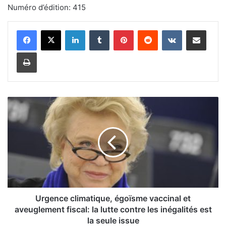
Numéro d’édition: 415
Linkedin
Tumblr
Pinterest
Reddit
VKontakte
Partager par email
Imprimer
U
r
g
e
n
c
e
c
l
i
Urgence climatique, égoïsme vaccinal et
m
aveuglement fiscal: la lutte contre les inégalités est
a
la seule issue