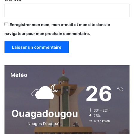
t
l
é
e
s
e
Enregistrer mon nom, mon e-mail et mon site dans le
s
t
navigateur pour mon prochain commentaire.
l
a
s
e
u
l
Météo
e
26
i
℃
s
s
u
e
Ouagadougou
33º - 22º
75%
4.37 km/h
Nuages Dispersés