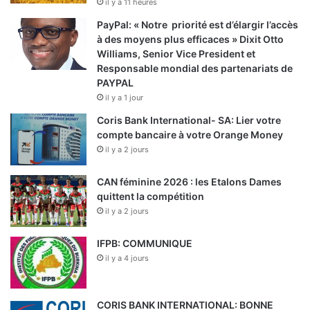
il y a 11 heures
PayPal: « Notre priorité est d’élargir l’accès
à des moyens plus efficaces » Dixit Otto
Williams, Senior Vice President et
Responsable mondial des partenariats de
PAYPAL
il y a 1 jour
Coris Bank International- SA: Lier votre
compte bancaire à votre Orange Money
il y a 2 jours
CAN féminine 2026 : les Etalons Dames
quittent la compétition
il y a 2 jours
IFPB: COMMUNIQUE
il y a 4 jours
CORIS BANK INTERNATIONAL: BONNE