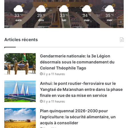
33
29
33
34
35
℃
℃
℃
℃
℃
sam
dim
lun
mar
mer
Articles récents
Gendarmerie nationale: la 3e Légion
désormais sous le commandement du
Colonel Théophile Tago
il y a 11 heures
Anhui: le pont routier-ferroviaire sur le
Yangtsé de Ma’anshan entre dans la phase
finale en vue de sa mise en service
il y a 11 heures
Plan quinquennal 2026-2030 pour
l’agriculture: la sécurité alimentaire, un
acquis à consolider