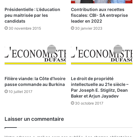
n
t
t
Présidentielle : L’éducation
Contribution aux recettes
a
r
peu maitrisée par les
fiscales: CBI- SA entreprise
v
e
candidats
leader en 2022
e
l
30 novembre 2015
30 janvier 2023
u
e
g
s
l
É
e
t
m
a
e
t
n
s
t
-
Filière viande: la Côte d’Ivoire
Le droit de propriété
f
passe commande au Burkina
intellectuelle au 21e siècle –
U
i
Par Joseph E. Stiglitz, Dean
n
10 juillet 2017
Baker et Arjun Jayadev
s
i
c
30 octobre 2017
s
a
e
l
t
Laisser un commentaire
:
l
l
a
a
C