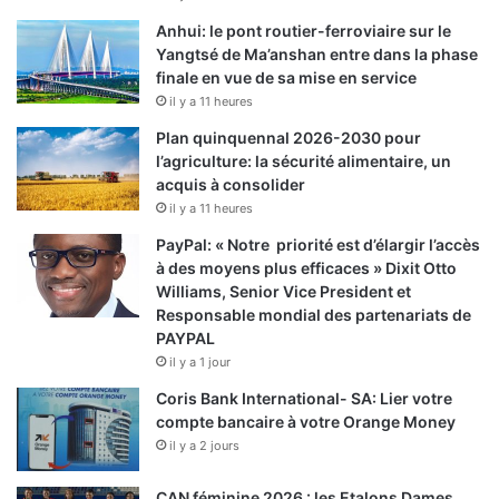
Anhui: le pont routier-ferroviaire sur le
Yangtsé de Ma’anshan entre dans la phase
finale en vue de sa mise en service
il y a 11 heures
Plan quinquennal 2026-2030 pour
l’agriculture: la sécurité alimentaire, un
acquis à consolider
il y a 11 heures
PayPal: « Notre priorité est d’élargir l’accès
à des moyens plus efficaces » Dixit Otto
Williams, Senior Vice President et
Responsable mondial des partenariats de
PAYPAL
il y a 1 jour
Coris Bank International- SA: Lier votre
compte bancaire à votre Orange Money
il y a 2 jours
CAN féminine 2026 : les Etalons Dames