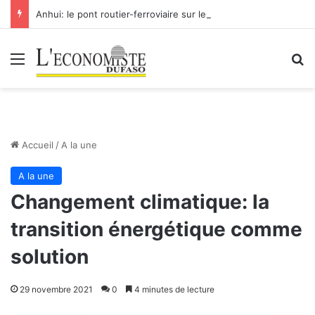
Anhui: le pont routier-ferroviaire sur le Yangtsé de Ma’anshan entre dans la phase finale en vue de sa mise en service
Menu
R
Accueil
/
A la une
A la une
Changement climatique: la
transition énergétique comme
solution
29 novembre 2021
0
4 minutes de lecture