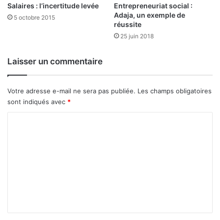
n
Salaires : l’incertitude levée
Entrepreneuriat social :
f
Adaja, un exemple de
5 octobre 2015
r
réussite
a
25 juin 2018
s
t
Laisser un commentaire
r
u
c
Votre adresse e-mail ne sera pas publiée.
Les champs obligatoires
t
sont indiqués avec
*
u
r
C
e
o
s
s
m
c
m
o
l
e
a
n
i
r
t
e