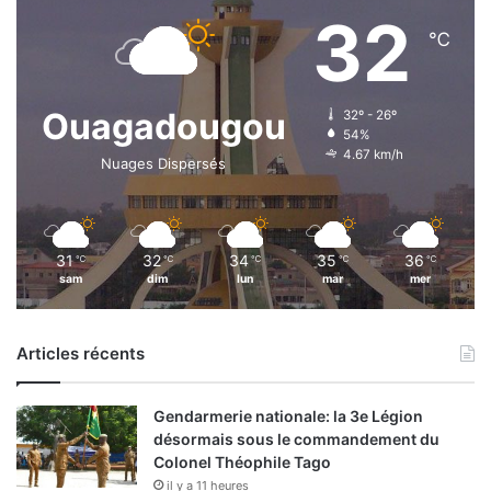
32
℃
Ouagadougou
32º - 26º
54%
4.67 km/h
Nuages Dispersés
31
32
34
35
36
℃
℃
℃
℃
℃
sam
dim
lun
mar
mer
Articles récents
Gendarmerie nationale: la 3e Légion
désormais sous le commandement du
Colonel Théophile Tago
il y a 11 heures