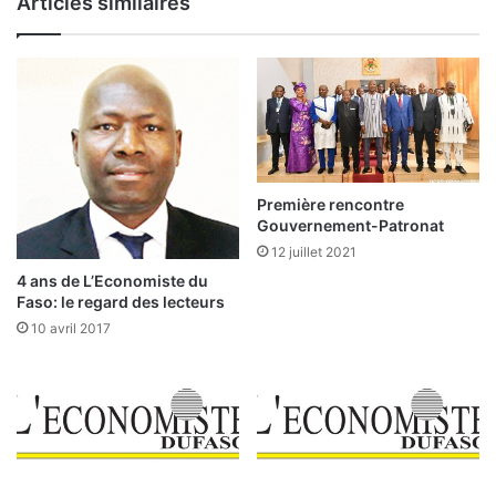
Articles similaires
q
o
u
c
e
h
m
o
n
d
i
a
Première rencontre
l
Gouvernement-Patronat
e
12 juillet 2021
v
4 ans de L’Economiste du
i
Faso: le regard des lecteurs
s
10 avril 2017
i
t
e
d
e
s
i