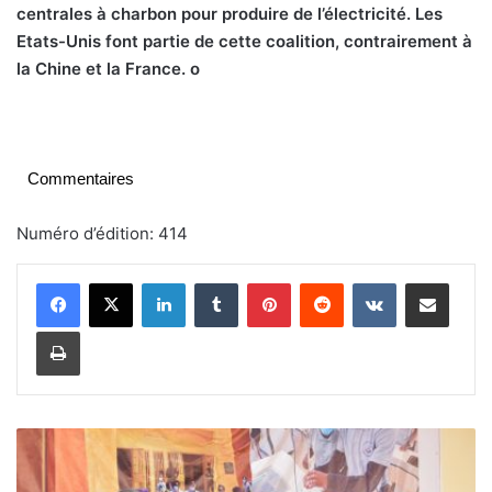
centrales à charbon pour produire de l’électricité. Les
Etats-Unis font partie de cette coalition, contrairement à
la Chine et la France. o
Commentaires
Numéro d’édition: 414
Linkedin
Tumblr
Pinterest
Reddit
VKontakte
Partager par email
Imprimer
E
d
u