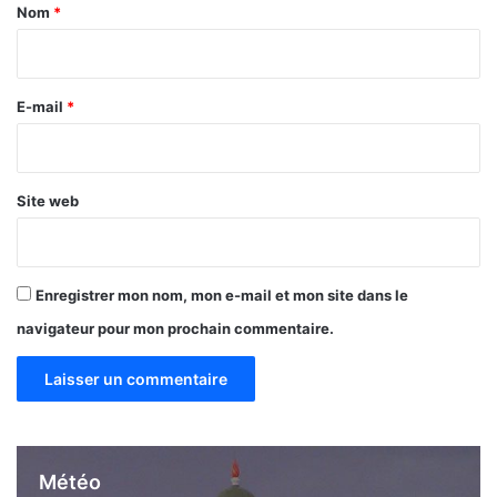
a
Nom
*
s
i
r
e
E-mail
*
*
Site web
Enregistrer mon nom, mon e-mail et mon site dans le
navigateur pour mon prochain commentaire.
Météo