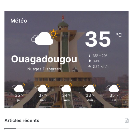
u
r
k
Météo
i
35
n
℃
a
s
o
n
Ouagadougou
35º - 29º
t
39%
3.74 km/h
c
Nuages Dispersés
o
n
n
u
35
37
34
33
35
℃
℃
℃
℃
℃
s
jeu
ven
sam
dim
lun
Articles récents