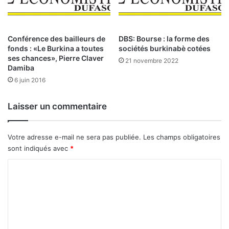
l
a
i
l
e
e
n
n
Conférence des bailleurs de
DBS: Bourse : la forme des
t
A
fonds : «Le Burkina a toutes
sociétés burkinabè cotées
ses chances», Pierre Claver
f
21 novembre 2022
Damiba
r
i
6 juin 2016
q
u
Laisser un commentaire
e
e
t
Votre adresse e-mail ne sera pas publiée.
Les champs obligatoires
a
sont indiqués avec
*
u
M
C
o
o
y
m
e
n
m
-
e