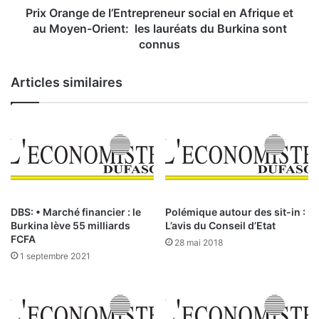
h
e
Prix Orange de l’Entrepreneur social en Afrique et
a
d
au Moyen-Orient: les lauréats du Burkina sont
m
e
connus
b
l
r
’
Articles similaires
e
E
s
n
d
t
e
r
c
e
o
p
m
r
m
e
e
n
DBS: • Marché financier : le
Polémique autour des sit-in :
r
e
Burkina lève 55 milliards
L’avis du Conseil d’Etat
c
u
FCFA
28 mai 2018
e
r
1 septembre 2021
s
s
’
o
a
c
l
i