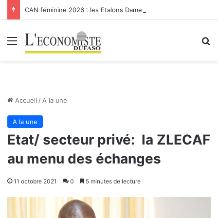
CAN féminine 2026 : les Etalons Dames quittent la compétition
Menu
R
Accueil
/
A la une
A la une
Etat/ secteur privé: la ZLECAF
au menu des échanges
11 octobre 2021
0
5 minutes de lecture