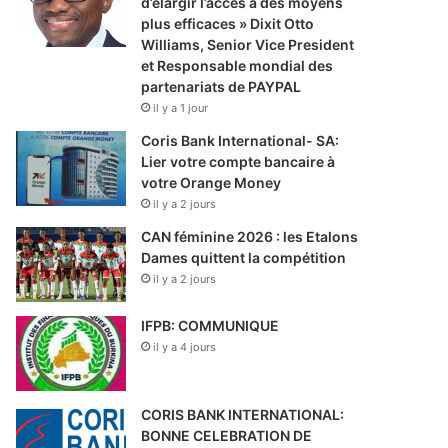
d’élargir l’accès à des moyens
plus efficaces » Dixit Otto
Williams, Senior Vice President
et Responsable mondial des
partenariats de PAYPAL
il y a 1 jour
Coris Bank International- SA:
Lier votre compte bancaire à
votre Orange Money
il y a 2 jours
CAN féminine 2026 : les Etalons
Dames quittent la compétition
il y a 2 jours
IFPB: COMMUNIQUE
il y a 4 jours
CORIS BANK INTERNATIONAL:
BONNE CELEBRATION DE