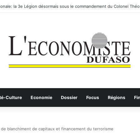
utier-ferroviaire sur le Yangtsé de Ma’anshan entre dans la phase final
té-Culture
Economie
Dossier
Focus
Régions
Fi
 de blanchiment de capitaux et financement du terrorisme