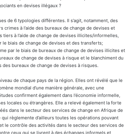
ociants en devises illégaux ?
s de 6 typologies différentes. Il s’agit, notamment, des
urs crimes à l’aide des bureaux de change de devises et
tiers à l’aide de change de devises illicites/informelles,
r le biais de change de devises et des transferts;
me par le biais de bureaux de change de devises illicites et
bureaux de change de devises à risque et le blanchiment du
ais des bureaux de change de devises à risques.
veau de chaque pays de la région. Elles ont révélé que le
énomène mondial d’une manière générale, avec une
 études confirment également dans l’économie informelle,
ises locales ou étrangères. Elle a relevé également la forte
éés dans le secteur des services de change en Afrique de
ue qui règlemente d’ailleurs toutes les opérations pouvant
et le contrôle des activités dans le secteur des services de
ontre ceux qui se livrent à des échanges informels et