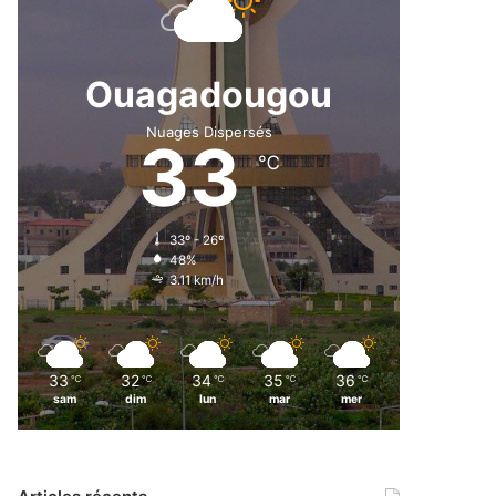
Ouagadougou
Nuages Dispersés
33
℃
33º - 26º
48%
3.11 km/h
33
32
34
35
36
℃
℃
℃
℃
℃
sam
dim
lun
mar
mer