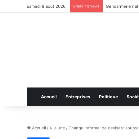
samedi 8 août 2026
Breaking News
Anhui: le pont ro
Accueil
Entreprises
Politique
Socié
Accueil
/
A la une
/
Change informel de devises: source