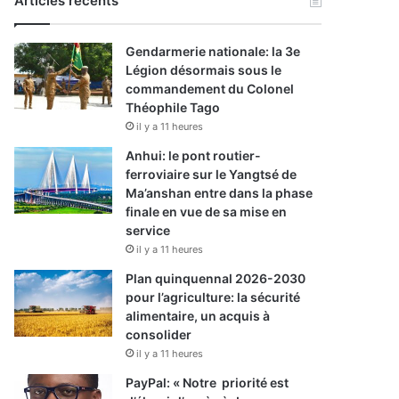
Articles récents
Gendarmerie nationale: la 3e
Légion désormais sous le
commandement du Colonel
Théophile Tago
il y a 11 heures
Anhui: le pont routier-
ferroviaire sur le Yangtsé de
Ma’anshan entre dans la phase
finale en vue de sa mise en
service
il y a 11 heures
Plan quinquennal 2026-2030
pour l’agriculture: la sécurité
alimentaire, un acquis à
consolider
il y a 11 heures
PayPal: « Notre priorité est