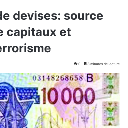
de devises: source
 capitaux et
errorisme
0
8 minutes de lecture