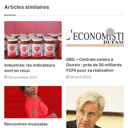
B
l
Articles similaires
u
é
r
s
k
i
i
m
n
p
a
o
l
r
è
t
v
é
DBS: • Centrale solaire à
e
s
Donsin : près de 30 milliards
Industries: les indicateurs
5
:
FCFA pour sa réalisation
sont en recul
5
«
29 avril 2024
16 novembre 2021
m
L
i
e
l
s
l
B
i
u
a
r
r
k
d
i
Rencontres musicales