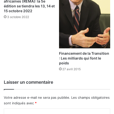
s
n
africaines (REMA): la 5e
F
édition se tiendra les 13, 14 et
a
15 octobre 2022
C
b
F
è
3 octobre 2022
A
s
e
t
u
e
n
Financement de la Transition
t
: Les milliards qui font le
à
poids
p
27 avril 2015
e
t
i
Laisser un commentaire
t
f
e
Votre adresse e-mail ne sera pas publiée.
Les champs obligatoires
u
sont indiqués avec
*
C
»