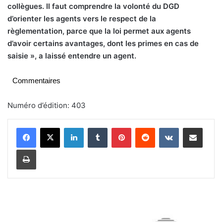
collègues. Il faut comprendre la volonté du DGD
d’orienter les agents vers le respect de la
règlementation, parce que la loi permet aux agents
d’avoir certains avantages, dont les primes en cas de
saisie », a laissé entendre un agent.
Commentaires
Numéro d’édition: 403
Linkedin
Tumblr
Pinterest
Reddit
VKontakte
Partager par email
Imprimer
D
B
S