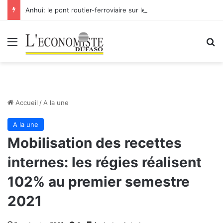
Anhui: le pont routier-ferroviaire sur le Yangtsé de Ma’anshan entre dans la phase finale en vue de sa mise en service
Menu
R
Accueil
/
A la une
A la une
Mobilisation des recettes
internes: les régies réalisent
102% au premier semestre
2021