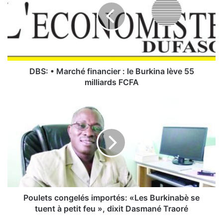
:
•
M
a
r
c
h
DBS: • Marché financier : le Burkina lève 55
é
milliards FCFA
f
i
P
n
o
a
u
n
l
c
e
i
t
e
s
r
c
o
:
n
Poulets congelés importés: «Les Burkinabè se
l
g
tuent à petit feu », dixit Dasmané Traoré
e
e