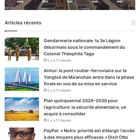
sam
dim
lun
mar
mer
Articles récents
Gendarmerie nationale: la 3e Légion
désormais sous le commandement du
Colonel Théophile Tago
il y a 11 heures
Anhui: le pont routier-ferroviaire sur le
Yangtsé de Ma’anshan entre dans la phase
finale en vue de sa mise en service
il y a 11 heures
Plan quinquennal 2026-2030 pour
l’agriculture: la sécurité alimentaire, un
acquis à consolider
il y a 11 heures
PayPal: « Notre priorité est d’élargir l’accès
à des moyens plus efficaces » Dixit Otto