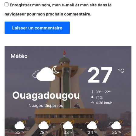
Enregistrer mon nom, mon e-mail et mon site dans le
navigateur pour mon prochain commentaire.
Météo
27
℃
Ouagadougou
33º - 22º
74%
4.36 km/h
Nuages Dispersés
33
29
33
34
35
℃
℃
℃
℃
℃