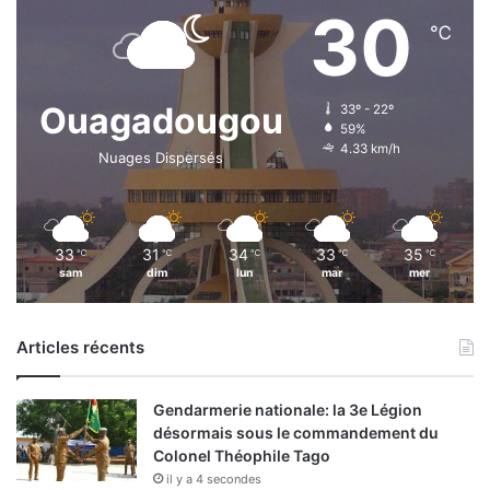
30
℃
Ouagadougou
33º - 22º
59%
4.33 km/h
Nuages Dispersés
33
31
34
33
35
℃
℃
℃
℃
℃
sam
dim
lun
mar
mer
Articles récents
Gendarmerie nationale: la 3e Légion
désormais sous le commandement du
Colonel Théophile Tago
il y a 4 secondes