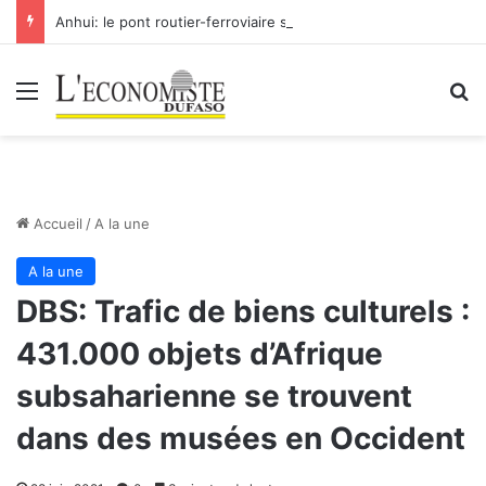
Anhui: le pont routier-ferroviaire sur le Yangtsé de Ma’anshan entre dans la phase finale en vue de sa mise en service
Menu
R
Accueil
/
A la une
A la une
DBS: Trafic de biens culturels :
431.000 objets d’Afrique
subsaharienne se trouvent
dans des musées en Occident