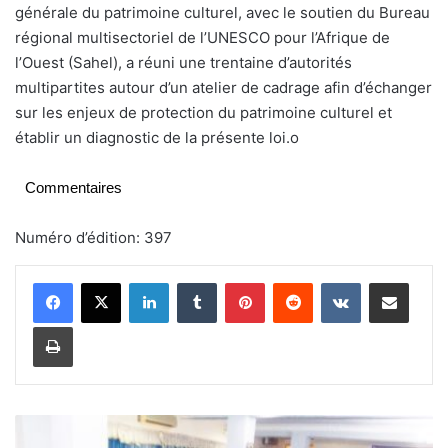
générale du patrimoine culturel, avec le soutien du Bureau
régional multisectoriel de l’UNESCO pour l’Afrique de
l’Ouest (Sahel), a réuni une trentaine d’autorités
multipartites autour d’un atelier de cadrage afin d’échanger
sur les enjeux de protection du patrimoine culturel et
établir un diagnostic de la présente loi.
o
Commentaires
Numéro d’édition: 397
Linkedin
Tumblr
Pinterest
Reddit
VKontakte
Partager par email
Imprimer
F
i