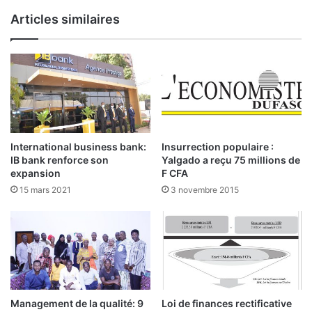
s
i
Articles similaires
s
r
u
u
s
s
p
o
u
r
l
’
International business bank:
Insurrection populaire :
i
IB bank renforce son
Yalgado a reçu 75 millions de
n
expansion
F CFA
s
15 mars 2021
3 novembre 2015
t
a
u
r
a
t
i
o
Management de la qualité: 9
Loi de finances rectificative