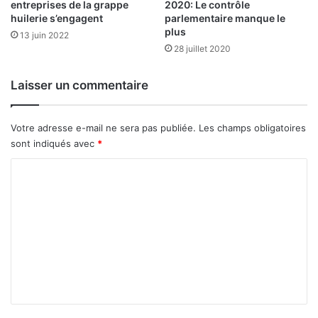
n
entreprises de la grappe
2020: Le contrôle
huilerie s’engagent
parlementaire manque le
d
plus
’
13 juin 2022
u
28 juillet 2020
n
a
Laisser un commentaire
g
r
é
Votre adresse e-mail ne sera pas publiée.
Les champs obligatoires
m
sont indiqués avec
*
e
n
C
t
o
e
m
s
t
m
e
e
n
m
n
a
t
r
c