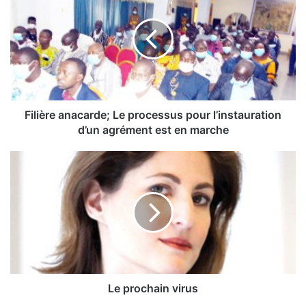
l
i
è
r
e
a
n
a
Filière anacarde; Le processus pour l’instauration
c
d’un agrément est en marche
a
r
L
d
e
e
p
;
r
L
o
e
c
p
h
r
a
o
i
c
n
Le prochain virus
e
v