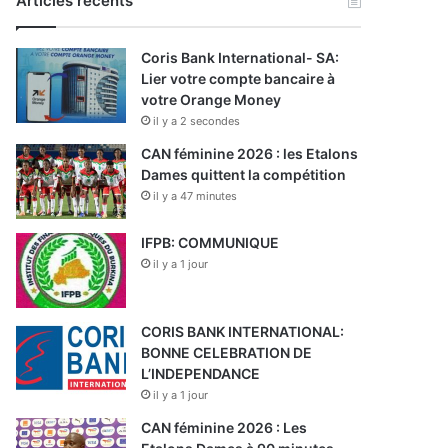
Articles récents
Coris Bank International- SA:
Lier votre compte bancaire à
votre Orange Money
il y a 2 secondes
CAN féminine 2026 : les Etalons
Dames quittent la compétition
il y a 47 minutes
IFPB: COMMUNIQUE
il y a 1 jour
CORIS BANK INTERNATIONAL:
BONNE CELEBRATION DE
L’INDEPENDANCE
il y a 1 jour
CAN féminine 2026 : Les