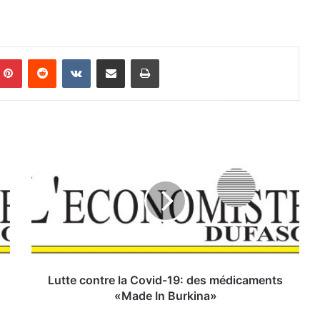
Pinterest
Reddit
VKontakte
Partager par email
Imprimer
L
u
t
t
e
c
o
n
t
r
Lutte contre la Covid-19: des médicaments
e
«Made In Burkina»
l