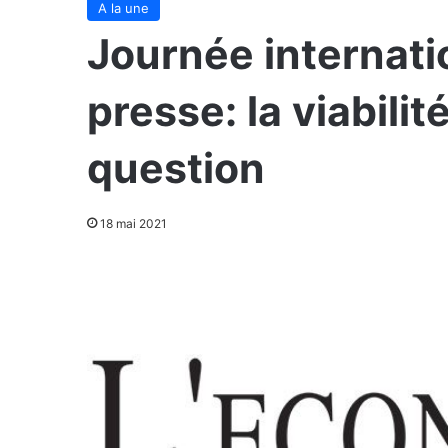
A la une
Journée internatio
presse: la viabili
question
18 mai 2021