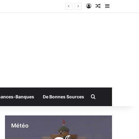
Connexion
Article Aléatoire
Sidebar (bar
Rechercher
nances-Banques
De Bonnes Sources
Météo