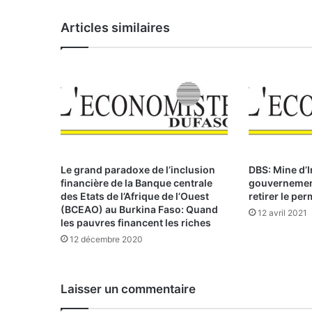
g
i
Articles similaires
e
u
x
Le grand paradoxe de l’inclusion
DBS: Mine d’In
financière de la Banque centrale
gouvernement
des Etats de l’Afrique de l’Ouest
retirer le per
(BCEAO) au Burkina Faso: Quand
12 avril 2021
les pauvres financent les riches
12 décembre 2020
Laisser un commentaire