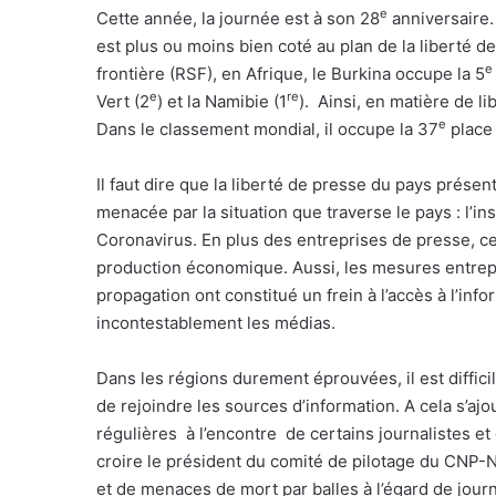
e
Cette année, la journée est à son 28
anniversaire.
est plus ou moins bien coté au plan de la liberté d
e
frontière (RSF), en Afrique, le Burkina occupe la 5
e
re
Vert (2
) et la Namibie (1
).
Ainsi, en matière de li
e
Dans le classement mondial, il occupe la 37
place 
Il faut dire que la liberté de presse du pays présen
menacée par la situation que traverse le pays : l’ins
Coronavirus. En plus des entreprises de presse, c
production économique. Aussi, les mesures entrepr
propagation ont constitué un frein à l’accès à l’info
incontestablement les médias.
Dans les régions durement éprouvées, il est difficil
de rejoindre les sources d’information. A cela s’a
régulières
à l’encontre
de certains journalistes et
croire le président du comité de pilotage du CNP-N
et de menaces de mort par balles à l’égard de jour