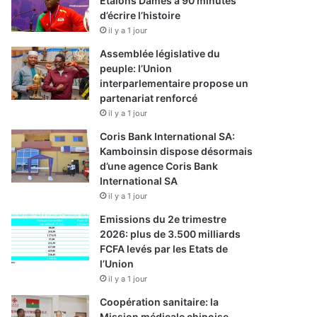
Etalons Dames à 90 minutes
d’écrire l’histoire
il y a 1 jour
Assemblée législative du
peuple: l’Union
interparlementaire propose un
partenariat renforcé
il y a 1 jour
Coris Bank International SA:
Kamboinsin dispose désormais
d’une agence Coris Bank
International SA
il y a 1 jour
Emissions du 2e trimestre
2026: plus de 3.500 milliards
FCFA levés par les Etats de
l’Union
il y a 1 jour
Coopération sanitaire: la
Mission médicale chinoise