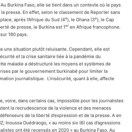
 Au Burkina Faso, elle se tient dans un contexte où le pays
e la presse. En effet, selon le classement de Reporter sans
e
e
place, après l’Afrique du Sud (4
), le Ghana (3
), le Cap
er
berté de presse, le Burkina est 1
en Afrique francophone.
sur 180 pays.
te une situation plutôt reluisante. Cependant, elle est
écurité et la crise sanitaire liée à la pandémie du
ette maladie a déstructuré les moyens et systèmes de
ises par le gouvernement burkinabé pour limiter la
rmation journalistique.
L’insécurité, quant à elle, affecte
e, voire, dans certains cas, impossible pour les journalistes
joutent la recrudescence de la violence et des menaces
 défenseurs de la liberté d’expression et de la presse. A en
Z, Inoussa Ouédraogo, « au moins six (6) cas d’agressions
nalistes ont été recensés en 2020 » au Burkina Faso. Au