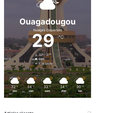
Ouagadougou
Nuages Dispersés
29
℃
32º - 27º
59%
1.38 km/h
32
34
33
34
30
℃
℃
℃
℃
℃
jeu
ven
sam
dim
lun