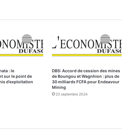
a
C
o
v
i
d
-
1
9
:
d
e
ata : le
DBS: Accord de cession des mines
s
 sur le point de
de Boungou et Wagnhion : plus de
m
mis d’exploitation
30 milliards FCFA pour Endeavour
é
Mining
d
23 septembre 2024
i
c
a
m
e
n