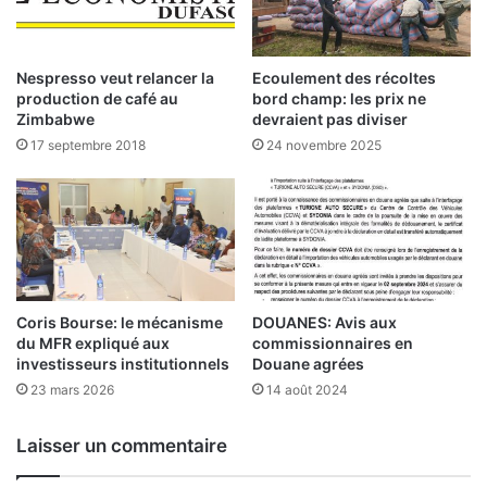
e
n
t
Nespresso veut relancer la
Ecoulement des récoltes
g
production de café au
bord champ: les prix ne
o
Zimbabwe
devraient pas diviser
u
17 septembre 2018
24 novembre 2025
v
e
r
n
e
m
e
n
Coris Bourse: le mécanisme
DOUANES: Avis aux
t
du MFR expliqué aux
commissionnaires en
investisseurs institutionnels
Douane agrées
a
l
23 mars 2026
14 août 2024
r
e
Laisser un commentaire
s
p