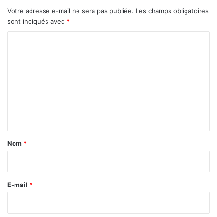
e
Votre adresse e-mail ne sera pas publiée.
Les champs obligatoires
c
sont indiqués avec
*
t
é
C
o
»
,
m
s
m
e
e
l
o
n
n
t
l
e
a
Nom
*
p
i
r
é
r
s
e
E-mail
*
i
*
d
e