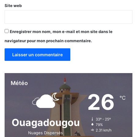
n
Site web
t
d
u
F
Enregistrer mon nom, mon e-mail et mon site dans le
a
s
navigateur pour mon prochain commentaire.
o
Météo
26
℃
Ouagadougou
33º - 25º
79%
2.31 km/h
Nuages Dispersés