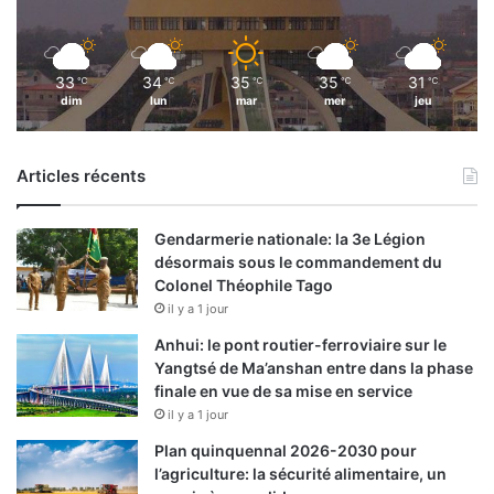
33
34
35
35
31
℃
℃
℃
℃
℃
dim
lun
mar
mer
jeu
Articles récents
Gendarmerie nationale: la 3e Légion
désormais sous le commandement du
Colonel Théophile Tago
il y a 1 jour
Anhui: le pont routier-ferroviaire sur le
Yangtsé de Ma’anshan entre dans la phase
finale en vue de sa mise en service
il y a 1 jour
Plan quinquennal 2026-2030 pour
l’agriculture: la sécurité alimentaire, un