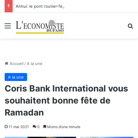
Anhui: le pont routier-ferroviaire sur le Yangtsé de Ma’anshan entre dans la phase finale en vue de sa mise en service
Menu
R
Accueil
/
A la une
A la une
Coris Bank International vous
souhaitent bonne fête de
Ramadan
11 mai 2021
0
Moins d’une minute