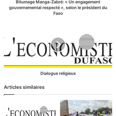
a
Bitumage Manga-Zabré: « Un engagement
n
gouvernemental respecté », selon le président du
g
Faso
a
-
D
Z
i
a
a
b
l
r
o
é
g
:
u
«
e
r
U
e
Dialogue religieux
n
l
e
i
Articles similaires
n
g
g
i
a
e
g
u
e
x
m