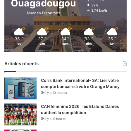
Ouagadougou
39%
3.74 km/h
Nuages Dispersés
35
37
34
33
35
℃
℃
℃
℃
℃
jeu
ven
sam
dim
lun
Articles récents
Coris Bank International- SA: Lier votre
compte bancaire à votre Orange Money
il y a 10 heures
CAN féminine 2026 : les Etalons Dames
quittent la compétition
il y a 11 heures