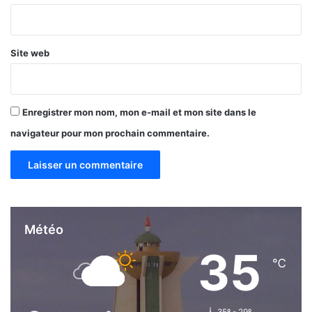
t
*
c
o
n
Site web
s
o
m
m
Enregistrer mon nom, mon e-mail et mon site dans le
é
navigateur pour mon prochain commentaire.
l
e
p
l
u
s
e
Météo
n
35
2
℃
0
2
0
35º - 29º