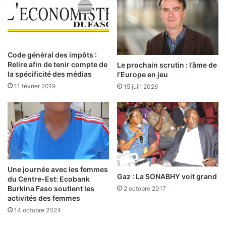
n
t
s
é
l
l
’
é
e
p
Code général des impôts :
s
h
Relire afin de tenir compte de
Le prochain scrutin : l’âme de
p
o
la spécificité des médias
l’Europe en jeu
a
n
11 février 2019
15 juin 2026
c
e
e
:
U
l
E
e
M
s
O
m
A
i
:
n
Une journée avec les femmes
Gaz : La SONABHY voit grand
l
i
du Centre-Est: Ecobank
a
Burkina Faso soutient les
s
2 octobre 2017
activités des femmes
B
t
C
è
14 octobre 2024
E
r