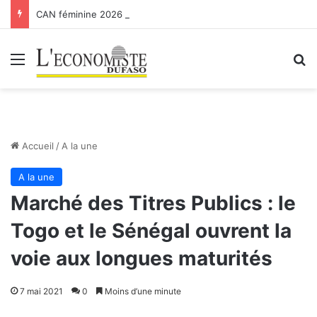
CAN féminine 2026 : les Etalons Dames quittent la compétition
Menu
R
Accueil
/
A la une
A la une
Marché des Titres Publics : le
Togo et le Sénégal ouvrent la
voie aux longues maturités
7 mai 2021
0
Moins d’une minute