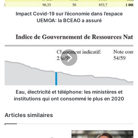
o
v
i
Impact Covid-19 sur l’économie dans l’espace
d
UEMOA: la BCEAO a assuré
-
1
E
9
a
s
u
u
,
r
é
l
l
’
e
é
c
c
t
o
r
Eau, électricité et téléphone: les ministères et
n
i
institutions qui ont consommé le plus en 2020
o
c
m
i
Articles similaires
i
t
e
é
d
e
a
t