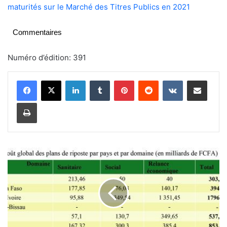
maturités sur le Marché des Titres Publics en 2021
Commentaires
Numéro d’édition: 391
Linkedin
Tumblr
Pinterest
Reddit
VKontakte
Partager par email
Imprimer
I
m
p
a
c
t
C