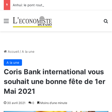
Anhui: le pont routier-ferroviaire sur le Yangtsé de Ma’anshan entre dans la phase finale en vue de sa mise en service
Menu
R
Accueil
/
A la une
A la une
Coris Bank international vous
souhait une bonne fête de 1er
Mai 2021
30 avril 2021
0
Moins d’une minute