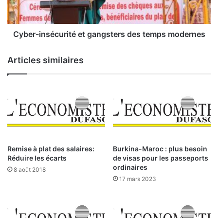
a
i
l
n
e
s
s
é
Cyber-insécurité et gangsters des temps modernes
r
c
é
u
Articles similaires
s
r
i
i
l
t
i
é
e
e
n
t
t
g
e
a
s
n
Remise à plat des salaires:
Burkina-Maroc : plus besoin
g
Réduire les écarts
de visas pour les passeports
s
ordinaires
8 août 2018
t
17 mars 2023
e
r
s
d