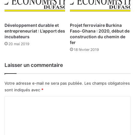
e
s
t
e
Développement durable et
Projet ferroviaire Burkina
entrepreneuriat : L’apport des
Faso-Ghana : 2020, début de
m
incubateurs
construction du chemin de
p
fer
s
20 mai 2019
18 février 2019
m
o
d
Laisser un commentaire
e
r
n
Votre adresse e-mail ne sera pas publiée.
Les champs obligatoires
e
sont indiqués avec
*
s
C
o
m
m