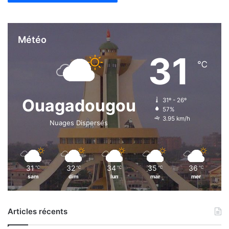
Météo
31
℃
Ouagadougou
31º - 26º
57%
3.95 km/h
Nuages Dispersés
31
32
34
35
36
℃
℃
℃
℃
℃
sam
dim
lun
mar
mer
Articles récents