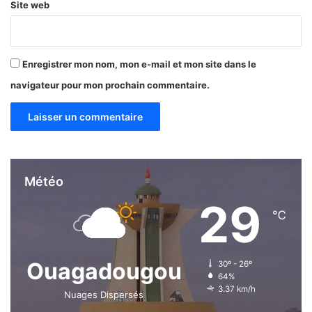
Site web
n
d
e
Enregistrer mon nom, mon e-mail et mon site dans le
navigateur pour mon prochain commentaire.
Météo
29
℃
Ouagadougou
30º - 26º
64%
3.37 km/h
Nuages Dispersés