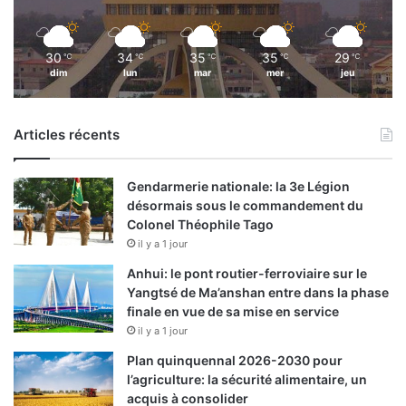
30
34
35
35
29
℃
℃
℃
℃
℃
dim
lun
mar
mer
jeu
Articles récents
Gendarmerie nationale: la 3e Légion
désormais sous le commandement du
Colonel Théophile Tago
il y a 1 jour
Anhui: le pont routier-ferroviaire sur le
Yangtsé de Ma’anshan entre dans la phase
finale en vue de sa mise en service
il y a 1 jour
Plan quinquennal 2026-2030 pour
l’agriculture: la sécurité alimentaire, un
acquis à consolider