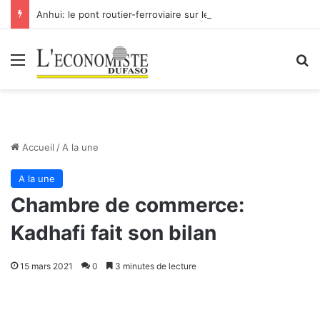
Anhui: le pont routier-ferroviaire sur le Yangtsé de Ma’anshan entre dans la phase finale en vue de sa mise en service
Menu
R
Accueil
/
A la une
A la une
Chambre de commerce:
Kadhafi fait son bilan
15 mars 2021
0
3 minutes de lecture