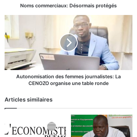
r
Noms commerciaux: Désormais protégés
c
i
A
a
u
u
t
x
o
:
n
D
o
é
m
s
i
o
s
r
a
Autonomisation des femmes journalistes: La
m
t
CENOZO organise une table ronde
a
i
i
o
Articles similaires
s
n
p
d
r
e
o
s
t
f
é
e