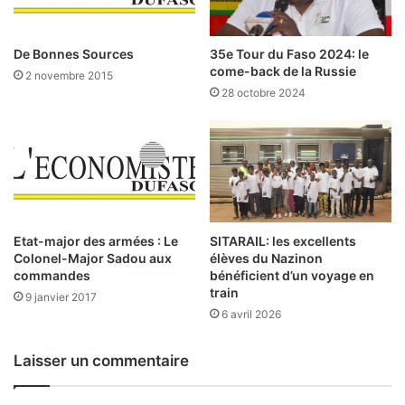
g
m
é
m
s
e
35e Tour du Faso 2024: le
De Bonnes Sources
s
come-back de la Russie
2 novembre 2015
j
28 octobre 2024
o
u
r
n
a
l
i
s
Etat-major des armées : Le
SITARAIL: les excellents
t
Colonel-Major Sadou aux
élèves du Nazinon
commandes
bénéficient d’un voyage en
e
train
s
9 janvier 2017
:
6 avril 2026
L
a
Laisser un commentaire
C
E