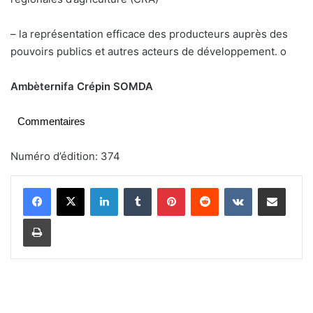
– la représentation efficace des producteurs auprès des
pouvoirs publics et autres acteurs de développement.
o
Ambèternifa Crépin SOMDA
Commentaires
Numéro d’édition: 374
Linkedin
Tumblr
Pinterest
Reddit
VKontakte
Partager par email
Imprimer
M
o