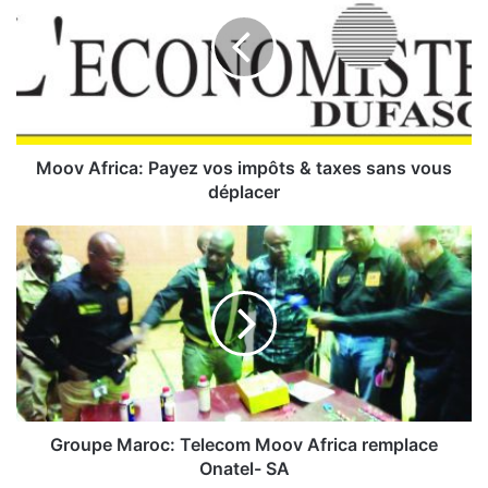
o
v
A
f
r
i
c
a
Moov Africa: Payez vos impôts & taxes sans vous
:
déplacer
P
a
G
y
r
e
o
z
u
v
p
o
e
s
M
i
a
m
r
p
o
Groupe Maroc: Telecom Moov Africa remplace
ô
c
Onatel- SA
t
: