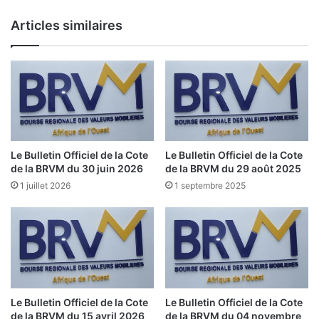
s
T
Articles similaires
&
e
t
l
a
e
x
c
e
o
s
m
s
M
a
o
n
o
Le Bulletin Officiel de la Cote
Le Bulletin Officiel de la Cote
s
v
de la BRVM du 30 juin 2026
de la BRVM du 29 août 2025
v
A
1 juillet 2026
1 septembre 2025
o
f
u
r
s
i
d
c
é
a
p
r
l
e
a
m
Le Bulletin Officiel de la Cote
Le Bulletin Officiel de la Cote
c
p
de la BRVM du 15 avril 2026
de la BRVM du 04 novembre