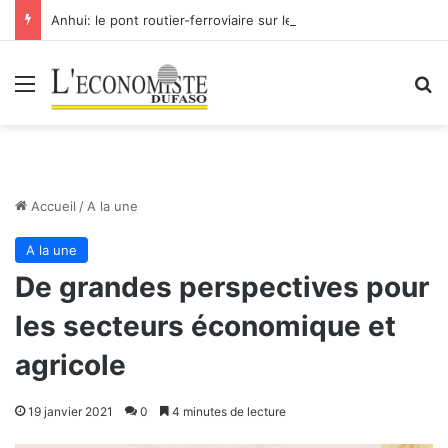
Anhui: le pont routier-ferroviaire sur le Yangtsé de Ma’anshan entre dans la phase finale en vue de sa mise en service
Menu
R
Accueil
/
A la une
A la une
De grandes perspectives pour
les secteurs économique et
agricole
19 janvier 2021
0
4 minutes de lecture