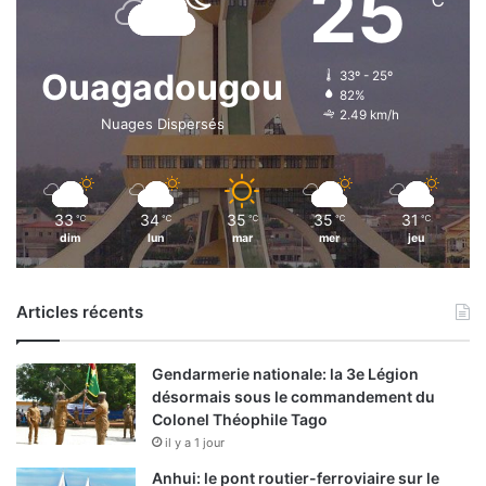
25
Ouagadougou
33º - 25º
82%
2.49 km/h
Nuages Dispersés
33
34
35
35
31
℃
℃
℃
℃
℃
dim
lun
mar
mer
jeu
Articles récents
Gendarmerie nationale: la 3e Légion
désormais sous le commandement du
Colonel Théophile Tago
il y a 1 jour
Anhui: le pont routier-ferroviaire sur le