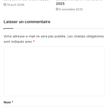
e
2025
l
16 avril 2026
r
a
5 novembre 2025
c
e
Laisser un commentaire
O
n
a
Votre adresse e-mail ne sera pas publiée.
Les champs obligatoires
t
sont indiqués avec
*
e
l
C
-
o
S
A
m
m
e
n
t
a
Nom
*
i