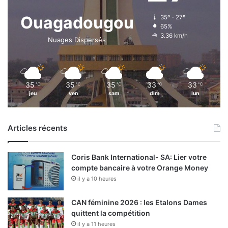
Ouagadougou
35º - 27º
65%
3.36 km/h
Nuages Dispersés
35
35
35
33
33
℃
℃
℃
℃
℃
jeu
ven
sam
dim
lun
Articles récents
Coris Bank International- SA: Lier votre
compte bancaire à votre Orange Money
il y a 10 heures
CAN féminine 2026 : les Etalons Dames
quittent la compétition
il y a 11 heures