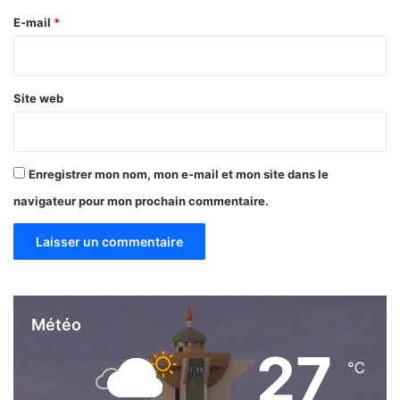
u
e
E-mail
*
N
*
i
g
e
Site web
r
Enregistrer mon nom, mon e-mail et mon site dans le
navigateur pour mon prochain commentaire.
Météo
27
℃