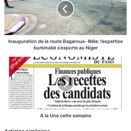
u
g
u
r
a
t
i
Inauguration de la route Bagaroua- Illéla: l’expertise
o
burkinabè s’exporte au Niger
n
d
A
e
l
l
a
a
U
r
n
o
e
u
c
t
e
e
t
B
t
A la Une cette semaine
a
e
g
s