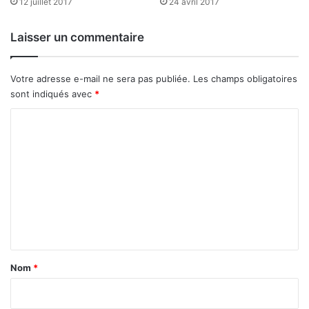
12 juillet 2017
24 avril 2017
s
e
Laisser un commentaire
b
u
r
Votre adresse e-mail ne sera pas publiée.
Les champs obligatoires
k
sont indiqués avec
*
i
n
C
a
o
b
è
m
s
m
’
e
e
x
n
p
t
o
r
a
Nom
*
t
i
e
a
r