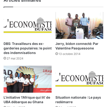
Articles similaires
a
e
r
m
o
a
u
i
a
n
-
e
I
l
l
DBS: Travailleurs des ex-
Jerry, bidon connecté: Par
é
garderies populaires: le point
Valentine Pasquesoone
l
des indemnisations
13 octobre 2014
a
27 mai 2024
:
l
’
e
x
p
e
r
L’initiative ‘l’Afrique qui lit’ de
Situation nationale : Le pays
t
UBA débarque au Ghana
redémarre
i