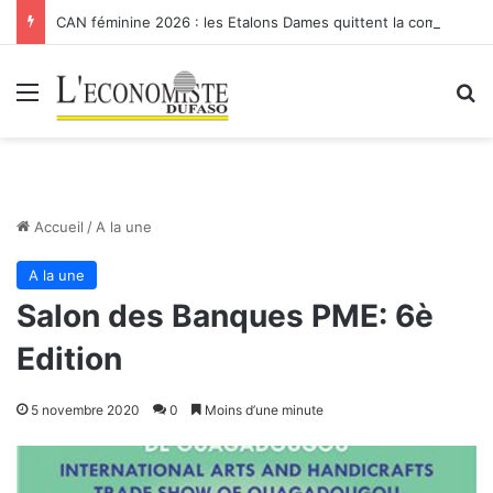
CAN féminine 2026 : les Etalons Dames quittent la compétition
Menu
R
Accueil
/
A la une
A la une
Salon des Banques PME: 6è
Edition
5 novembre 2020
0
Moins d’une minute