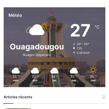
Météo
27
℃
Ouagadougou
33º - 24º
72%
5.29 km/h
Nuages Dispersés
33
32
34
32
35
℃
℃
℃
℃
℃
sam
dim
lun
mar
mer
Articles récents