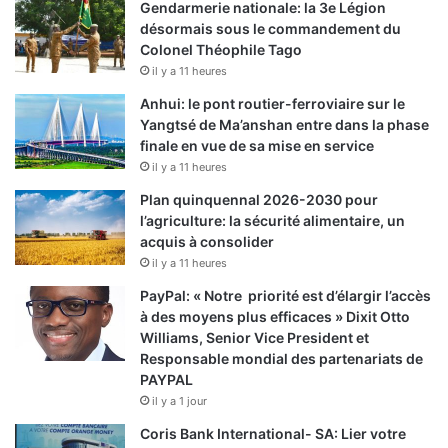
Gendarmerie nationale: la 3e Légion
désormais sous le commandement du
Colonel Théophile Tago
il y a 11 heures
Anhui: le pont routier-ferroviaire sur le
Yangtsé de Ma’anshan entre dans la phase
finale en vue de sa mise en service
il y a 11 heures
Plan quinquennal 2026-2030 pour
l’agriculture: la sécurité alimentaire, un
acquis à consolider
il y a 11 heures
PayPal: « Notre priorité est d’élargir l’accès
à des moyens plus efficaces » Dixit Otto
Williams, Senior Vice President et
Responsable mondial des partenariats de
PAYPAL
il y a 1 jour
Coris Bank International- SA: Lier votre