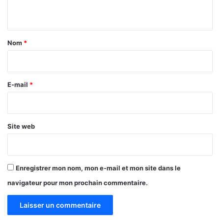
d
e
n
i
a
a
t
u
s
x
a
Nom
*
a
i
b
u
r
s
e
E-mail
*
*
Site web
Enregistrer mon nom, mon e-mail et mon site dans le
navigateur pour mon prochain commentaire.