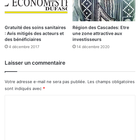
t
i
u
t
t
i
i
q
Gratuité des soins sanitaires
Région des Cascades: Etre
o
u
: Avis mitigés des acteurs et
une zone attractive aux
n
e
des bénéficiaires
investisseurs
n
s
4 décembre 2017
14 décembre 2020
e
:
l
L
Laisser un commentaire
s
a
’
p
o
o
Votre adresse e-mail ne sera pas publiée.
Les champs obligatoires
u
r
sont indiqués avec
*
v
t
r
e
C
e
o
o
a
u
u
v
m
x
e
m
m
r
é
t
e