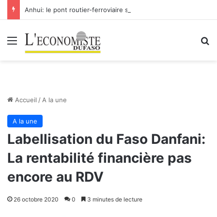
Anhui: le pont routier-ferroviaire sur le Yangtsé de Ma’anshan entre dans la phase finale en vue de sa mise en service
Menu
R
Accueil
/
A la une
A la une
Labellisation du Faso Danfani:
La rentabilité financière pas
encore au RDV
26 octobre 2020
0
3 minutes de lecture