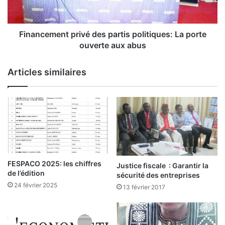
o
e
n
m
2
e
0
n
Financement privé des partis politiques: La porte
2
t
ouverte aux abus
0
p
:
r
Articles similaires
L
i
e
v
C
é
o
d
n
e
s
s
e
p
i
a
l
r
FESPACO 2025: les chiffres
Justice fiscale : Garantir la
c
t
de l’édition
sécurité des entreprises
o
i
24 février 2025
13 février 2017
n
s
s
p
t
o
i
l