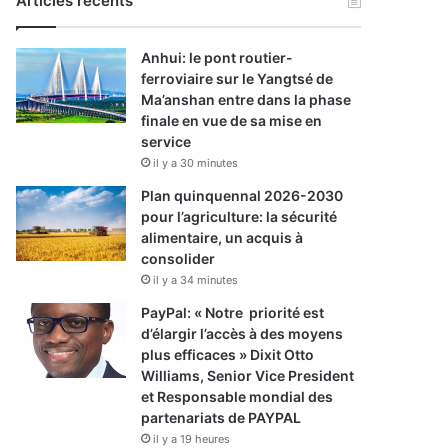
Articles récents
Anhui: le pont routier-
ferroviaire sur le Yangtsé de
Ma’anshan entre dans la phase
finale en vue de sa mise en
service
il y a 30 minutes
Plan quinquennal 2026-2030
pour l’agriculture: la sécurité
alimentaire, un acquis à
consolider
il y a 34 minutes
PayPal: « Notre priorité est
d’élargir l’accès à des moyens
plus efficaces » Dixit Otto
Williams, Senior Vice President
et Responsable mondial des
partenariats de PAYPAL
il y a 19 heures