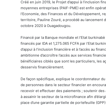
C
réé en juin 2019, le Projet d’appui à l’inclusion fi
moyennes entreprises (PAIF-PME) est enfin opératio
l’Economie, des Finances et du Développement, re
territoire, Pauline Zouré, a procédé au lancement des
octobre 2020 à Ouagadougou.
Financé par la Banque mondiale et l’Etat burkinabè
financés par IDA et 1,275.065 FCFA par l’Etat burki
d’appui à l’inclusion financière et à l’accès au fi
ambitionne d’accroître l’accès aux services financier
bénéficiaires ciblés que sont les particuliers, les
desservis financièrement.
De façon spécifique, explique le coordonnateur du p
de personnes dans le secteur financier en encourag
recevoir et effectuer des paiements ; soutenir des a
à assainir le secteur de la microfinance afin d’élarg
place d’une garantie partielle de portefeuille (GP