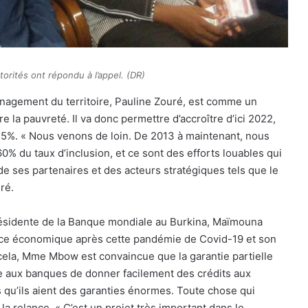
orités ont répondu à l’appel. (DR)
énagement du territoire, Pauline Zouré, est comme un
la pauvreté. Il va donc permettre d’accroître d’ici 2022,
e 75%. « Nous venons de loin. De 2013 à maintenant, nous
du taux d’inclusion, et ce sont des efforts louables qui
 ses partenaires et des acteurs stratégiques tels que le
ré.
 résidente de la Banque mondiale au Burkina, Maïmouna
lance économique après cette pandémie de Covid-19 et son
cela, Mme Mbow est convaincue que la garantie partielle
e aux banques de donner facilement des crédits aux
qu’ils aient des garanties énormes. Toute chose qui
 la relance. « C’est un projet très important dans le