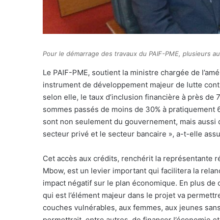
Pour le démarrage des travaux du PAIF-PME, plusieurs aut
Le PAIF-PME, soutient la ministre chargée de l’am
instrument de développement majeur de lutte contre 
selon elle, le taux d’inclusion financière à près d
sommes passés de moins de 30% à pratiquement 60% 
sont non seulement du gouvernement, mais aussi de
secteur privé et le secteur bancaire », a-t-elle assu
Cet accès aux crédits, renchérit la représentante
Mbow, est un levier important qui facilitera la re
impact négatif sur le plan économique. En plus de 
qui est l’élément majeur dans le projet
va permettr
couches vulnérables, aux femmes, aux jeunes sans 
permettrait, entre autres, de financer l’économie et