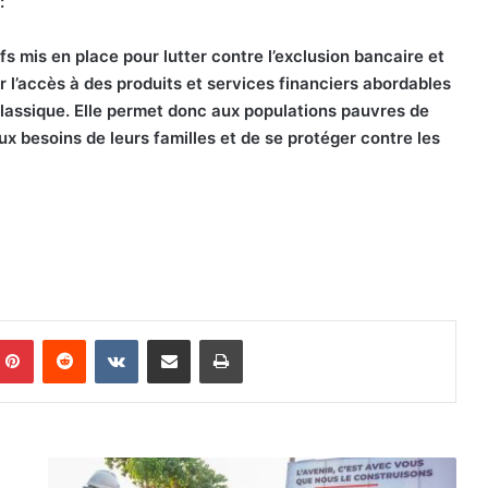
:
ifs mis en place pour lutter contre l’exclusion bancaire et
ir l’accès à des produits et services financiers abordables
classique. Elle permet donc aux populations pauvres de
aux besoins de leurs familles et de se protéger contre les
Pinterest
Reddit
VKontakte
Partager par email
Imprimer
S