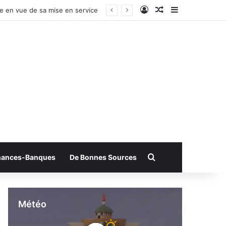
Connexion
Article Aléatoire
Sidebar (bar
olider
Rechercher
nances-Banques
De Bonnes Sources
Météo