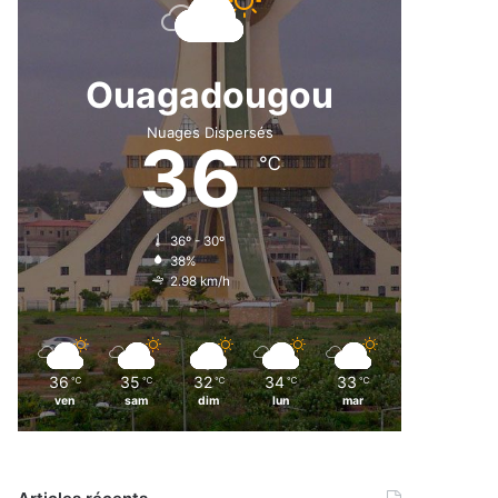
Ouagadougou
Nuages Dispersés
36
℃
36º - 30º
38%
2.98 km/h
36
35
32
34
33
℃
℃
℃
℃
℃
ven
sam
dim
lun
mar