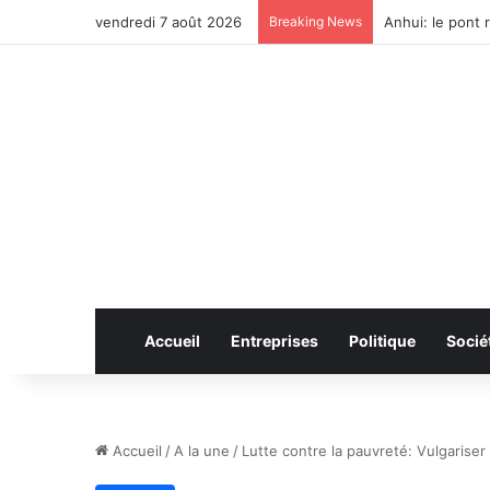
vendredi 7 août 2026
Breaking News
Plan quinquenna
Accueil
Entreprises
Politique
Socié
Accueil
/
A la une
/
Lutte contre la pauvreté: Vulgariser 