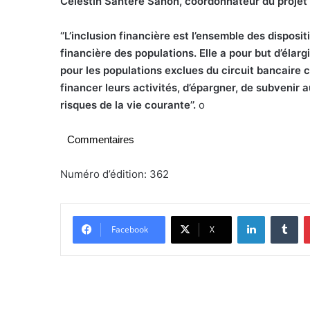
Célestin Santéré Sanon, coordonnateur du projet 
‘’L’inclusion financière est l’ensemble des disposit
financière des populations. Elle a pour but d’élarg
pour les populations exclues du circuit bancaire 
financer leurs activités, d’épargner, de subvenir 
risques de la vie courante’’.
o
Commentaires
Numéro d’édition: 362
Linkedin
Tumblr
Facebook
X
Q