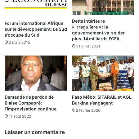
i
d
n
u
f
i
r
t
Dette intérieure
Forum international Afrique
a
« irrégulière » : le
s
sur le développement: Le Sud
gouvernement va solder
s
l
s’occupe du Sud
plus 14 milliards FCFA
t
o
3 mars 2015
r
31 juillet 2021
c
u
a
c
u
t
x
u
:
r
L
e
’
m
U
Demande de pardon de
Faso Mêbo: SITARAIL et AGL-
a
E
Blaise Compaoré:
Burkina s’engagent
r
M
l’improvisation continue
2 février 2026
c
O
11 août 2022
h
A
a
e
n
Laisser un commentaire
n
d
f