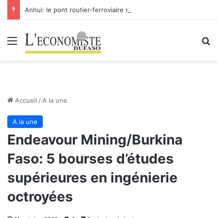
Anhui: le pont routier-ferroviaire sur le Yangtsé de Ma’anshan entre dans la phase finale en vue de sa mise en service
Menu
R
Accueil
/
A la une
A la une
Endeavour Mining/Burkina
Faso: 5 bourses d’études
supérieures en ingénierie
octroyées