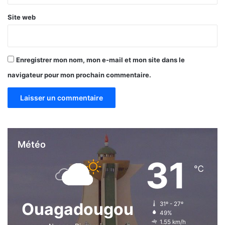
e
Site web
Enregistrer mon nom, mon e-mail et mon site dans le
navigateur pour mon prochain commentaire.
Météo
31
℃
Ouagadougou
31º - 27º
49%
1.55 km/h