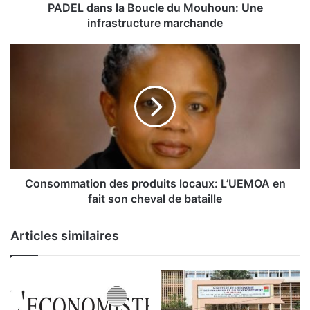
l
PADEL dans la Boucle du Mouhoun: Une
a
infrastructure marchande
B
o
C
u
o
c
n
l
s
e
o
d
m
u
m
M
a
o
t
u
i
Consommation des produits locaux: L’UEMOA en
h
o
fait son cheval de bataille
o
n
u
d
Articles similaires
n
e
:
s
U
p
n
r
e
o