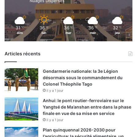
Nuages Dispersés
31
36
36
36
32
℃
℃
℃
℃
℃
dim
lun
mar
mer
jeu
Articles récents
Gendarmerie nationale: la 3e Légion
désormais sous le commandement du
Colonel Théophile Tago
il y a 1 jour
Anhui: le pont routier-ferroviaire sur le
Yangtsé de Ma’anshan entre dans la phase
finale en vue de sa mise en service
il y a 1 jour
Plan quinquennal 2026-2030 pour
l’agriculture: la sécurité alimentaire, un