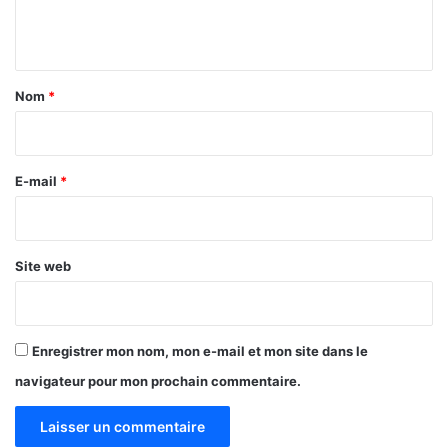
s
c
n
a
t
l
e
a
Nom
*
i
r
e
E-mail
*
*
Site web
Enregistrer mon nom, mon e-mail et mon site dans le
navigateur pour mon prochain commentaire.