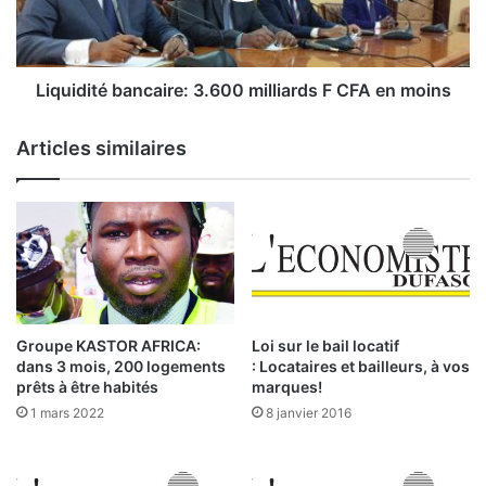
e
i
s
t
:
é
C
b
Liquidité bancaire: 3.600 milliards F CFA en moins
e
a
s
n
Articles similaires
p
c
r
a
a
i
t
r
i
e
q
:
u
3
e
.
s
6
Groupe KASTOR AFRICA:
Loi sur le bail locatif
q
0
dans 3 mois, 200 logements
: Locataires et bailleurs, à vos
u
0
prêts à être habités
marques!
i
m
1 mars 2022
8 janvier 2016
e
i
n
l
c
l