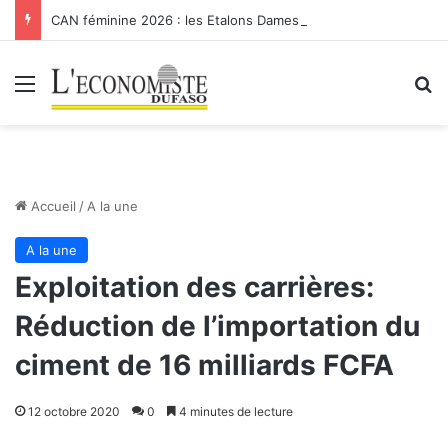
CAN féminine 2026 : les Etalons Dames quittent la compétition
Menu
R
Accueil
/
A la une
A la une
Exploitation des carrières:
Réduction de l’importation du
ciment de 16 milliards FCFA
12 octobre 2020
0
4 minutes de lecture