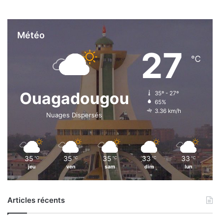
Météo
27
℃
Ouagadougou
35º - 27º
65%
3.36 km/h
Nuages Dispersés
35
35
35
33
33
℃
℃
℃
℃
℃
jeu
ven
sam
dim
lun
Articles récents