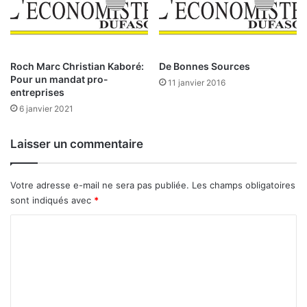
o
i
u
a
r
r
a
d
g
s
Roch Marc Christian Kaboré:
De Bonnes Sources
e
Pour un mandat pro-
F
11 janvier 2016
entreprises
n
C
t
F
6 janvier 2021
l
A
’
e
Laisser un commentaire
i
n
n
m
j
o
Votre adresse e-mail ne sera pas publiée.
Les champs obligatoires
u
i
sont indiqués avec
*
s
n
t
s
C
i
o
c
e
m
f
m
i
e