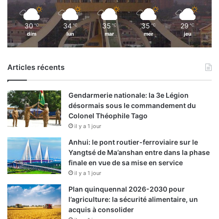
30
34
35
35
29
℃
℃
℃
℃
℃
dim
lun
mar
mer
jeu
Articles récents
Gendarmerie nationale: la 3e Légion
désormais sous le commandement du
Colonel Théophile Tago
il y a 1 jour
Anhui: le pont routier-ferroviaire sur le
Yangtsé de Ma’anshan entre dans la phase
finale en vue de sa mise en service
il y a 1 jour
Plan quinquennal 2026-2030 pour
l’agriculture: la sécurité alimentaire, un
acquis à consolider