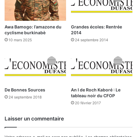
n
k
e
i
u
n
r
a
Awa Bamogo: l’amazone du
Grandes écoles: Rentrée
o
F
cyclisme burkinabè
2014
p
a
10 mars 2025
24 septembre 2014
é
s
e
o
n
:
n
U
e
n
m
e
e
a
t
g
De Bonnes Sources
An I de Roch Kaboré : Le
4
e
tableau noir du CFOP
24 septembre 2018
0
n
20 février 2017
0
c
m
e
Laisser un commentaire
i
p
l
r
l
e