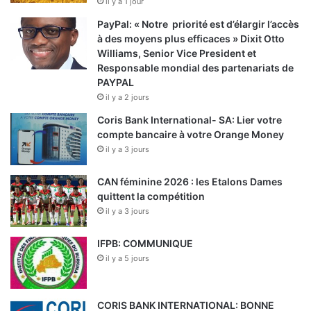
il y a 1 jour
PayPal: « Notre priorité est d’élargir l’accès
à des moyens plus efficaces » Dixit Otto
Williams, Senior Vice President et
Responsable mondial des partenariats de
PAYPAL
il y a 2 jours
Coris Bank International- SA: Lier votre
compte bancaire à votre Orange Money
il y a 3 jours
CAN féminine 2026 : les Etalons Dames
quittent la compétition
il y a 3 jours
IFPB: COMMUNIQUE
il y a 5 jours
CORIS BANK INTERNATIONAL: BONNE