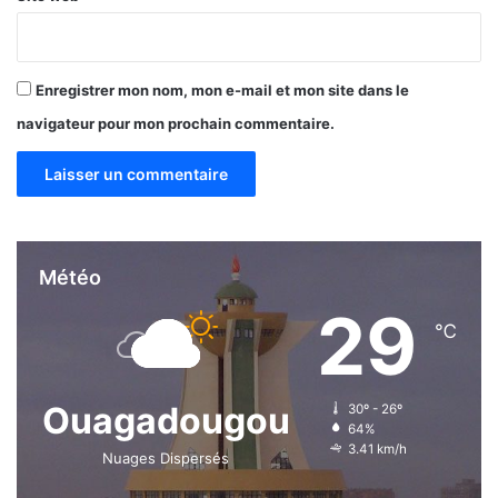
u
r
é
e
Enregistrer mon nom, mon e-mail et mon site dans le
navigateur pour mon prochain commentaire.
Météo
29
℃
Ouagadougou
30º - 26º
64%
3.41 km/h
Nuages Dispersés