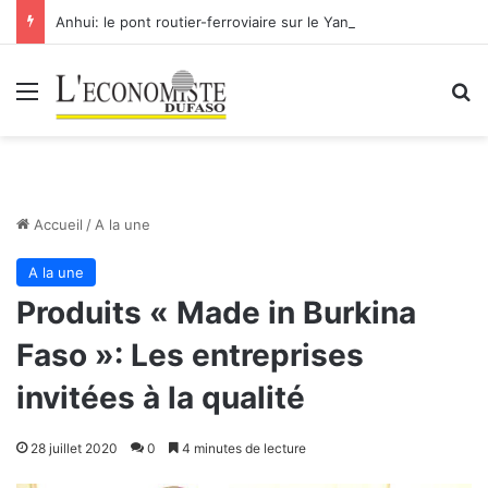
Anhui: le pont routier-ferroviaire sur le Yangtsé de Ma’anshan entre dans la phase finale en vue de sa mise en service
Menu
R
Accueil
/
A la une
A la une
Produits « Made in Burkina
Faso »: Les entreprises
invitées à la qualité
28 juillet 2020
0
4 minutes de lecture