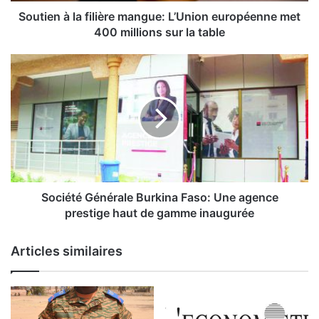
l
a
Soutien à la filière mangue: L’Union européenne met
f
400 millions sur la table
i
l
S
i
o
è
c
r
i
e
é
m
t
a
é
n
G
g
é
u
n
Société Générale Burkina Faso: Une agence
e
é
prestige haut de gamme inaugurée
:
r
L
a
Articles similaires
’
l
U
e
n
B
i
u
o
r