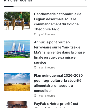
Articles récents
Gendarmerie nationale: la 3e
Légion désormais sous le
commandement du Colonel
Théophile Tago
il y a 11 heures
Anhui: le pont routier-
ferroviaire sur le Yangtsé de
Ma’anshan entre dans la phase
finale en vue de sa mise en
service
il y a 11 heures
Plan quinquennal 2026-2030
pour l’agriculture: la sécurité
alimentaire, un acquis à
consolider
il y a 11 heures
PayPal: « Notre priorité est