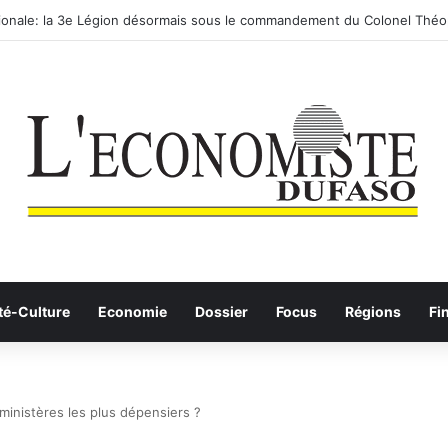
utier-ferroviaire sur le Yangtsé de Ma’anshan entre dans la phase final
té-Culture
Economie
Dossier
Focus
Régions
Fi
s ministères les plus dépensiers ?