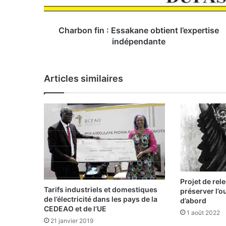
f
i
n
Charbon fin : Essakane obtient l’expertise
:
indépendante
E
s
s
Articles similaires
a
k
a
n
e
o
b
t
i
e
Projet de rel
n
Tarifs industriels et domestiques
préserver l’o
t
de l’électricité dans les pays de la
d’abord
CEDEAO et de l’UE
l
1 août 2022
’
21 janvier 2019