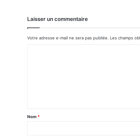
e
x
p
Laisser un commentaire
e
r
t
Votre adresse e-mail ne sera pas publiée.
Les champs obl
i
s
C
e
o
i
m
n
d
m
é
e
p
e
n
n
t
d
a
a
Nom
*
n
i
t
r
e