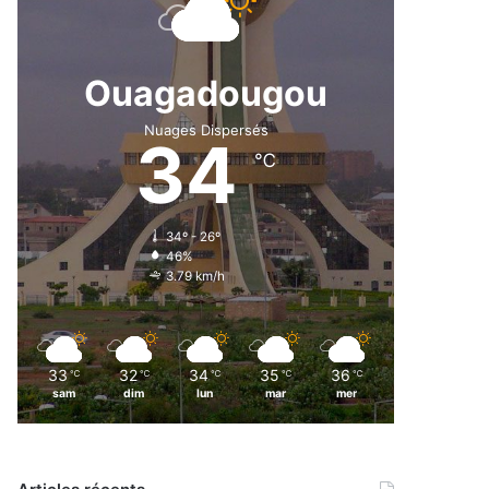
Ouagadougou
Nuages Dispersés
34
℃
34º - 26º
46%
3.79 km/h
33
32
34
35
36
℃
℃
℃
℃
℃
sam
dim
lun
mar
mer