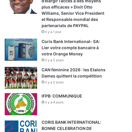
d’élargir l’accès à des moyens
plus efficaces » Dixit Otto
Williams, Senior Vice President
et Responsable mondial des
partenariats de PAYPAL
il y a 1 jour
Coris Bank International- SA:
Lier votre compte bancaire à
votre Orange Money
il y a 2 jours
CAN féminine 2026 : les Etalons
Dames quittent la compétition
il y a 2 jours
IFPB: COMMUNIQUE
il y a 4 jours
CORIS BANK INTERNATIONAL:
BONNE CELEBRATION DE