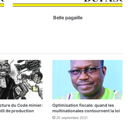
g
a
i
Belle pagaille
l
l
e
ecture du Code minier:
Optimisation fiscale: quand les
util de production
multinationales contournent la loi
20 septembre 2021