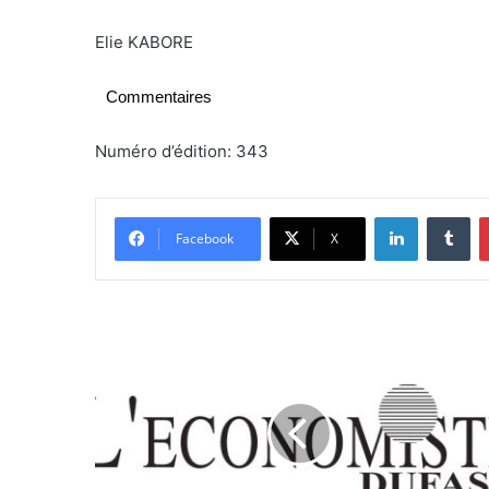
Elie KABORE
Commentaires
Numéro d’édition: 343
Linkedin
Tumblr
Facebook
X
C
h
a
r
b
o
n