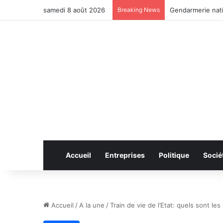
samedi 8 août 2026
Breaking News
Anhui: le pont ro
Accueil
Entreprises
Politique
Socié
Accueil
/
A la une
/
Train de vie de l’Etat: quels sont le