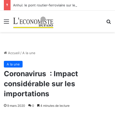
Anhui: le pont routier-ferroviaire sur le Yangtsé de Ma’anshan entre dans la phase finale en vue de sa mise en service
Menu
R
Accueil
/
A la une
A la une
Coronavirus : Impact
considérable sur les
importations
9 mars 2020
0
4 minutes de lecture