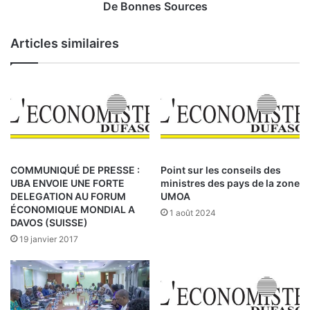
:
o
De Bonnes Sources
u
L
r
Articles similaires
e
c
j
e
o
s
u
r
n
a
l
i
COMMUNIQUÉ DE PRESSE :
Point sur les conseils des
s
UBA ENVOIE UNE FORTE
ministres des pays de la zone
t
DELEGATION AU FORUM
UMOA
e
ÉCONOMIQUE MONDIAL A
1 août 2024
I
DAVOS (SUISSE)
g
19 janvier 2017
n
a
c
e
S