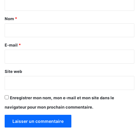
t
a
Nom
*
i
r
e
E-mail
*
*
Site web
Enregistrer mon nom, mon e-mail et mon site dans le
navigateur pour mon prochain commentaire.