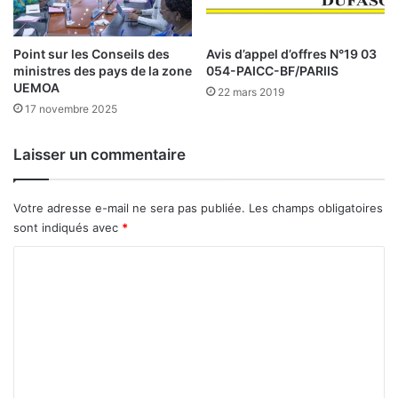
o
s
Point sur les Conseils des
Avis d’appel d’offres N°19 03
s
ministres des pays de la zone
054-PAICC-BF/PARIIS
o
UEMOA
u
22 mars 2019
17 novembre 2025
v
a
b
Laisser un commentaire
i
e
n
Votre adresse e-mail ne sera pas publiée.
Les champs obligatoires
!
sont indiqués avec
*
C
o
m
m
e
n