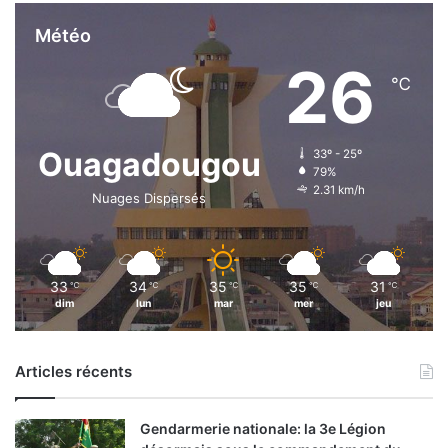
Météo
26
℃
Ouagadougou
33º - 25º
79%
2.31 km/h
Nuages Dispersés
33
34
35
35
31
℃
℃
℃
℃
℃
dim
lun
mar
mer
jeu
Articles récents
Gendarmerie nationale: la 3e Légion