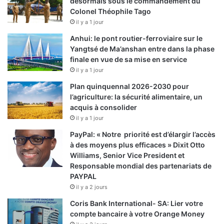
désormais sous le commandement du
Colonel Théophile Tago
il y a 1 jour
Anhui: le pont routier-ferroviaire sur le
Yangtsé de Ma’anshan entre dans la phase
finale en vue de sa mise en service
il y a 1 jour
Plan quinquennal 2026-2030 pour
l’agriculture: la sécurité alimentaire, un
acquis à consolider
il y a 1 jour
PayPal: « Notre priorité est d’élargir l’accès
à des moyens plus efficaces » Dixit Otto
Williams, Senior Vice President et
Responsable mondial des partenariats de
PAYPAL
il y a 2 jours
Coris Bank International- SA: Lier votre
compte bancaire à votre Orange Money