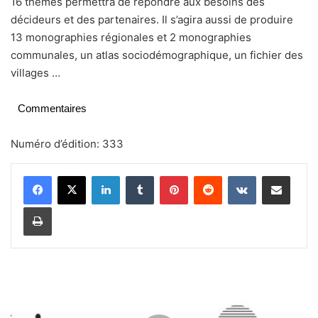
16 thèmes permettra de répondre aux besoins des
décideurs et des partenaires. Il s’agira aussi de produire
13 monographies régionales et 2 monographies
communales, un atlas sociodémographique, un fichier des
villages …
Commentaires
Numéro d’édition: 333
Linkedin
Tumblr
Pinterest
Reddit
VKontakte
Partager par email
Imprimer
D
é
c