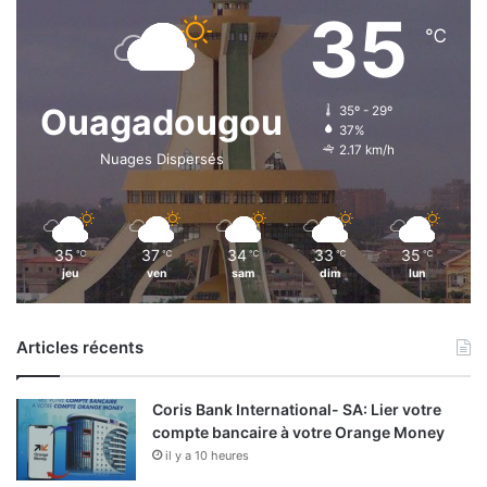
35
m
℃
a
n
a
Ouagadougou
35º - 29º
37%
2.17 km/h
Nuages Dispersés
35
37
34
33
35
℃
℃
℃
℃
℃
jeu
ven
sam
dim
lun
Articles récents
Coris Bank International- SA: Lier votre
compte bancaire à votre Orange Money
il y a 10 heures