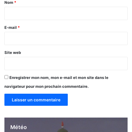
a
a
Nom
*
n
i
c
r
i
e
e
E-mail
*
r
*
–
P
a
Site web
r
:
L
é
Enregistrer mon nom, mon e-mail et mon site dans le
o
navigateur pour mon prochain commentaire.
n
c
e
N
d
i
k
Météo
u