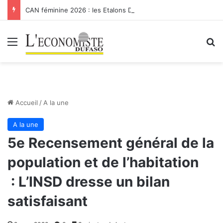
CAN féminine 2026 : les Etalons Dames quittent la compétition
Menu
R
Accueil
/
A la une
A la une
5e Recensement général de la
population et de l’habitation
: L’INSD dresse un bilan
satisfaisant