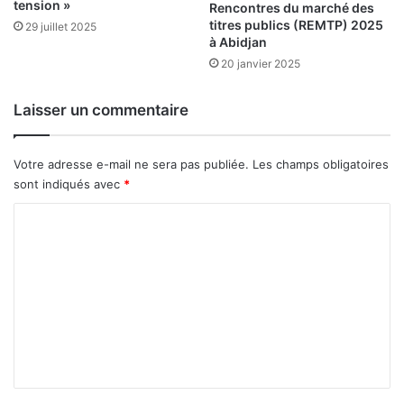
tension »
Rencontres du marché des
a
titres publics (REMTP) 2025
29 juillet 2025
g
à Abidjan
e
20 janvier 2025
r
c
o
Laisser un commentaire
n
t
r
Votre adresse e-mail ne sera pas publiée.
Les champs obligatoires
e
sont indiqués avec
*
l
C
e
s
o
e
m
c
r
m
e
e
t
n
f
i
t
n