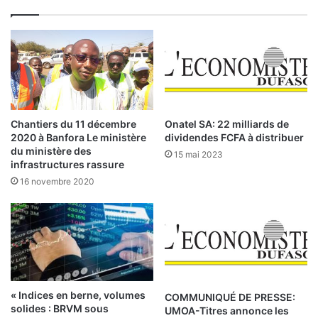
e
r
,
l
’
A
f
r
Chantiers du 11 décembre
Onatel SA: 22 milliards de
i
2020 à Banfora Le ministère
dividendes FCFA à distribuer
q
du ministère des
15 mai 2023
u
infrastructures rassure
e
16 novembre 2020
d
o
i
t
s
’
e
« Indices en berne, volumes
COMMUNIQUÉ DE PRESSE:
n
solides : BRVM sous
UMOA-Titres annonce les
g