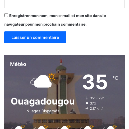
l
l
o
Enregistrer mon nom, mon e-mail et mon site dans le
,
navigateur pour mon prochain commentaire.
D
o
c
t
e
u
r
Météo
e
35
n
℃
f
i
n
a
Ouagadougou
35º - 29º
n
37%
2.17 km/h
c
Nuages Dispersés
e
s
p