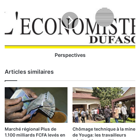
e
e
s
r
t
s
r
p
a
e
i
c
t
t
e
i
m
v
Perspectives
e
e
n
s
Articles similaires
t
s
e
t
l
e
s
s
a
Chômage technique à la mine
Marché régional Plus de
l
de Youga: les travailleurs
1.100 milliards FCFA levés en
a