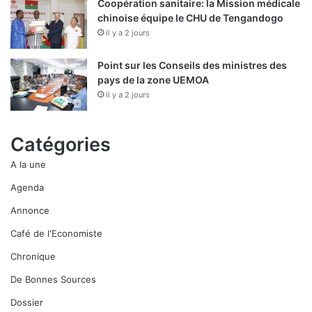
n
Coopération sanitaire: la Mission médicale
a
chinoise équipe le CHU de Tengandogo
t
il y a 2 jours
i
o
Point sur les Conseils des ministres des
n
pays de la zone UEMOA
a
il y a 2 jours
l
Catégories
A la une
Agenda
Annonce
Café de l'Economiste
Chronique
De Bonnes Sources
Dossier