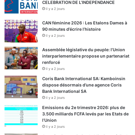
CELEBRATION DE L’INDEPENDANCE
n
il y a 2 jours
t
F
i
CAN féminine 2026 : Les Etalons Dames à
s
90 minutes d’écrire l’histoire
c
il y a 2 jours
C
o
Assemblée législative du peuple: l’Union
n
interparlementaire propose un partenariat
s
renforcé
u
il y a 2 jours
l
Coris Bank International SA: Kamboinsin
t
dispose désormais d’une agence Coris
i
Bank International SA
n
g
il y a 2 jours
I
Emissions du 2e trimestre 2026: plus de
n
3.500 milliards FCFA levés par les Etats de
t
l’Union
e
il y a 2 jours
r