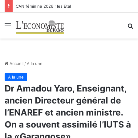
CAN féminine 2026 : les Etalons Dames quittent la compétition
Menu
R
Accueil
/
A la une
A la une
Dr Amadou Yaro, Enseignant,
ancien Directeur général de
l’ENAREF et ancien ministre.
On a souvent assimilé l’IUTS à
la «Garangose»