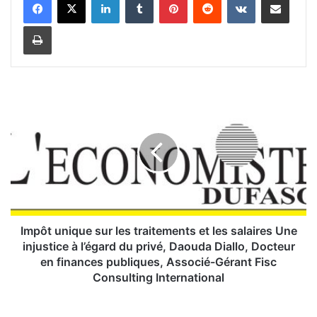
Imprimer
I
m
p
ô
t
u
n
i
q
u
Impôt unique sur les traitements et les salaires Une
e
injustice à l’égard du privé, Daouda Diallo, Docteur
s
en finances publiques, Associé-Gérant Fisc
u
Consulting International
r
l
P