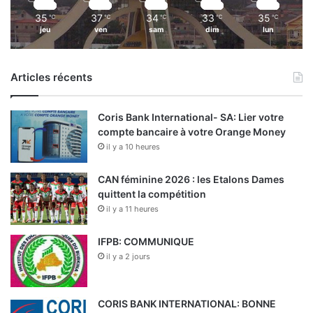
u
35
37
34
33
35
℃
℃
℃
℃
℃
b
jeu
ven
sam
dim
lun
l
i
q
Articles récents
u
e
s
Coris Bank International- SA: Lier votre
,
compte bancaire à votre Orange Money
A
il y a 10 heures
s
s
CAN féminine 2026 : les Etalons Dames
o
quittent la compétition
c
il y a 11 heures
i
é
IFPB: COMMUNIQUE
-
il y a 2 jours
G
é
r
CORIS BANK INTERNATIONAL: BONNE
a