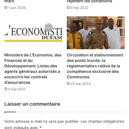
rejettent les conditions
mars
i
9 mai 2022
1 juin 2026
r
e
s
U
n
e
i
Ministère de L’Economie, des
Circulation et stationnement
n
Finances et du
des poids lourds: la
j
Développement: Listes des
règlementation relève de la
agents généraux autorisés a
compétence exclusive des
u
souscrire les contrats
Communes
s
d’assurances
t
22 mai 2023
5 mai 2021
i
c
e
Laisser un commentaire
à
l
’
Votre adresse e-mail ne sera pas publiée.
Les champs obligatoires
é
sont indiqués avec
*