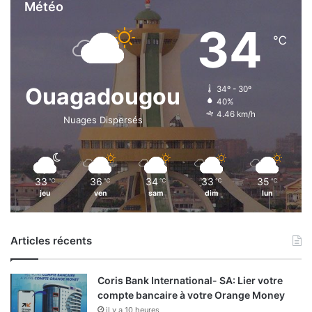
Météo
34
℃
Ouagadougou
34º - 30º
40%
4.46 km/h
Nuages Dispersés
33
36
34
33
35
℃
℃
℃
℃
℃
jeu
ven
sam
dim
lun
Articles récents
Coris Bank International- SA: Lier votre
compte bancaire à votre Orange Money
il y a 10 heures