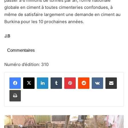
passer à 6 millions de tonnes par an, l’offre nationale
globale en ciment à toutes cimenteries confondues, à
même de satisfaire largement une demande en ciment au
Burkina pour les 10 prochaines années.
J.B
Commentaires
Numéro d’édition: 310
Linkedin
Tumblr
Pinterest
Reddit
VKontakte
Partager par email
Imprimer
I
n