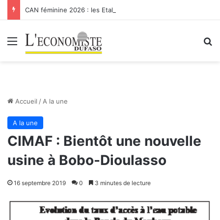
CAN féminine 2026 : les Etalons Dames quittent la compétition
Menu
R
Accueil
/
A la une
A la une
CIMAF : Bientôt une nouvelle
usine à Bobo-Dioulasso
16 septembre 2019
0
3 minutes de lecture