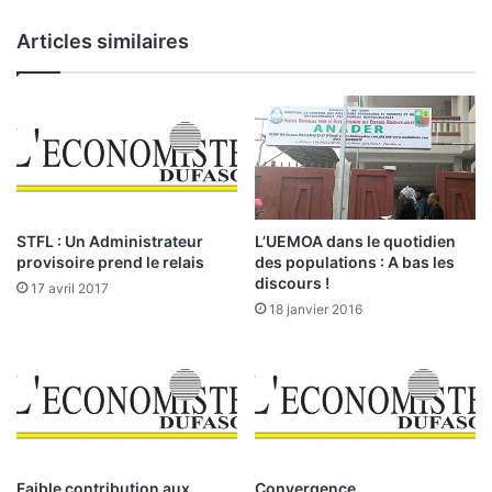
t
u
i
Articles similaires
r
o
s
n
r
d
é
u
c
c
l
o
a
n
m
c
e
o
L’UEMOA dans le quotidien
STFL : Un Administrateur
n
u
des populations : A bas les
provisoire prend le relais
t
r
discours !
17 avril 2017
l
s
18 janvier 2016
a
«
g
e
L
s
’
t
O
i
C
o
C
n
I
Faible contribution aux
Convergence