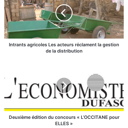
t
r
a
n
t
s
a
g
Intrants agricoles Les acteurs réclament la gestion
r
de la distribution
i
c
D
o
e
l
u
e
x
s
i
L
è
e
m
s
e
a
é
c
d
Deuxième édition du concours « L’OCCITANE pour
t
i
ELLES »
e