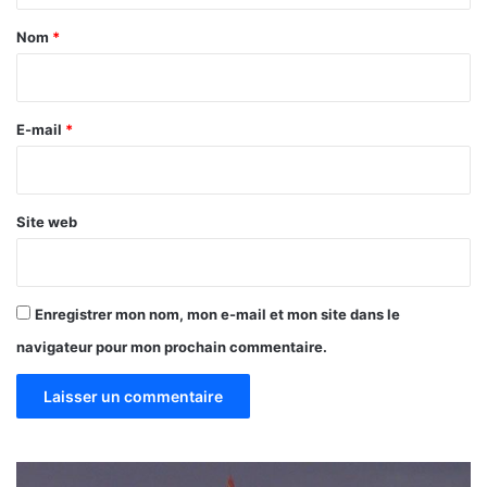
a
Nom
*
i
r
e
E-mail
*
*
Site web
Enregistrer mon nom, mon e-mail et mon site dans le
navigateur pour mon prochain commentaire.