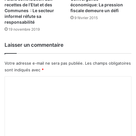
d
recettes de l’Etat et des
économique: La pression
T
Communes : Le secteur
fiscale demeure un défi
e
A
informel réfute sa
l
N
9 février 2015
responsabilité
a
E
19 novembre 2019
d
p
i
o
s
u
Laisser un commentaire
t
r
r
E
i
L
Votre adresse e-mail ne sera pas publiée.
Les champs obligatoires
b
L
sont indiqués avec
*
u
E
t
C
S
i
o
o
»
m
n
m
e
n
t