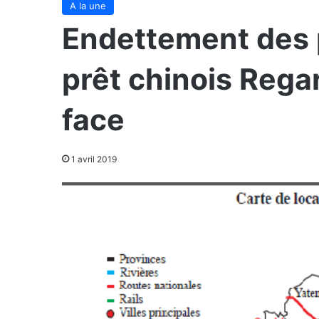
A la une
Endettement des p
prêt chinois Rega
face
1 avril 2019