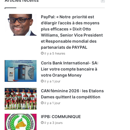
Articles récents
PayPal: « Notre priorité est
d’élargir l’accès à des moyens
plus efficaces » Dixit Otto
Williams, Senior Vice President
et Responsable mondial des
partenariats de PAYPAL
il y a 5 heures
Coris Bank International- SA:
Lier votre compte bancaire à
votre Orange Money
il y a 1 jour
CAN féminine 2026 : les Etalons
Dames quittent la compétition
il y a 1 jour
IFPB: COMMUNIQUE
il y a 3 jours