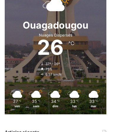
Ouagadougou
Nuages Dispersés
26
℃
37º - 26º
75%
5.57 km/h
37
35
34
33
33
℃
℃
℃
℃
℃
ven
sam
dim
lun
mar