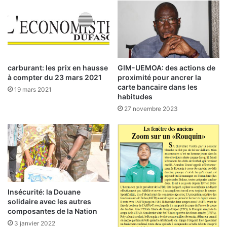
s
h
»
a
2
m
0
e
1
d
9
S
:
carburant: les prix en hausse
GIM-UEMOA: des actions de
o
r
à compter du 23 mars 2021
proximité pour ancrer la
g
e
carte bancaire dans les
19 mars 2021
l
n
habitudes
i
c
27 novembre 2023
c
o
o
n
n
t
v
r
o
e
q
a
u
u
e
Insécurité: la Douane
t
solidaire avec les autres
d
o
composantes de la Nation
e
u
n
3 janvier 2022
r