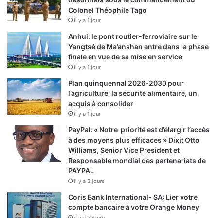
Colonel Théophile Tago
il y a 1 jour
Anhui: le pont routier-ferroviaire sur le
Yangtsé de Ma’anshan entre dans la phase
finale en vue de sa mise en service
il y a 1 jour
Plan quinquennal 2026-2030 pour
l’agriculture: la sécurité alimentaire, un
acquis à consolider
il y a 1 jour
PayPal: « Notre priorité est d’élargir l’accès
à des moyens plus efficaces » Dixit Otto
Williams, Senior Vice President et
Responsable mondial des partenariats de
PAYPAL
il y a 2 jours
Coris Bank International- SA: Lier votre
compte bancaire à votre Orange Money
il y a 3 jours