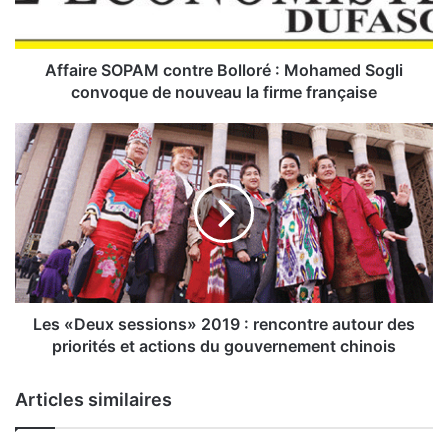
e
S
O
P
Affaire SOPAM contre Bolloré : Mohamed Sogli
A
convoque de nouveau la firme française
M
c
L
o
e
n
s
t
«
r
D
e
e
B
u
o
x
l
s
l
e
Les «Deux sessions» 2019 : rencontre autour des
o
s
priorités et actions du gouvernement chinois
r
s
é
i
Articles similaires
:
o
M
n
o