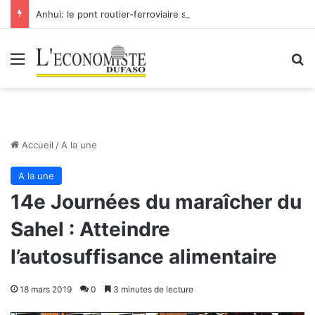
Anhui: le pont routier-ferroviaire sur le Yangtsé de Ma’anshan entre dans la phase finale en vue de sa mise en service
Menu
R
Accueil
/
A la une
A la une
14e Journées du maraîcher du
Sahel : Atteindre
l’autosuffisance alimentaire
18 mars 2019
0
3 minutes de lecture