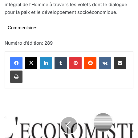
intégral de l’Homme à travers les volets dont le dialogue
pour la paix et le développement socioéconomique.
Commentaires
Numéro d’édition: 289
Linkedin
Tumblr
Pinterest
Reddit
VKontakte
Partager par email
Imprimer
A
f
f
a
i
r