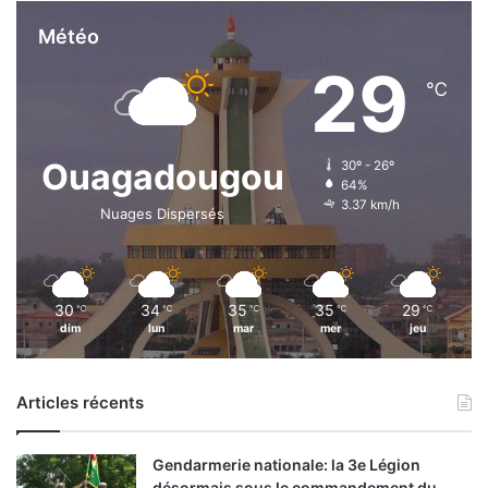
Météo
29
℃
Ouagadougou
30º - 26º
64%
3.37 km/h
Nuages Dispersés
30
34
35
35
29
℃
℃
℃
℃
℃
dim
lun
mar
mer
jeu
Articles récents
Gendarmerie nationale: la 3e Légion
désormais sous le commandement du