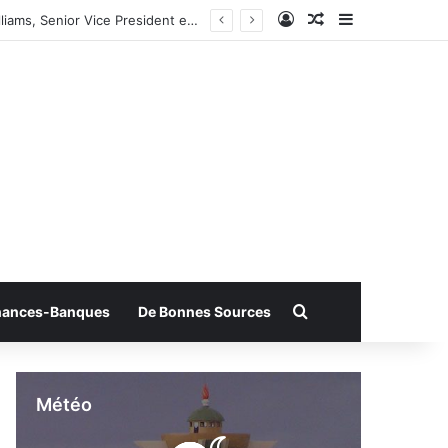
Connexion
Article Aléatoire
Sidebar (bar
PayPal: « Notre priorité est d’élargir l’accès à des moyens plus efficaces » Dixit Otto Williams, Senior Vice President et Responsable mondial des partenariats de PAYPAL
Rechercher
nances-Banques
De Bonnes Sources
Météo