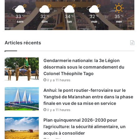
33
32
34
32
35
℃
℃
℃
℃
℃
sam
dim
lun
mar
mer
Articles récents
Gendarmerie nationale: la 3e Légion
désormais sous le commandement du
Colonel Théophile Tago
il y a 11 heures
Anhui: le pont routier-ferroviaire sur le
Yangtsé de Ma’anshan entre dans la phase
finale en vue de sa mise en service
il y a 11 heures
Plan quinquennal 2026-2030 pour
l’agriculture: la sécurité alimentaire, un
acquis à consolider