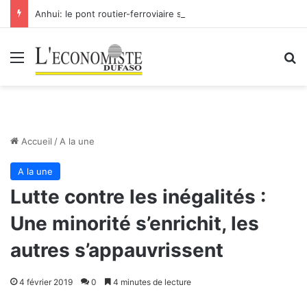
Anhui: le pont routier-ferroviaire sur le Yangtsé de Ma’anshan entre dans la phase finale en vue de sa mise en service
Menu
R
Accueil
/
A la une
A la une
Lutte contre les inégalités :
Une minorité s’enrichit, les
autres s’appauvrissent
4 février 2019
0
4 minutes de lecture