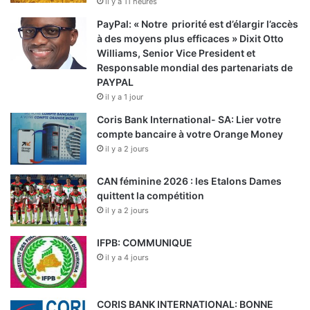
il y a 11 heures
PayPal: « Notre priorité est d’élargir l’accès
à des moyens plus efficaces » Dixit Otto
Williams, Senior Vice President et
Responsable mondial des partenariats de
PAYPAL
il y a 1 jour
Coris Bank International- SA: Lier votre
compte bancaire à votre Orange Money
il y a 2 jours
CAN féminine 2026 : les Etalons Dames
quittent la compétition
il y a 2 jours
IFPB: COMMUNIQUE
il y a 4 jours
CORIS BANK INTERNATIONAL: BONNE