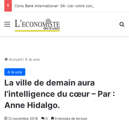
Coris Bank International- SA: Lier votre compte bancaire à votre Orange Money
Menu
R
Accueil
/
A la une
A la une
La ville de demain aura
l’intelligence du cœur – Par :
Anne Hidalgo.
12 novembre 2018
0
6 minutes de lecture