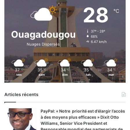
28
℃
Ouagadougou
37º - 28º
68%
6.47 km/h
Nuages Dispersés
37
35
34
35
34
℃
℃
℃
℃
℃
ven
sam
dim
lun
mar
Articles récents
PayPal: « Notre priorité est d’élargir l’accès
à des moyens plus efficaces » Dixit Otto
Williams, Senior Vice President et
Responsable mondial des partenariats de