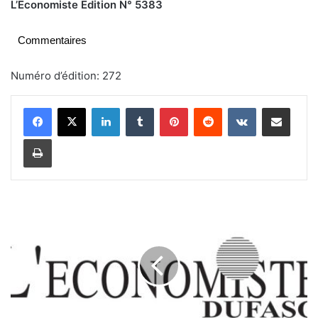
L’Economiste Edition N° 5383
Commentaires
Numéro d’édition: 272
Linkedin
Tumblr
Pinterest
Reddit
VKontakte
Partager par email
Imprimer
P
r
o
m
o
t
i
o