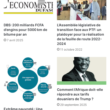
l
r
e
e
B
:
u
O
r
u
DBS: 200 milliards FCFA
L’Assemblée législative de
k
c
d’engins pour 5000 km de
transition face aux PTF: un
i
o
bitume par an
plaidoyer pour la réalisation
n
m
de la feuille de route 2022-
7 avril 2025
a
2024
m
d
e
11 octobre 2022
i
n
s
t
p
d
o
o
s
p
e
e
d
r
Comment l’Afrique doit-elle
’
l
répondre aux tarifs
u
a
douaniers de Trump ?
n
b
29 septembre 2025
n
a
Extrême pauvreté : Une