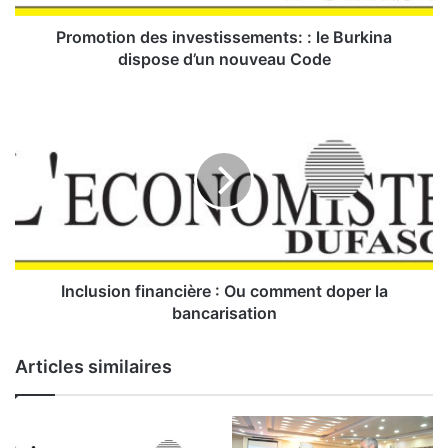
n
d
Promotion des investissements: : le Burkina
e
dispose d’un nouveau Code
s
i
I
n
n
v
c
e
l
s
u
t
s
i
i
s
o
s
n
e
f
Inclusion financière : Ou comment doper la
m
i
bancarisation
e
n
n
a
Articles similaires
t
n
s
c
:
i
:
è