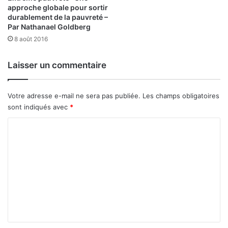
o
n
approche globale pour sortir
u
c
durablement de la pauvreté –
v
a
Par Nathanael Goldberg
e
r
8 août 2016
a
i
u
s
Laisser un commentaire
C
a
o
t
d
i
Votre adresse e-mail ne sera pas publiée.
Les champs obligatoires
e
o
sont indiqués avec
*
n
C
o
m
m
e
n
t