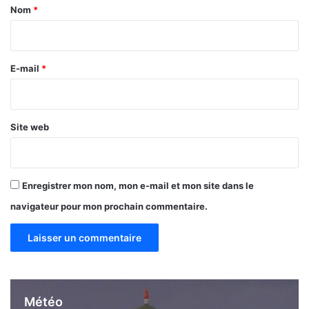
a
Nom
*
i
r
e
E-mail
*
*
Site web
Enregistrer mon nom, mon e-mail et mon site dans le
navigateur pour mon prochain commentaire.
Météo