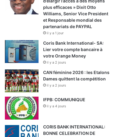
d’élargir l’accès à des moyens
plus efficaces » Dixit Otto
Williams, Senior Vice President
et Responsable mondial des
partenariats de PAYPAL
il y a 1 jour
Coris Bank International- SA:
Lier votre compte bancaire à
votre Orange Money
il y a 2 jours
CAN féminine 2026 : les Etalons
Dames quittent la compétition
il y a 2 jours
IFPB: COMMUNIQUE
il y a 4 jours
CORIS BANK INTERNATIONAL:
BONNE CELEBRATION DE