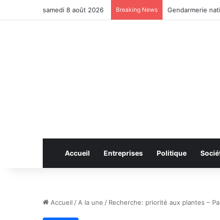
samedi 8 août 2026
Breaking News
Anhui: le pont ro
Accueil
Entreprises
Politique
Socié
Accueil
/
A la une
/
Recherche: priorité aux plantes – Pa