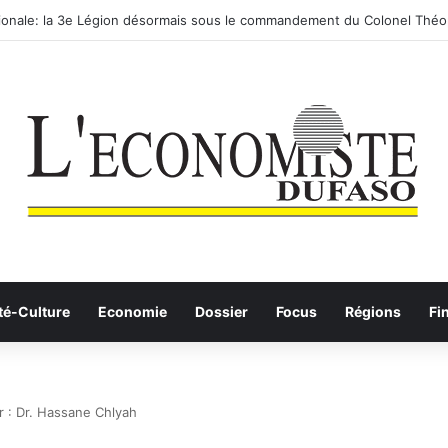
utier-ferroviaire sur le Yangtsé de Ma’anshan entre dans la phase final
té-Culture
Economie
Dossier
Focus
Régions
Fi
r : Dr. Hassane Chlyah