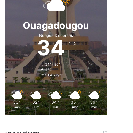
Ouagadougou
Nuages Dispersés
34
℃
34º - 26º
45%
3.04 km/h
33
32
34
35
36
℃
℃
℃
℃
℃
sam
dim
lun
mar
mer