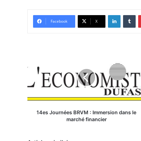
Linkedin
Tumblr
Facebook
X
1
4
e
s
J
o
u
r
n
é
14es Journées BRVM : Immersion dans le
e
marché financier
s
B
R