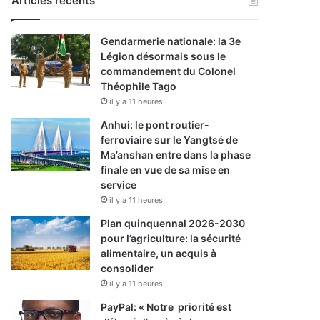
Articles récents
Gendarmerie nationale: la 3e
Légion désormais sous le
commandement du Colonel
Théophile Tago
il y a 11 heures
Anhui: le pont routier-
ferroviaire sur le Yangtsé de
Ma’anshan entre dans la phase
finale en vue de sa mise en
service
il y a 11 heures
Plan quinquennal 2026-2030
pour l’agriculture: la sécurité
alimentaire, un acquis à
consolider
il y a 11 heures
PayPal: « Notre priorité est