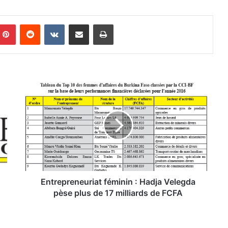
Pinterest
Reddit
VKontakte
Partager par email
Imprimer
E
n
t
r
e
p
r
e
n
e
Entrepreneuriat féminin : Hadja Velegda
u
pèse plus de 17 milliards de FCFA
r
i
a