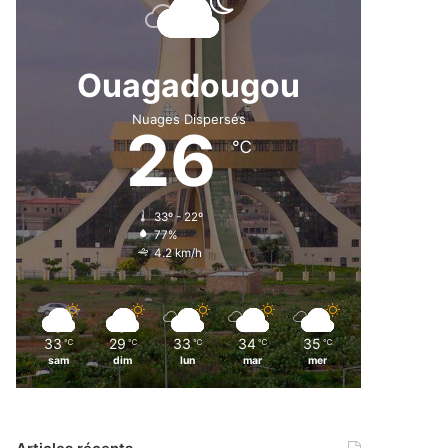
Ouagadougou
Nuages Dispersés
26
℃
33º - 22º
77%
4.2 km/h
33
29
33
34
35
℃
℃
℃
℃
℃
sam
dim
lun
mar
mer