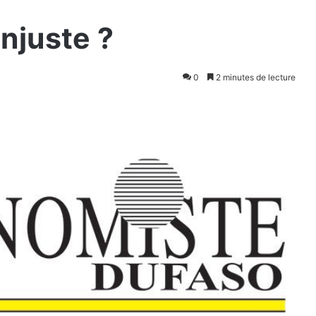
injuste ?
0
2 minutes de lecture