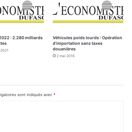
s
e
t
s
e
c
022 : 2.280 milliards
Véhicules poids lourds : Opération
t
ttes
d’importation sans taxes
e
douanières
 2021
u
2 mai 2016
r
h
ô
t
e
l
igatoires sont indiqués avec
*
i
e
r
:
A
B