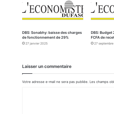
r
i
e
s
:
V
DBS: Sonabhy: baisse des charges
DBS: Budget 2
o
de fonctionnement de 29%
FCFA de rece
i
27 janvier 2025
27 septembre
c
i
l
e
Laisser un commentaire
s
p
r
Votre adresse e-mail ne sera pas publiée.
Les champs obl
o
p
C
o
o
s
i
m
t
m