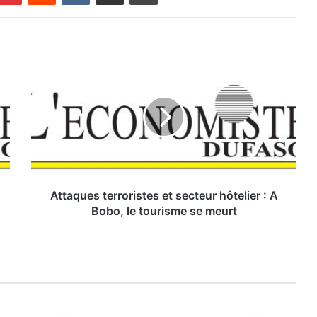
A
t
t
a
q
u
e
s
t
e
Attaques terroristes et secteur hôtelier : A
r
Bobo, le tourisme se meurt
r
o
r
i
s
t
e