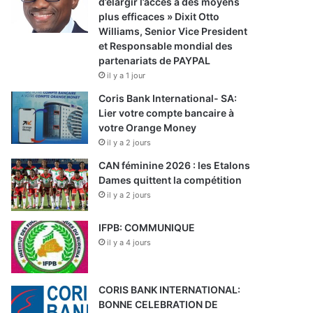
d’élargir l’accès à des moyens
plus efficaces » Dixit Otto
Williams, Senior Vice President
et Responsable mondial des
partenariats de PAYPAL
il y a 1 jour
Coris Bank International- SA:
Lier votre compte bancaire à
votre Orange Money
il y a 2 jours
CAN féminine 2026 : les Etalons
Dames quittent la compétition
il y a 2 jours
IFPB: COMMUNIQUE
il y a 4 jours
CORIS BANK INTERNATIONAL:
BONNE CELEBRATION DE