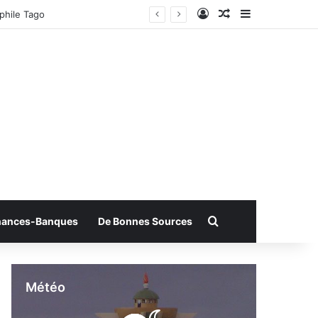
Connexion
Article Aléatoire
Sidebar (bar
phile Tago
Rechercher
nances-Banques
De Bonnes Sources
Météo