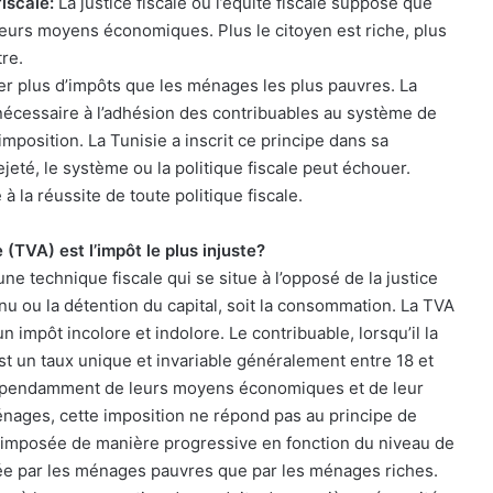
iscale:
La justice fiscale ou l’équité fiscale suppose que
 leurs moyens économiques. Plus le citoyen est riche, plus
tre.
yer plus d’impôts que les ménages les plus pauvres. La
on nécessaire à l’adhésion des contribuables au système de
imposition. La Tunisie a inscrit ce principe dans sa
ejeté, le système ou la politique fiscale peut échouer.
 à la réussite de toute politique fiscale.
 (TVA) est l’impôt le plus injuste?
 une technique fiscale qui se situe à l’opposé de la justice
enu ou la détention du capital, soit la consommation. La TVA
 impôt incolore et indolore. Le contribuable, lorsqu’il la
t un taux unique et invariable généralement entre 18 et
ndépendamment de leurs moyens économiques et de leur
énages, cette imposition ne répond pas au principe de
être imposée de manière progressive en fonction du niveau de
tée par les ménages pauvres que par les ménages riches.