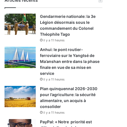
Articles récents
Gendarmerie nationale: la 3e
Légion désormais sous le
commandement du Colonel
Théophile Tago
il y a 11 heures
Anhui: le pont routier-
ferroviaire sur le Yangtsé de
Ma’anshan entre dans la phase
finale en vue de sa mise en
service
il y a 11 heures
Plan quinquennal 2026-2030
pour l’agriculture: la sécurité
alimentaire, un acquis à
consolider
il y a 11 heures
PayPal: « Notre priorité est