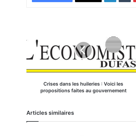
C
r
i
s
e
s
d
a
n
s
Crises dans les huileries : Voici les
l
propositions faites au gouvernement
e
s
h
Articles similaires
u
i
l
e