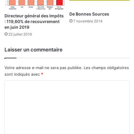
o
n
s
s
De Bonnes Sources
t
é
Directeur général des Impôts
i
s
: 119,60% de recouvrement
7 novembre 2014
c
en juin 2019
e
d
n
22 juillet 2019
u
2
M
0
Laisser un commentaire
i
1
l
6
l
Votre adresse e-mail ne sera pas publiée.
Les champs obligatoires
e
sont indiqués avec
*
n
i
C
u
o
m
C
m
h
m
a
e
l
l
n
e