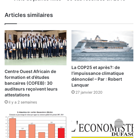
e
n
s
e
Articles similaires
t
s
i
f
s
i
s
l
e
l
m
e
e
s
n
La COP25 et après?: de
t
:
Centre Ouest Africain de
l’impuissance climatique
formation et d’études
dénoncée! – Par : Robert
:
3
bancaires (COFEB): 30
Lanquar
5
auditeurs reçoivent leurs
27 janvier 2020
L
attestations
c
e
a
il y a 2 semaines
d
s
i
r
a
e
g
c
n
e