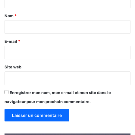
t
n
g
a
Nom
*
e
i
C
o
r
r
e
E-mail
*
p
*
o
r
a
Site web
t
i
o
n
Enregistrer mon nom, mon e-mail et mon site dans le
navigateur pour mon prochain commentaire.