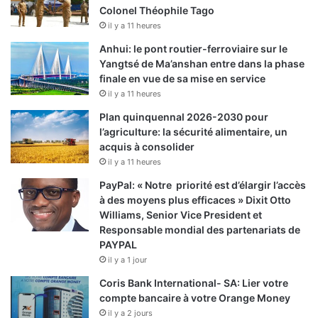
Colonel Théophile Tago
il y a 11 heures
Anhui: le pont routier-ferroviaire sur le
Yangtsé de Ma’anshan entre dans la phase
finale en vue de sa mise en service
il y a 11 heures
Plan quinquennal 2026-2030 pour
l’agriculture: la sécurité alimentaire, un
acquis à consolider
il y a 11 heures
PayPal: « Notre priorité est d’élargir l’accès
à des moyens plus efficaces » Dixit Otto
Williams, Senior Vice President et
Responsable mondial des partenariats de
PAYPAL
il y a 1 jour
Coris Bank International- SA: Lier votre
compte bancaire à votre Orange Money
il y a 2 jours