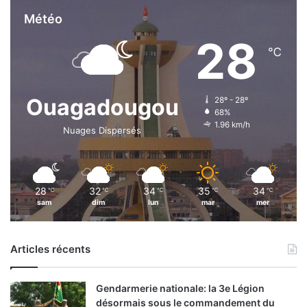
Météo
28
℃
Ouagadougou
28º - 28º
68%
1.96 km/h
Nuages Dispersés
28
32
34
35
34
℃
℃
℃
℃
℃
sam
dim
lun
mar
mer
Articles récents
Gendarmerie nationale: la 3e Légion
désormais sous le commandement du