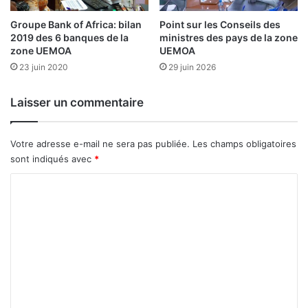
Groupe Bank of Africa: bilan
Point sur les Conseils des
2019 des 6 banques de la
ministres des pays de la zone
zone UEMOA
UEMOA
23 juin 2020
29 juin 2026
Laisser un commentaire
Votre adresse e-mail ne sera pas publiée.
Les champs obligatoires
sont indiqués avec
*
C
o
m
m
e
n
t