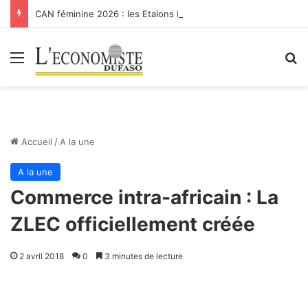
CAN féminine 2026 : les Etalons Dames quittent la compétition
Menu
R
Accueil
/
A la une
A la une
Commerce intra-africain : La
ZLEC officiellement créée
2 avril 2018
0
3 minutes de lecture