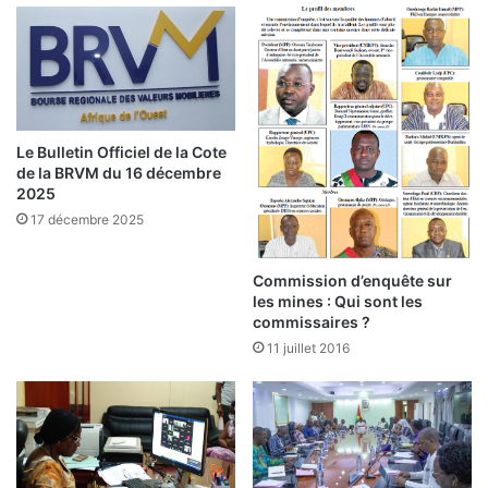
m
e
m
y
i
:
n
l
e
a
n
B
t
C
Le Bulletin Officiel de la Cote
E
de la BRVM du 16 décembre
A
2025
O
17 décembre 2025
s
’
Commission d’enquête sur
e
les mines : Qui sont les
x
commissaires ?
p
11 juillet 2016
r
i
m
e