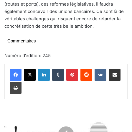
(routes et ports), des réformes législatives. Il faudra
également concevoir des unions bancaires. Ce sont là de
véritables challenges qui risquent encore de retarder la
concrétisation de cette très belle ambition.
Commentaires
Numéro d’édition: 245
Linkedin
Tumblr
Pinterest
Reddit
VKontakte
Partager par email
Imprimer
P
r
o
j