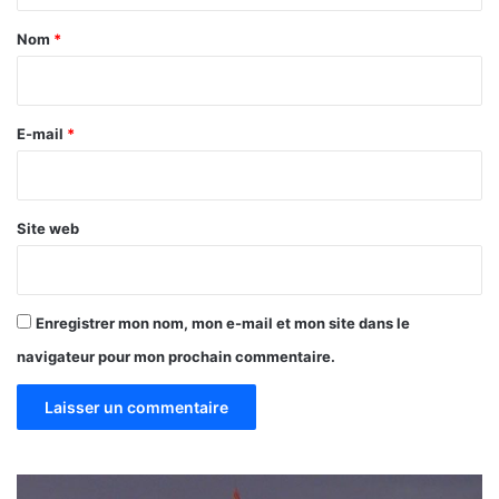
a
Nom
*
i
r
e
E-mail
*
*
Site web
Enregistrer mon nom, mon e-mail et mon site dans le
navigateur pour mon prochain commentaire.