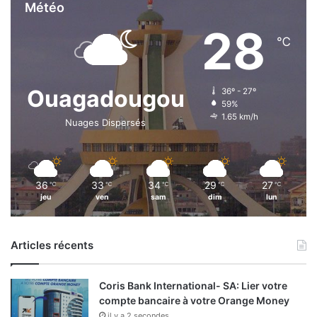
Météo
28
℃
Ouagadougou
36º - 27º
59%
1.65 km/h
Nuages Dispersés
36
33
34
29
27
℃
℃
℃
℃
℃
jeu
ven
sam
dim
lun
Articles récents
Coris Bank International- SA: Lier votre
compte bancaire à votre Orange Money
il y a 2 secondes