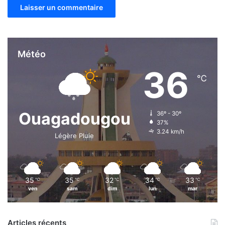
Météo
36
℃
Ouagadougou
36º - 30º
37%
3.24 km/h
Légère Pluie
35
35
32
34
33
℃
℃
℃
℃
℃
ven
sam
dim
lun
mar
Articles récents