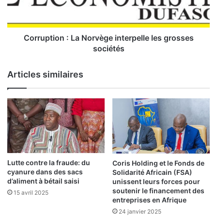
t
i
o
n
Corruption : La Norvège interpelle les grosses
:
sociétés
L
Articles similaires
a
N
o
r
v
è
g
e
i
Lutte contre la fraude: du
Coris Holding et le Fonds de
n
cyanure dans des sacs
Solidarité Africain (FSA)
t
d’aliment à bétail saisi
unissent leurs forces pour
e
soutenir le financement des
15 avril 2025
entreprises en Afrique
r
p
24 janvier 2025