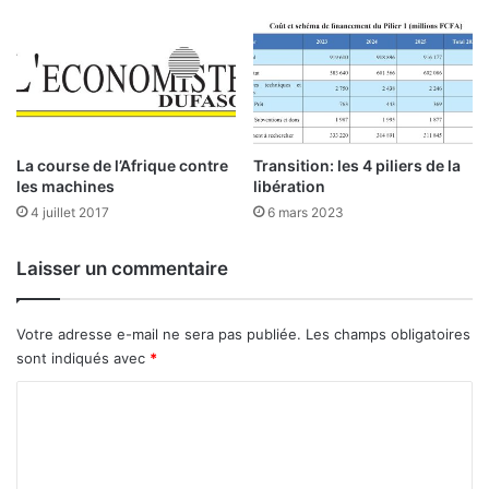
e
l
l
e
l
e
s
La course de l’Afrique contre
Transition: les 4 piliers de la
g
les machines
libération
r
4 juillet 2017
6 mars 2023
o
s
s
Laisser un commentaire
e
s
s
Votre adresse e-mail ne sera pas publiée.
Les champs obligatoires
o
sont indiqués avec
*
c
i
C
é
o
t
m
é
s