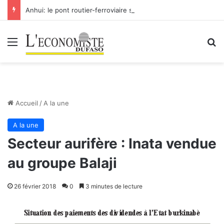
Anhui: le pont routier-ferroviaire sur le Yangtsé de Ma’anshan entre dans la phase finale en vue de sa mise en service
Menu
R
Accueil
/
A la une
A la une
Secteur aurifère : Inata vendue
au groupe Balaji
26 février 2018
0
3 minutes de lecture