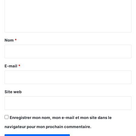
m
e
n
t
a
Nom
*
i
r
e
E-mail
*
*
Site web
Enregistrer mon nom, mon e-mail et mon site dans le
navigateur pour mon prochain commentaire.