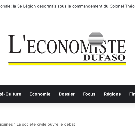
utier-ferroviaire sur le Yangtsé de Ma’anshan entre dans la phase final
té-Culture
Economie
Dossier
Focus
Régions
Fi
aines : La société civile ouvre le débat