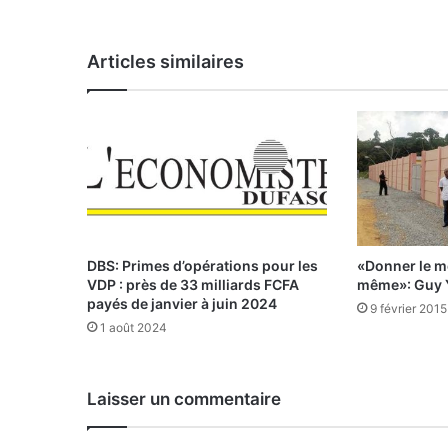
e
«
N
Articles similaires
e
r
f
d
e
l
a
g
u
e
DBS: Primes d’opérations pour les
«Donner le me
r
VDP : près de 33 milliards FCFA
même»: Guy
r
payés de janvier à juin 2024
9 février 2015
e
1 août 2024
»
d
u
Laisser un commentaire
f
u
t