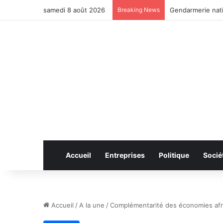
samedi 8 août 2026
Breaking News
Anhui: le pont ro
Accueil
Entreprises
Politique
Socié
Accueil
/
A la une
/
Complémentarité des économies afric