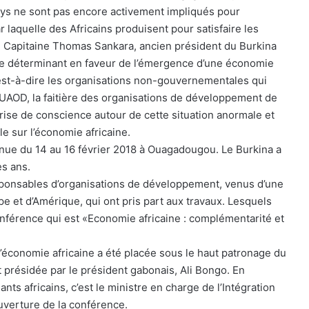
pays ne sont pas encore activement impliqués pour
laquelle des Africains produisent pour satisfaire les
 au Capitaine Thomas Sankara, ancien président du Burkina
ôle déterminant en faveur de l’émergence d’une économie
 C’est-à-dire les organisations non-gouvernementales qui
UAOD, la faitière des organisations de développement de
 prise de conscience autour de cette situation anormale et
le sur l’économie africaine.
enue du 14 au 16 février 2018 à Ouagadougou. Le Burkina a
s ans.
sponsables d’organisations de développement, venus d’une
pe et d’Amérique, qui ont pris part aux travaux. Lesquels
onférence qui est «Economie africaine : complémentarité et
l’économie africaine a été placée sous le haut patronage du
t présidée par le président gabonais, Ali Bongo. En
nts africains, c’est le ministre en charge de l’Intégration
ouverture de la conférence.