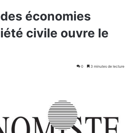
 des économies
iété civile ouvre le
0
3 minutes de lecture