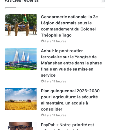
Articles récents
Gendarmerie nationale: la 3e
Légion désormais sous le
commandement du Colonel
Théophile Tago
il y a 11 heures
Anhui: le pont routier-
ferroviaire sur le Yangtsé de
Ma’anshan entre dans la phase
finale en vue de sa mise en
service
il y a 11 heures
Plan quinquennal 2026-2030
pour l’agriculture: la sécurité
alimentaire, un acquis à
consolider
il y a 11 heures
PayPal: « Notre priorité est