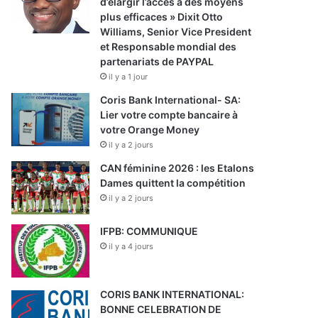
d’élargir l’accès à des moyens
plus efficaces » Dixit Otto
Williams, Senior Vice President
et Responsable mondial des
partenariats de PAYPAL
il y a 1 jour
Coris Bank International- SA:
Lier votre compte bancaire à
votre Orange Money
il y a 2 jours
CAN féminine 2026 : les Etalons
Dames quittent la compétition
il y a 2 jours
IFPB: COMMUNIQUE
il y a 4 jours
CORIS BANK INTERNATIONAL:
BONNE CELEBRATION DE