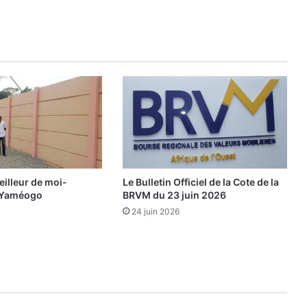
à
l
a
T
N
T
:
d
é
c
o
d
e
illeur de moi-
Le Bulletin Officiel de la Cote de la
u
 Yaméogo
BRVM du 23 juin 2026
r
24 juin 2026
s
e
t
a
c
c
e