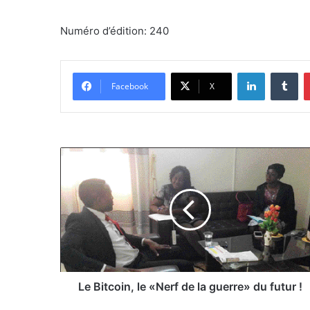
Numéro d’édition: 240
Linkedin
Tumblr
Facebook
X
L
e
B
i
t
c
o
i
n
,
Le Bitcoin, le «Nerf de la guerre» du futur !
l