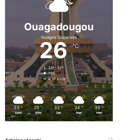
Ouagadougou
Nuages Dispersés
26
℃
33º - 22º
75%
4.37 km/h
33
29
33
34
35
℃
℃
℃
℃
℃
sam
dim
lun
mar
mer