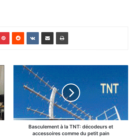
Pinterest
Reddit
VKontakte
Partager par email
Imprimer
B
a
s
c
u
l
e
m
e
n
Basculement à la TNT: décodeurs et
t
accessoires comme du petit pain