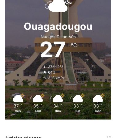
Ouagadougou
Nuages Dispersés
27
℃
37º - 26º
64%
3.13 km/h
37
35
34
33
33
℃
℃
℃
℃
℃
ven
sam
dim
lun
mar