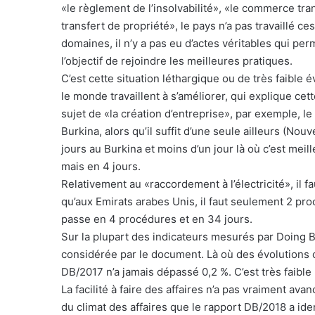
«le règlement de l’insolvabilité», «le commerce tra
transfert de propriété», le pays n’a pas travaillé c
domaines, il n’y a pas eu d’actes véritables qui p
l’objectif de rejoindre les meilleures pratiques.
C’est cette situation léthargique ou de très faible
le monde travaillent à s’améliorer, qui explique ce
sujet de «la création d’entreprise», par exemple, l
Burkina, alors qu’il suffit d’une seule ailleurs (Nouv
jours au Burkina et moins d’un jour là où c’est mei
mais en 4 jours.
Relativement au «raccordement à l’électricité», il f
qu’aux Emirats arabes Unis, il faut seulement 2 pro
passe en 4 procédures et en 34 jours.
Sur la plupart des indicateurs mesurés par Doing B
considérée par le document. Là où des évolutions o
DB/2017 n’a jamais dépassé 0,2 %. C’est très faible
La facilité à faire des affaires n’a pas vraiment ava
du climat des affaires que le rapport DB/2018 a ide