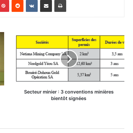
S
e
c
t
e
u
r
m
i
n
Secteur minier : 3 conventions minières
i
bientôt signées
e
r
:
3