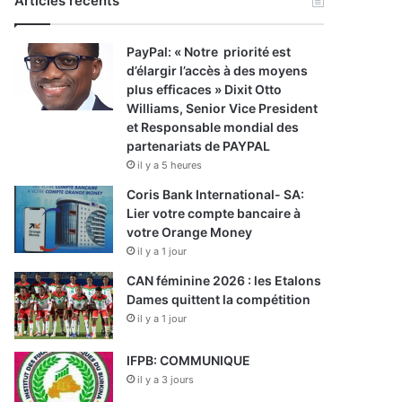
Articles récents
PayPal: « Notre priorité est
d’élargir l’accès à des moyens
plus efficaces » Dixit Otto
Williams, Senior Vice President
et Responsable mondial des
partenariats de PAYPAL
il y a 5 heures
Coris Bank International- SA:
Lier votre compte bancaire à
votre Orange Money
il y a 1 jour
CAN féminine 2026 : les Etalons
Dames quittent la compétition
il y a 1 jour
IFPB: COMMUNIQUE
il y a 3 jours