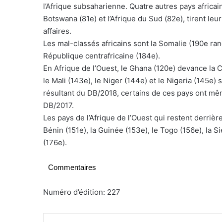
l’Afrique subsaharienne. Quatre autres pays africai
Botswana (81e) et l’Afrique du Sud (82e), tirent leur
affaires.
Les mal-classés africains sont la Somalie (190e rang
République centrafricaine (184e).
En Afrique de l’Ouest, le Ghana (120e) devance la 
le Mali (143e), le Niger (144e) et le Nigeria (145e
résultant du DB/2018, certains de ces pays ont même
DB/2017.
Les pays de l’Afrique de l’Ouest qui restent derrièr
Bénin (151e), la Guinée (153e), le Togo (156e), la S
(176e).
Commentaires
Numéro d’édition: 227
Linkedin
Tumblr