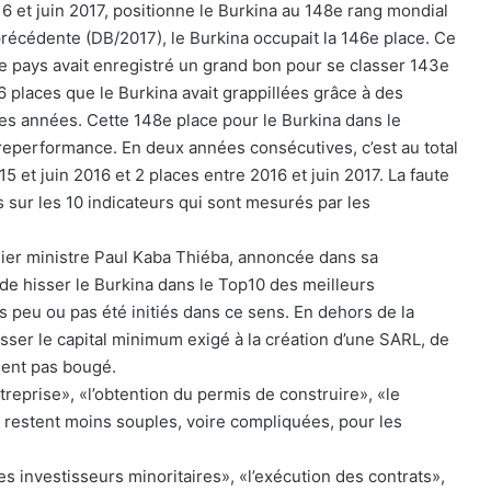
6 et juin 2017, positionne le Burkina au 148e rang mondial
précédente (DB/2017), le Burkina occupait la 146e place. Ce
le pays avait enregistré un grand bon pour se classer 143e
t 6 places que le Burkina avait grappillées grâce à des
res années. Cette 148e place pour le Burkina dans le
eperformance. En deux années consécutives, c’est au total
15 et juin 2016 et 2 places entre 2016 et juin 2017. La faute
 sur les 10 indicateurs qui sont mesurés par les
emier ministre Paul Kaba Thiéba, annoncée dans sa
«de hisser le Burkina dans le Top10 des meilleurs
ès peu ou pas été initiés dans ce sens. En dehors de la
aisser le capital minimum exigé à la création d’une SARL, de
ement pas bougé.
treprise», «l’obtention du permis de construire», «le
s» restent moins souples, voire compliquées, pour les
 investisseurs minoritaires», «l’exécution des contrats»,