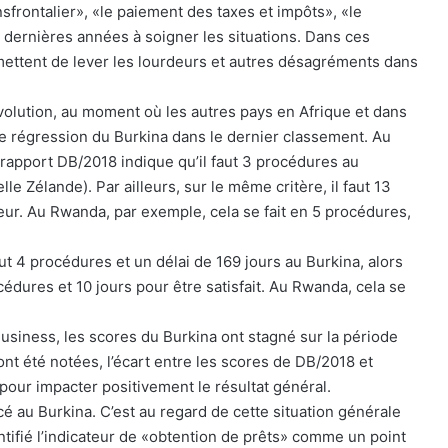
nsfrontalier», «le paiement des taxes et impôts», «le
es dernières années à soigner les situations. Dans ces
ermettent de lever les lourdeurs et autres désagréments dans
 évolution, au moment où les autres pays en Afrique et dans
tte régression du Burkina dans le dernier classement. Au
e rapport DB/2018 indique qu’il faut 3 procédures au
elle Zélande). Par ailleurs, sur le même critère, il faut 13
lleur. Au Rwanda, par exemple, cela se fait en 5 procédures,
aut 4 procédures et un délai de 169 jours au Burkina, alors
cédures et 10 jours pour être satisfait. Au Rwanda, cela se
usiness, les scores du Burkina ont stagné sur la période
nt été notées, l’écart entre les scores de DB/2018 et
 pour impacter positivement le résultat général.
ncé au Burkina. C’est au regard de cette situation générale
ntifié l’indicateur de «obtention de prêts» comme un point