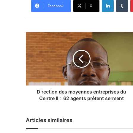
Facebook
X
D
i
r
e
c
t
i
o
n
d
Direction des moyennes entreprises du
e
Centre II : 62 agents prêtent serment
s
m
o
Articles similaires
y
e