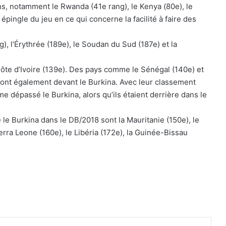
ns, notamment le Rwanda (41e rang), le Kenya (80e), le
 épingle du jeu en ce qui concerne la facilité à faire des
), l’Érythrée (189e), le Soudan du Sud (187e) et la
Côte d’Ivoire (139e). Des pays comme le Sénégal (140e) et
) sont également devant le Burkina. Avec leur classement
 dépassé le Burkina, alors qu’ils étaient derrière dans le
e le Burkina dans le DB/2018 sont la Mauritanie (150e), le
ierra Leone (160e), le Libéria (172e), la Guinée-Bissau
Pinterest
Reddit
VKontakte
Partager par email
Imprimer