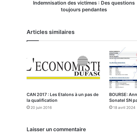
t
Indemnisation des victimes : Des questions
i
toujours pendantes
o
n
d
Articles similaires
e
s
v
i
c
t
i
m
e
s
CAN 2017 : Les Etalons à un pas de
BOURSE: Annu
:
la qualification
Sonatel SN p
20 juin 2016
18 avril 2024
D
e
s
Laisser un commentaire
q
u