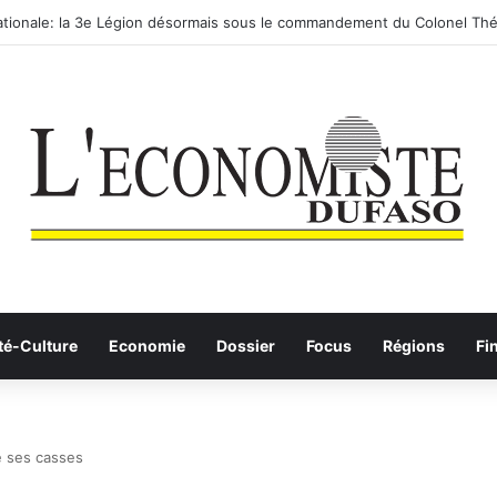
routier-ferroviaire sur le Yangtsé de Ma’anshan entre dans la phase fina
té-Culture
Economie
Dossier
Focus
Régions
Fi
e ses casses