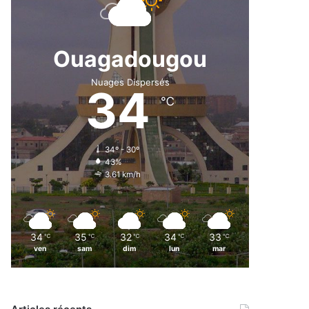
Ouagadougou
Nuages Dispersés
34
℃
34º - 30º
43%
3.61 km/h
34
35
32
34
33
℃
℃
℃
℃
℃
ven
sam
dim
lun
mar