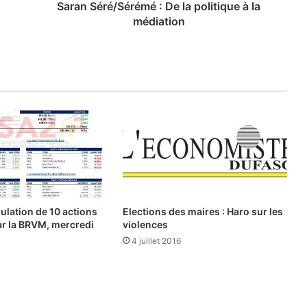
/
Saran Séré/Sérémé : De la politique à la
S
médiation
é
r
é
m
é
:
D
e
l
a
p
o
lation de 10 actions
Elections des maires : Haro sur les
l
ar la BRVM, mercredi
violences
i
4 juillet 2016
t
i
q
u
e