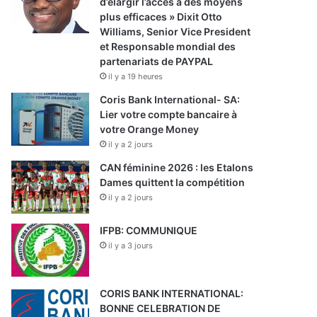
d’élargir l’accès à des moyens
plus efficaces » Dixit Otto
Williams, Senior Vice President
et Responsable mondial des
partenariats de PAYPAL
il y a 19 heures
Coris Bank International- SA:
Lier votre compte bancaire à
votre Orange Money
il y a 2 jours
CAN féminine 2026 : les Etalons
Dames quittent la compétition
il y a 2 jours
IFPB: COMMUNIQUE
il y a 3 jours
CORIS BANK INTERNATIONAL:
BONNE CELEBRATION DE