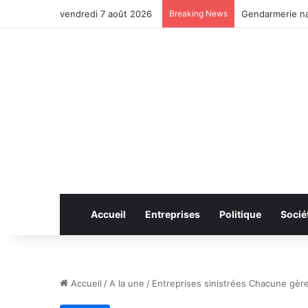
vendredi 7 août 2026
Breaking News
Anhui: le pont 
Accueil
Entreprises
Politique
Socié
Accueil
/
A la une
/
Entreprises sinistrées Chacune gèr