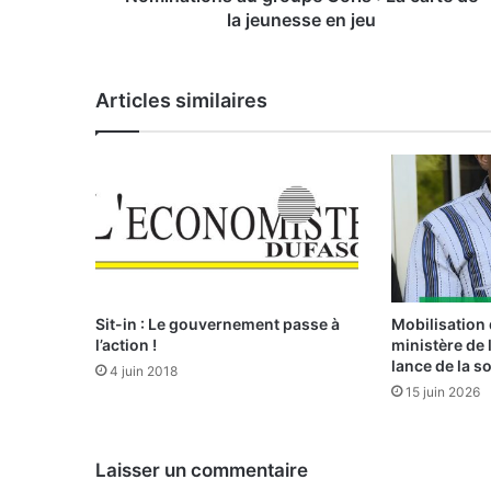
s
la jeunesse en jeu
a
u
g
Articles similaires
r
o
u
p
e
C
o
r
i
s
Sit-in : Le gouvernement passe à
Mobilisation 
:
l’action !
ministère de 
lance de la s
4 juin 2018
L
15 juin 2026
a
c
a
Laisser un commentaire
r