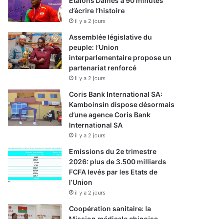
Etalons Dames à 90 minutes
d’écrire l’histoire
il y a 2 jours
Assemblée législative du
peuple: l’Union
interparlementaire propose un
partenariat renforcé
il y a 2 jours
Coris Bank International SA:
Kamboinsin dispose désormais
d’une agence Coris Bank
International SA
il y a 2 jours
Emissions du 2e trimestre
2026: plus de 3.500 milliards
FCFA levés par les Etats de
l’Union
il y a 2 jours
Coopération sanitaire: la
Mission médicale chinoise