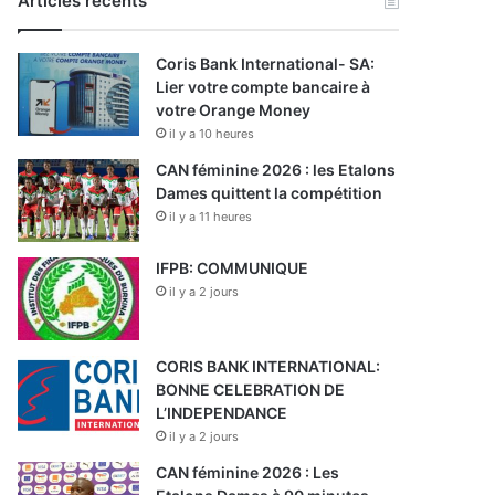
Articles récents
Coris Bank International- SA:
Lier votre compte bancaire à
votre Orange Money
il y a 10 heures
CAN féminine 2026 : les Etalons
Dames quittent la compétition
il y a 11 heures
IFPB: COMMUNIQUE
il y a 2 jours
CORIS BANK INTERNATIONAL:
BONNE CELEBRATION DE
L’INDEPENDANCE
il y a 2 jours
CAN féminine 2026 : Les