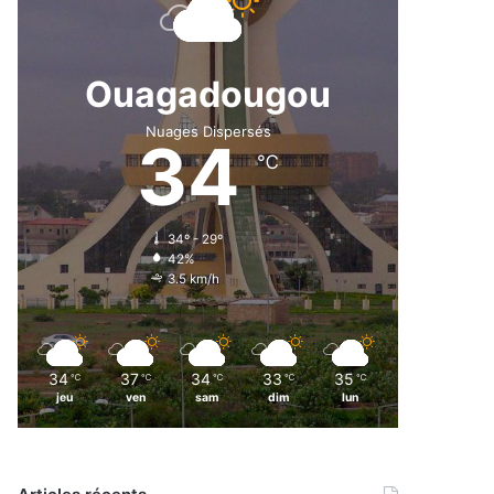
Ouagadougou
Nuages Dispersés
34
℃
34º - 29º
42%
3.5 km/h
34
37
34
33
35
℃
℃
℃
℃
℃
jeu
ven
sam
dim
lun