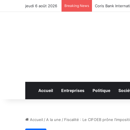
jeudi 6 août 2026
Breaking News
CAN féminine 2026 
Accueil
Entreprises
Politique
Socié
Accueil
/
A la une
/
Fiscalité : Le CIFOEB prône l’imposit