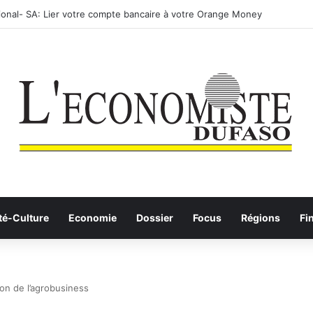
: les Etalons Dames quittent la compétition
té-Culture
Economie
Dossier
Focus
Régions
Fi
ion de l’agrobusiness