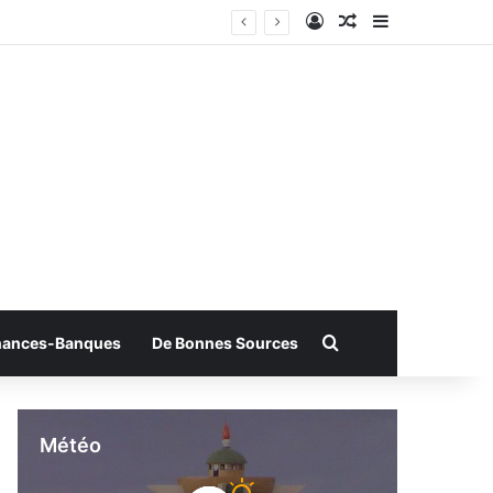
Connexion
Article Aléatoire
Sidebar (bar
Rechercher
nances-Banques
De Bonnes Sources
Météo