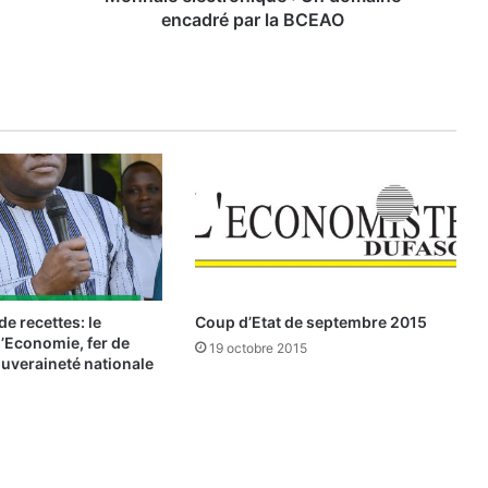
c
encadré par la BCEAO
t
r
o
n
i
q
u
e
:
U
n
d
de recettes: le
Coup d’Etat de septembre 2015
o
l’Economie, fer de
19 octobre 2015
m
ouveraineté nationale
a
i
n
e
e